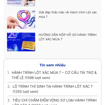
Giải đáp thắc mắc về Hành trình Lột xác
mùa 7
HƯỚNG DẪN NỘP HỒ SƠ HÀNH TRÌNH
LỘT XÁC MÙA 7
Tin xem nhiều
1.
HÀNH TRÌNH LỘT XÁC MÙA 7 – CƠ CẤU TÀI TRỢ &
THỂ LỆ
(1598 lượt xem)
2.
LỘ TRÌNH THÍ SINH TẠI HÀNH TRÌNH LỘT XÁC 7
(1255 lượt xem)
3.
TIÊU CHÍ CHẤM ĐIỂM VÒNG SƠ LOẠI HÀNH TRÌNH