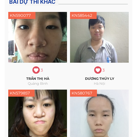
BÀI DỰ THI KHÁC
KN590077
KN585442
3
3
TRẦN THỊ HÀ
DƯƠNG THÚY LY
Quảng Bình
Hà Nội
KN579857
KN580767