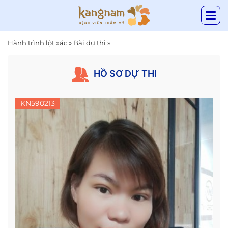
Hành trình lột xác
»
Bài dự thi
»
HỒ SƠ DỰ THI
KN590213