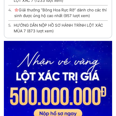
LỘT XÁC 7
(1233 lượt xem)
4.
Giải thưởng “Bông Hoa Rực Rỡ” dành cho các thí
sinh được ủng hộ cao nhất
(957 lượt xem)
5.
HƯỚNG DẪN NỘP HỒ SƠ HÀNH TRÌNH LỘT XÁC
MÙA 7
(873 lượt xem)