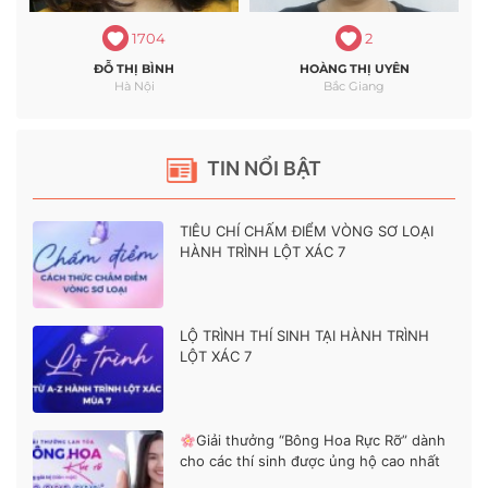
1704
2
ĐỖ THỊ BÌNH
HOÀNG THỊ UYÊN
Hà Nội
Bắc Giang
TIN NỔI BẬT
TIÊU CHÍ CHẤM ĐIỂM VÒNG SƠ LOẠI
HÀNH TRÌNH LỘT XÁC 7
LỘ TRÌNH THÍ SINH TẠI HÀNH TRÌNH
LỘT XÁC 7
Giải thưởng “Bông Hoa Rực Rỡ” dành
cho các thí sinh được ủng hộ cao nhất