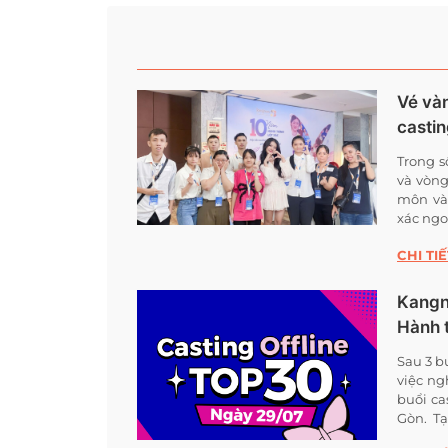
Vé vàn
castin
Trong s
và vòng
môn và 
xác ngo
CHI TIẾ
Kangna
Hành 
Sau 3 b
việc ng
buổi ca
Gòn. Tại