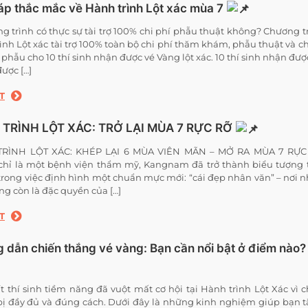
áp thắc mắc về Hành trình Lột xác mùa 7
ng trình có thực sự tài trợ 100% chi phí phẫu thuật không? Chương t
ình Lột xác tài trợ 100% toàn bộ chi phí thăm khám, phẫu thuật và 
 phẫu cho 10 thí sinh nhận được vé Vàng lột xác. 10 thí sinh nhận đượ
được […]
T
TRÌNH LỘT XÁC: TRỞ LẠI MÙA 7 RỰC RỠ
RÌNH LỘT XÁC: KHÉP LẠI 6 MÙA VIÊN MÃN – MỞ RA MÙA 7 RỰC
hỉ là một bệnh viện thẩm mỹ, Kangnam đã trở thành biểu tượng 
rong việc định hình một chuẩn mực mới: “cái đẹp nhân văn” – nơi 
ng còn là đặc quyền của […]
T
 dẫn chiến thắng vé vàng: Bạn cần nổi bật ở điểm nào?
t thí sinh tiềm năng đã vuột mất cơ hội tại Hành trình Lột Xác vì 
ị đầy đủ và đúng cách. Dưới đây là những kinh nghiệm giúp bạn 