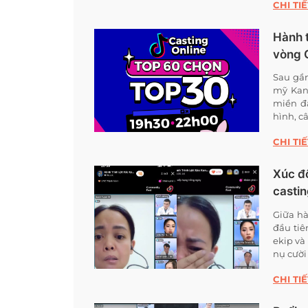
CHI TIẾ
Hành t
vòng 
Sau gầ
mỹ Kan
miền đấ
hình, c
CHI TIẾ
Xúc đ
castin
Giữa hà
đầu tiê
ekip và
nụ cười
CHI TIẾ