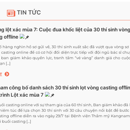
TIN TỨC
g lột xác mùa 7: Cuộc đua khốc liệt của 30 thí sinh vòn
g offline
ố hàng nghìn hồ sơ gửi về, 30 thí sinh xuất sắc đã vượt qua vòng sơ 
 casting online để có cơ hội đối diện trực tiếp với đội ngũ bác sĩ ch
ban giám khảo quyền lực, tranh tấm “vé vàng” danh giá cho cuộc
ạn […]
T
m công bố danh sách 30 thí sinh lọt vòng casting offli
trình Lột xác mùa 7
uổi casting online với sự tham gia của 60 thí sinh, Ban giám khảo đã
hiêm túc để lựa chọn 30 thí sinh với 30 câu chuyện nổi bật để bước
sting offline diễn ra vào ngày 29/7 tại Bệnh viện Thẩm mỹ Kangnam
 buổi casting […]