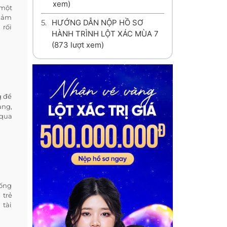
xem)
 một
giảm
5.
HƯỚNG DẪN NỘP HỒ SƠ
 rối
HÀNH TRÌNH LỘT XÁC MÙA 7
(873 lượt xem)
g để
ang,
 qua
Sống
 trẻ
 tài