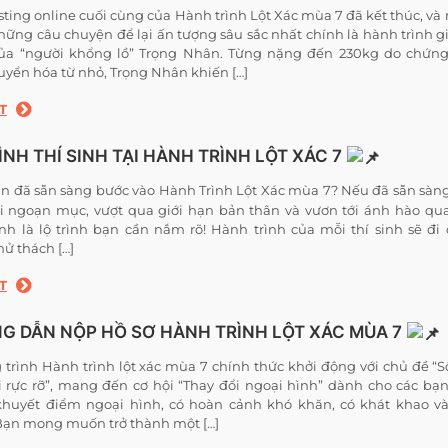
sting online cuối cùng của Hành trình Lột Xác mùa 7 đã kết thúc, và
hững câu chuyện để lại ấn tượng sâu sắc nhất chính là hành trình 
của “người khổng lồ” Trọng Nhân. Từng nặng đến 230kg do chứng
uyển hóa từ nhỏ, Trọng Nhân khiến […]
T
ÌNH THÍ SINH TẠI HÀNH TRÌNH LỘT XÁC 7
n đã sẵn sàng bước vào Hành Trình Lột Xác mùa 7? Nếu đã sẵn sàn
i ngoạn mục, vượt qua giới hạn bản thân và vươn tới ánh hào qu
nh là lộ trình bạn cần nắm rõ! Hành trình của mỗi thí sinh sẽ đi
hử thách […]
T
G DẪN NỘP HỒ SƠ HÀNH TRÌNH LỘT XÁC MÙA 7
trình Hành trình lột xác mùa 7 chính thức khởi động với chủ đề “
 rực rỡ”, mang đến cơ hội “Thay đổi ngoại hình” dành cho các bạn
huyết điểm ngoại hình, có hoàn cảnh khó khăn, có khát khao và
Bạn mong muốn trở thành một […]