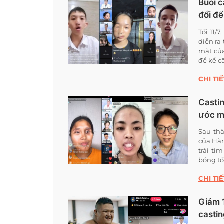
Buổi c
đổi để
Tối 11/
diễn ra
mặt của
để kể câ
CHI TIẾ
Castin
ước 
Sau thà
của Hàn
trái t
bóng tố
CHI TIẾ
Giảm 
castin