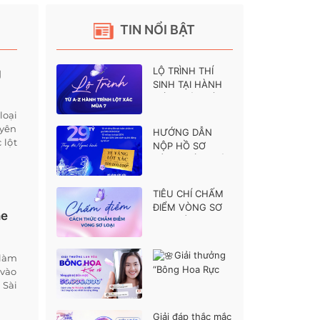
TIN NỔI BẬT
LỘ TRÌNH THÍ
g
SINH TẠI HÀNH
TRÌNH LỘT XÁC 7
loại
uyên
HƯỚNG DẪN
 lột
NỘP HỒ SƠ
HÀNH TRÌNH LỘT
XÁC MÙA 7
TIÊU CHÍ CHẤM
ĐIỂM VÒNG SƠ
ne
LOẠI HÀNH
TRÌNH LỘT XÁC 7
Giải thưởng
 làm
“Bông Hoa Rực
 vào
Rỡ” dành cho các
 Sài
thí sinh được ủng
hộ cao nhất
Giải đáp thắc mắc