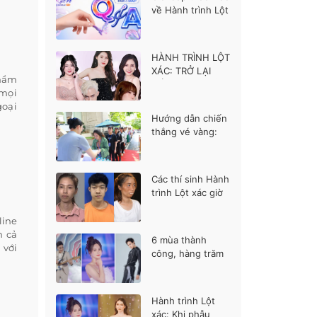
về Hành trình Lột
xác mùa 7
HÀNH TRÌNH LỘT
XÁC: TRỞ LẠI
Thẩm
MÙA 7 RỰC RỠ
 mọi
goại
Hướng dẫn chiến
thắng vé vàng:
Bạn cần nổi bật ở
điểm nào?
Các thí sinh Hành
trình Lột xác giờ
ra sao?
line
n cả
6 mùa thành
 với
công, hàng trăm
cuộc đời đổi thay
– Hành trình lột
xác mùa 7 có gì
Hành trình Lột
khác biệt?
xác: Khi phẫu