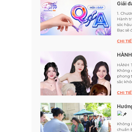
Giải đ
1. Chươ
Hành tr
sóc hậu
Bạc sẽ 
CHI TIẾ
HÀNH 
HÀNH T
Không c
phong t
sắc khô
CHI TIẾ
Hướng
Không í
chuẩn b