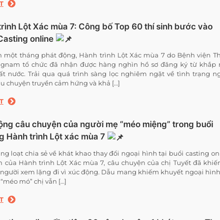
T
rình Lột Xác mùa 7: Công bố Top 60 thí sinh bước vào
Casting online
n một tháng phát động, Hành trình Lột Xác mùa 7 do Bệnh viện 
gnam tổ chức đã nhận được hàng nghìn hồ sơ đăng ký từ khắp
t nước. Trải qua quá trình sàng lọc nghiêm ngặt về tình trạng n
âu chuyện truyền cảm hứng và khả […]
T
ộng câu chuyện của người mẹ “méo miệng” trong buổi
g Hành trình Lột xác mùa 7
ng loạt chia sẻ về khát khao thay đổi ngoại hình tại buổi casting on
n của Hành trình Lột Xác mùa 7, câu chuyện của chị Tuyết đã khiế
 người xem lặng đi vì xúc động. Dẫu mang khiếm khuyết ngoại hình
 “méo mó” chị vẫn […]
T