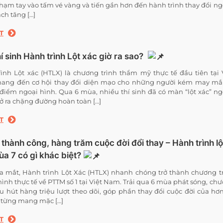
chạm tay vào tấm vé vàng và tiến gần hơn đến hành trình thay đổi n
ch tăng […]
T
í sinh Hành trình Lột xác giờ ra sao?
ình Lột xác (HTLX) là chương trình thẩm mỹ thực tế đầu tiên tại 
ang đến cơ hội thay đổi diện mạo cho những người kém may mắ
điểm ngoại hình. Qua 6 mùa, nhiều thí sinh đã có màn “lột xác” n
 ra chặng đường hoàn toàn […]
T
thành công, hàng trăm cuộc đời đổi thay – Hành trình lộ
a 7 có gì khác biệt?
ra mắt, Hành trình Lột Xác (HTLX) nhanh chóng trở thành chương t
hình thực tế về PTTM số 1 tại Việt Nam. Trải qua 6 mùa phát sóng, ch
hu hút hàng triệu lượt theo dõi, góp phần thay đổi cuộc đời của hơ
h từng mang mặc […]
T