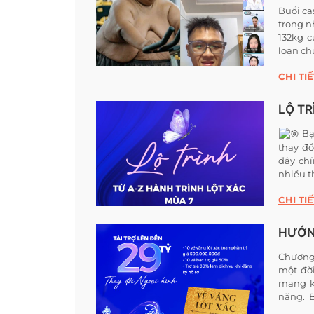
Buổi ca
trong n
132kg 
loạn ch
CHI TIẾ
LỘ TR
Bạ
thay đổ
đây chí
nhiều t
CHI TIẾ
HƯỚN
Chương 
một đời
mang k
năng. 