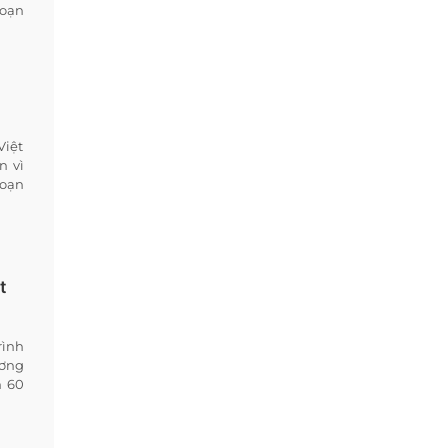
goạn
Việt
n vì
goạn
t
rình
ương
n 60