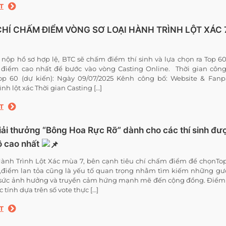
T
CHÍ CHẤM ĐIỂM VÒNG SƠ LOẠI HÀNH TRÌNH LỘT XÁC 
 nộp hồ sơ hợp lệ, BTC sẽ chấm điểm thí sinh và lựa chọn ra Top 60
 điểm cao nhất để bước vào vòng Casting Online. Thời gian côn
op 60 (dự kiến): Ngày 09/07/2025 Kênh công bố: Website & Fan
nh lột xác Thời gian Casting […]
T
iải thưởng “Bông Hoa Rực Rỡ” dành cho các thí sinh đư
ộ cao nhất
ành Trình Lột Xác mùa 7, bên cạnh tiêu chí chấm điểm để chọnTo
h,điểm lan tỏa cũng là yếu tố quan trọng nhằm tìm kiếm những g
 sức ảnh hưởng và truyền cảm hứng mạnh mẽ đến cộng đồng. Điểm
 tính dựa trên số vote thực […]
T