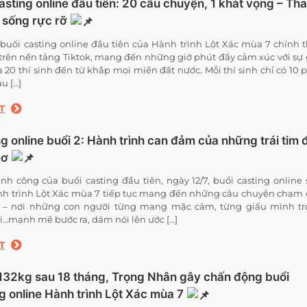
asting online đầu tiên: 20 câu chuyện, 1 khát vọng – Th
 sống rực rỡ
7, buổi casting online đầu tiên của Hành trình Lột Xác mùa 7 chính 
 trên nền tảng Tiktok, mang đến những giờ phút đầy cảm xúc với sự
 20 thí sinh đến từ khắp mọi miền đất nước. Mỗi thí sinh chỉ có 10 
u […]
T
g online buổi 2: Hành trình can đảm của những trái tim 
mơ
nh công của buổi casting đầu tiên, ngày 12/7, buổi casting online 
h trình Lột Xác mùa 7 tiếp tục mang đến những câu chuyện chạm
im – nơi những con người từng mang mặc cảm, từng giấu mình t
i…mạnh mẽ bước ra, dám nói lên ước […]
T
132kg sau 18 tháng, Trọng Nhân gây chấn động buổi
g online Hành trình Lột Xác mùa 7