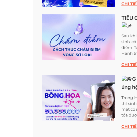
CHI TIẾ
TIÊU 
Sau khi
sinh có
điểm T
Hành trì
CHI TIẾ
G
ủng h
Trong H
thí sin
mặt có
tỏa được
CHI TIẾ