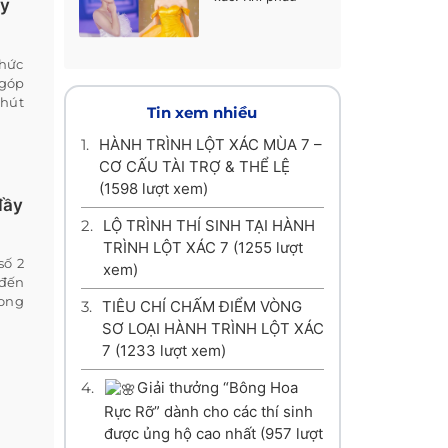
ay
thuật thẩm mỹ
không chỉ là làm
đẹp, mà là làm lại
thức
cuộc đời
 góp
phút
Tin xem nhiều
1.
HÀNH TRÌNH LỘT XÁC MÙA 7 –
CƠ CẤU TÀI TRỢ & THỂ LỆ
(1598 lượt xem)
đầy
2.
LỘ TRÌNH THÍ SINH TẠI HÀNH
TRÌNH LỘT XÁC 7
(1255 lượt
số 2
xem)
 đến
rong
3.
TIÊU CHÍ CHẤM ĐIỂM VÒNG
SƠ LOẠI HÀNH TRÌNH LỘT XÁC
7
(1233 lượt xem)
4.
Giải thưởng “Bông Hoa
Rực Rỡ” dành cho các thí sinh
được ủng hộ cao nhất
(957 lượt