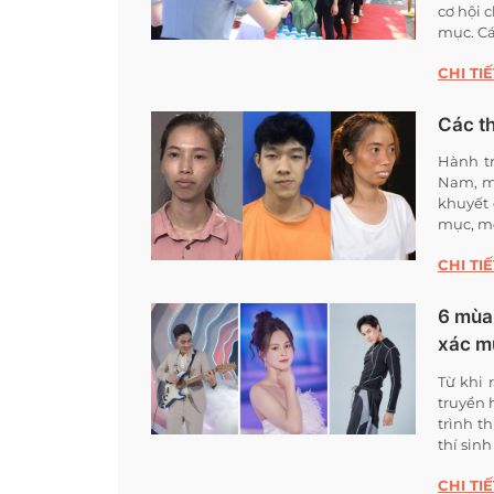
cơ hội 
mục. Cá
CHI TIẾ
Các th
Hành tr
Nam, m
khuyết 
mục, mở
CHI TIẾ
6 mùa 
xác mù
Từ khi 
truyền 
trình t
thí sin
CHI TIẾ