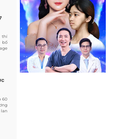
7
 thí
g bố
page
ợc
p 60
ương
 lan