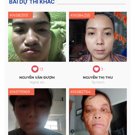
BÀI DỰ THI KHÁC
KN582931
KN584255
13
3
NGUYỄN VĂN ĐƯỢM
NGUYỄN THỊ THU
Nghệ An
Tp Hcm
KN579969
KN582764