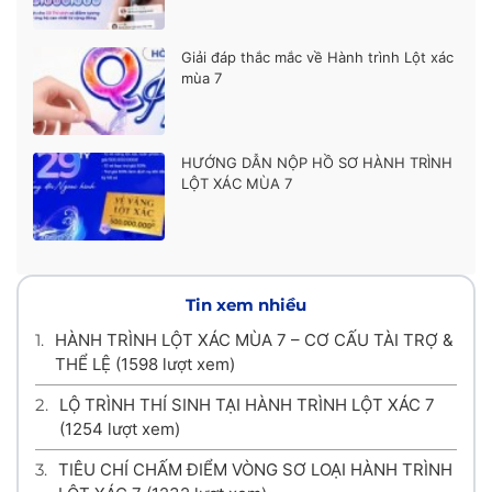
Giải đáp thắc mắc về Hành trình Lột xác
mùa 7
HƯỚNG DẪN NỘP HỒ SƠ HÀNH TRÌNH
LỘT XÁC MÙA 7
Tin xem nhiều
1.
HÀNH TRÌNH LỘT XÁC MÙA 7 – CƠ CẤU TÀI TRỢ &
THỂ LỆ
(1598 lượt xem)
2.
LỘ TRÌNH THÍ SINH TẠI HÀNH TRÌNH LỘT XÁC 7
(1254 lượt xem)
3.
TIÊU CHÍ CHẤM ĐIỂM VÒNG SƠ LOẠI HÀNH TRÌNH