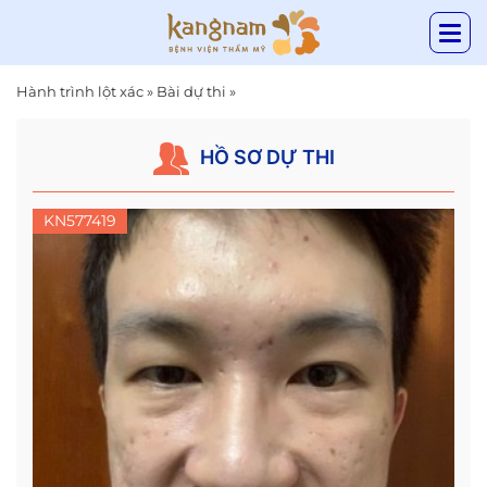
Hành trình lột xác
»
Bài dự thi
»
HỒ SƠ DỰ THI
KN577419