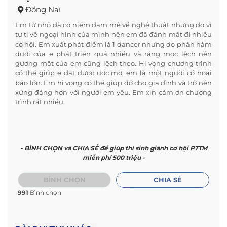
Đồng Nai
Em từ nhỏ đã có niềm đam mê về nghệ thuật nhưng do vì
tự ti về ngoại hình của mình nên em đã đánh mất đi nhiều
cơ hội. Em xuất phát điểm là 1 dancer nhưng do phần hàm
dưới của e phát triển quá nhiều và răng mọc lệch nên
gương mặt của em cũng lệch theo. Hi vọng chương trình
có thể giúp e đạt được ước mơ, em là một người có hoài
bão lớn. Em hi vọng có thể giúp đỡ cho gia đình và trở nên
xứng đáng hơn với người em yêu. Em xin cảm ơn chương
trình rất nhiều.
- BÌNH CHỌN và CHIA SẺ để giúp thí sinh giành cơ hội PTTM
miễn phí 500 triệu -
BÌNH CHỌN
CHIA SẺ
991
Bình chọn