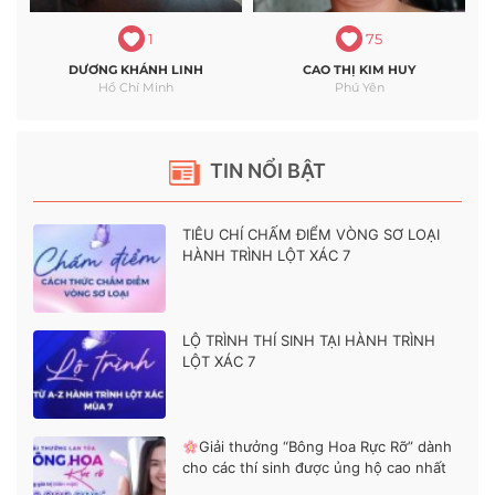
1
75
DƯƠNG KHÁNH LINH
CAO THỊ KIM HUY
Hồ Chí Minh
Phú Yên
TIN NỔI BẬT
TIÊU CHÍ CHẤM ĐIỂM VÒNG SƠ LOẠI
HÀNH TRÌNH LỘT XÁC 7
LỘ TRÌNH THÍ SINH TẠI HÀNH TRÌNH
LỘT XÁC 7
Giải thưởng “Bông Hoa Rực Rỡ” dành
cho các thí sinh được ủng hộ cao nhất