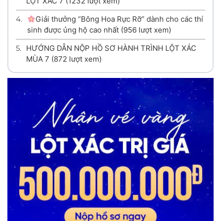
LỘT XÁC 7
(1232 lượt xem)
4.
Giải thưởng “Bông Hoa Rực Rỡ” dành cho các thí
sinh được ủng hộ cao nhất
(956 lượt xem)
5.
HƯỚNG DẪN NỘP HỒ SƠ HÀNH TRÌNH LỘT XÁC
MÙA 7
(872 lượt xem)