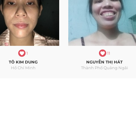
1
11
TÔ KIM DUNG
NGUYỄN THỊ HÁT
Hồ Chí Minh
Thành Phố Quảng Ngãi