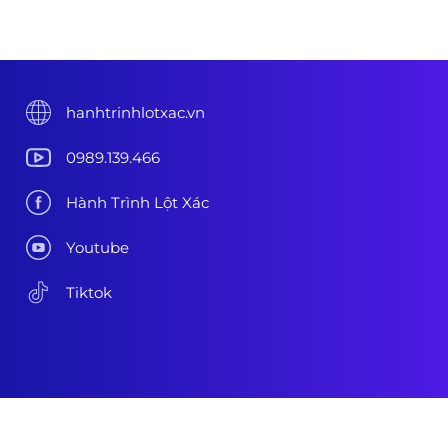
hanhtrinhlotxac.vn
0989.139.466
Hành Trình Lột Xác
Youtube
Tiktok