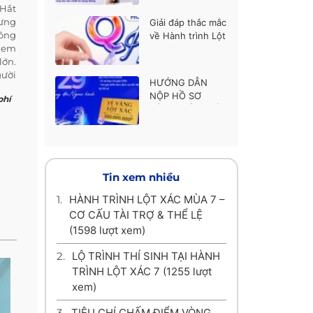
thí sinh được ủng
 Hắt
hộ cao nhất
hưng
Giải đáp thắc mắc
hông
về Hành trình Lột
n em
xác mùa 7
lớn.
gười
HƯỚNG DẪN
 nói
NỘP HỒ SƠ
phí
 sao
HÀNH TRÌNH LỘT
ương
XÁC MÙA 7
a mẹ
thấy
 tâm
chịu
Tin xem nhiều
giết
 Cái
1.
HÀNH TRÌNH LỘT XÁC MÙA 7 –
 như
CƠ CẤU TÀI TRỢ & THỂ LỆ
à em
(1598 lượt xem)
m đã
 với
2.
LỘ TRÌNH THÍ SINH TẠI HÀNH
TRÌNH LỘT XÁC 7
(1255 lượt
xem)
3.
TIÊU CHÍ CHẤM ĐIỂM VÒNG