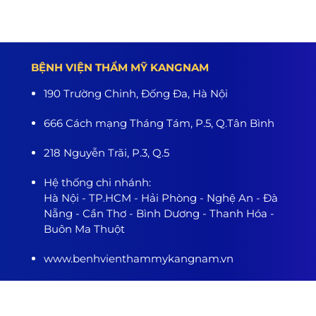
BỆNH VIỆN THẨM MỸ KANGNAM
190 Trường Chinh, Đống Đa, Hà Nội
666 Cách mạng Tháng Tám, P.5, Q.Tân Bình
218 Nguyễn Trãi, P.3, Q.5
Hệ thống chi nhánh:
Hà Nội - TP.HCM - Hải Phòng - Nghệ An - Đà
Nẵng - Cần Thơ - Bình Dương - Thanh Hóa -
Buôn Ma Thuột
www.benhvienthammykangnam.vn
0989.139.466