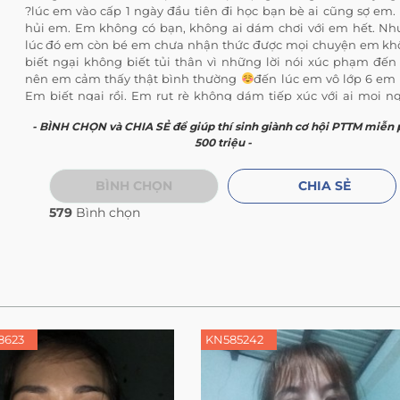
?lúc em vào cấp 1 ngày đầu tiên đi học bạn bè ai cũng sợ em.
hủi em. Em không có bạn, không ai dám chơi với em hết. N
lúc đó em còn bé em chưa nhận thức được mọi chuyện em k
biết ngại không biết tủi thân vì những lời nói xúc phạm đế
nên em cảm thấy thật bình thường
đến lúc em vô lớp 6 em 
Em biết ngại rồi. Em rụt rè không dám tiếp xúc với ai mọi n
nhìn em bằng ánh mắt lạ lắm. Có bạn còn đứng trước mặt em
- BÌNH CHỌN và CHIA SẺ để giúp thí sinh giành cơ hội PTTM miễn 
&quot;Nửa Mặt Quỷ Nửa Mặt Người chả ra cái thể thống gì tại
500 triệu -
trên đời lại có đứa như mày&quot; thật sự em đã rất tổn th
hôm đó em nghỉ học chạy về nhà khóc nức nở em trách cứ b
em ba mẹ chẳng nói gì nhưng ba lẳng lặng vô phòng rồi em 
BÌNH CHỌN
CHIA SẺ
ba chùi nước mắt ?kể từ đó em lầm lì ít nói em không bao giờ
579
Bình chọn
sự với ba mẹ hay bất cứ ai trong nhà cả. Cái gì em cũng tự 
đựng một mình mọi đau khổ bất công mọi lời nói ác nghiệt 
chết em từng ngày. Như thể cứa từng nhát dao vào tim em.
ngày em gặp tai nạn có lẻ sẽ ám ảnh em suốt cuộc đời này. Giá
em được bình thường như mọi người thì hay biết mấy. Giá m
có thể tự tin theo đuổi ước mơ của em thì thật tốt biết bao. E
khóc rất nhiều em mong mọi người có thể đồng cảm cho em
những chuyện em đã trải qua. Em xin chân thành cảm ơn
8623
KN585242