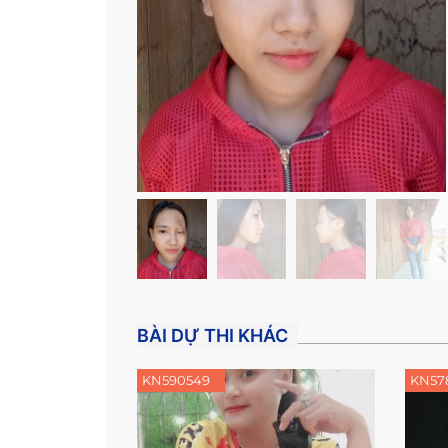
BÀI DỰ THI KHÁC
KN590549
KN57