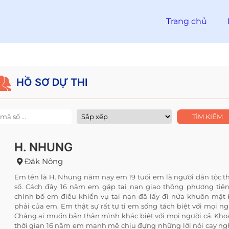
Trang chủ
HỒ SƠ DỰ THI
H. NHUNG
Đăk Nông
Em tên là H. Nhung năm nay em 19 tuổi em là người dân tộc t
số. Cách đây 16 năm em gặp tai nạn giao thông phương tiệ
chính bố em điều khiển vụ tai nạn đã lấy đi nửa khuôn mặt
phải của em. Em thật sự rất tự ti em sống tách biệt với mọi ng
Chẳng ai muốn bản thân mình khác biệt với mọi người cả. Kh
thời gian 16 năm em mạnh mẽ chịu đựng những lời nói cay ng