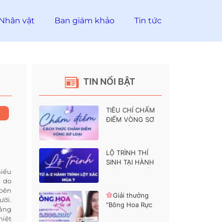
Nhân vật
Ban giám khảo
Tin tức
TIN NỔI BẬT
TIÊU CHÍ CHẤM
ĐIỂM VÒNG SƠ
LOẠI HÀNH
TRÌNH LỘT XÁC 7
LỘ TRÌNH THÍ
SINH TẠI HÀNH
hiểu
TRÌNH LỘT XÁC 7
n do
 bên
Giải thưởng
ười.
“Bông Hoa Rực
oảng
Rỡ” dành cho các
hiệt