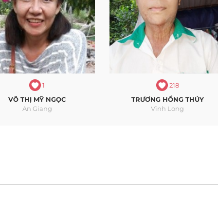
1
218
VÕ THỊ MỸ NGỌC
TRƯƠNG HỒNG THÚY
An Giang
Vĩnh Long