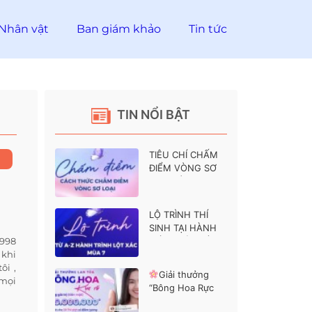
Nhân vật
Ban giám khảo
Tin tức
TIN NỔI BẬT
TIÊU CHÍ CHẤM
ĐIỂM VÒNG SƠ
LOẠI HÀNH
TRÌNH LỘT XÁC 7
LỘ TRÌNH THÍ
SINH TẠI HÀNH
1998
TRÌNH LỘT XÁC 7
 khi
ôi ,
Giải thưởng
 mọi
“Bông Hoa Rực
Rỡ” dành cho các