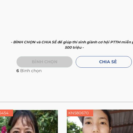
- BÌNH CHỌN và CHIA SẺ để giúp thí sinh giành cơ hội PTTM miễn 
500 triệu -
BÌNH CHỌN
CHIA SẺ
6
Bình chọn
5454
KN580670