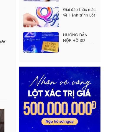
thí sinh được ủng
hộ cao nhất
Giải đáp thắc mắc
về Hành trình Lột
xác mùa 7
HƯỚNG DẪN
NỘP HỒ SƠ
phí
HÀNH TRÌNH LỘT
XÁC MÙA 7