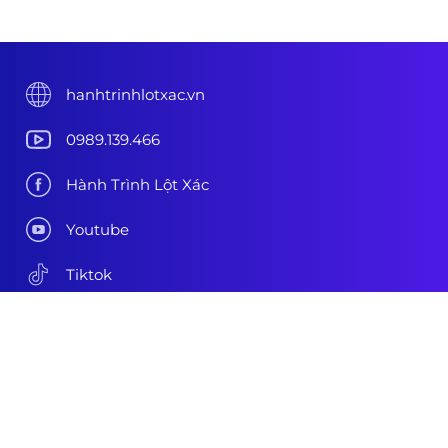
hanhtrinhlotxac.vn
0989.139.466
Hành Trình Lột Xác
Youtube
Tiktok