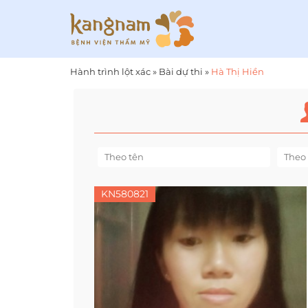
Hành trình lột xác
»
Bài dự thi
»
Hà Thị Hiền
KN580821