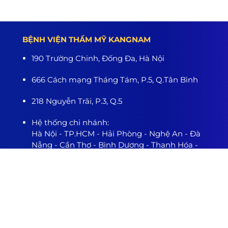
BỆNH VIỆN THẨM MỸ KANGNAM
190 Trường Chinh, Đống Đa, Hà Nội
666 Cách mạng Tháng Tám, P.5, Q.Tân Bình
218 Nguyễn Trãi, P.3, Q.5
Hệ thống chi nhánh:
Hà Nội - TP.HCM - Hải Phòng - Nghệ An - Đà
Nẵng - Cần Thơ - Bình Dương - Thanh Hóa -
Buôn Ma Thuột
www.benhvienthammykangnam.vn
0989.139.466