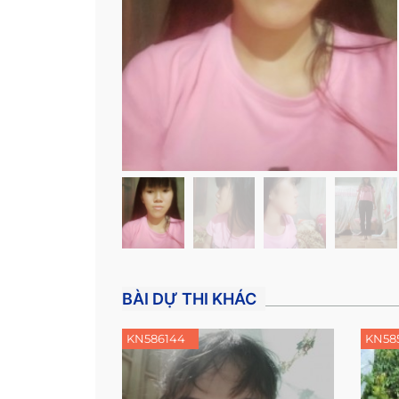
BÀI DỰ THI KHÁC
KN586144
KN58