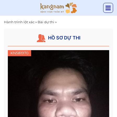
Hành trình lột xác
»
Bài dự thi
»
HỒ SƠ DỰ THI
KN581970