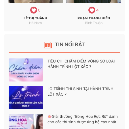
0
4
LÊ THỊ THÀNH
PHẠM THANH HIỀN
Hà Nam
Bình Thuận
TIN NỔI BẬT
TIÊU CHÍ CHẤM ĐIỂM VÒNG SƠ LOẠI
HÀNH TRÌNH LỘT XÁC 7
LỘ TRÌNH THÍ SINH TẠI HÀNH TRÌNH
LỘT XÁC 7
Giải thưởng “Bông Hoa Rực Rỡ” dành
cho các thí sinh được ủng hộ cao nhất