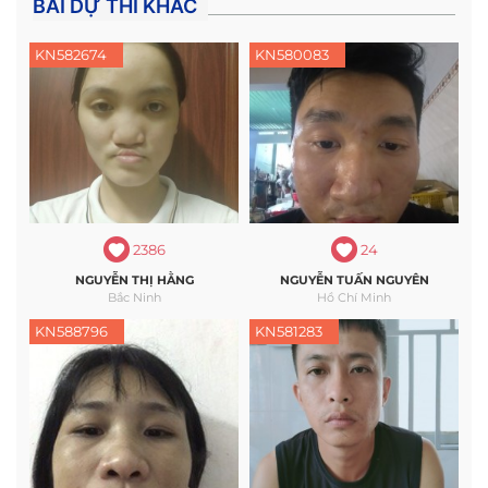
BÀI DỰ THI KHÁC
KN582674
KN580083
2386
24
NGUYỄN THỊ HẰNG
NGUYỄN TUẤN NGUYÊN
Bắc Ninh
Hồ Chí Minh
KN588796
KN581283