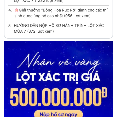
LỘT XÁC 7
(1232 lượt xem)
4.
Giải thưởng “Bông Hoa Rực Rỡ” dành cho các thí
sinh được ủng hộ cao nhất
(956 lượt xem)
5.
HƯỚNG DẪN NỘP HỒ SƠ HÀNH TRÌNH LỘT XÁC
MÙA 7
(872 lượt xem)