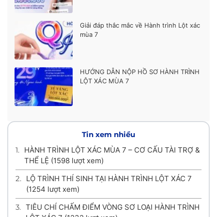
Giải đáp thắc mắc về Hành trình Lột xác
mùa 7
HƯỚNG DẪN NỘP HỒ SƠ HÀNH TRÌNH
LỘT XÁC MÙA 7
Tin xem nhiều
1.
HÀNH TRÌNH LỘT XÁC MÙA 7 – CƠ CẤU TÀI TRỢ &
THỂ LỆ
(1598 lượt xem)
2.
LỘ TRÌNH THÍ SINH TẠI HÀNH TRÌNH LỘT XÁC 7
(1254 lượt xem)
3.
TIÊU CHÍ CHẤM ĐIỂM VÒNG SƠ LOẠI HÀNH TRÌNH