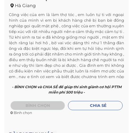
Hà Giang
Công việc của em là làm thợ tóc , em luôn tự ti với ngoại
hình của mình vì em bị khách hàng chê bị bạn bè đồng
nghiệp gọi quắt mặt phệ , công việc của em thường xuyên
tiếp xúc với rất nhiều người nên e cảm thấy mặc cảm tự ti .
Từ khi sinh ra tai e đã không giống mọi người , mặt em thì
lệch răng lại hơi hô , bờ vai vóc dáng thì như 1 thằng đàn
ông và đặc biệt ngực lép, đôi khi em tự hỏi liệu mình sjnh
ra ông trời có phải đặt nhầm cho mình giới tính hay không ,
điều em thấy buồn nhất là bị khách hàng chê người ta nói
e như vậy thì làm đẹp cho ai được . Gia đình em thì không
có điều kiện nên việc phẫu thuật luôn là niềm mơ ước của
em , nay e tình cơ xem và biết được chương trình em nộp
hồ sơ đăng ký mong chương trình giúp em , để em có thể
- BÌNH CHỌN và CHIA SẺ để giúp thí sinh giành cơ hội PTTM
thay đổi và thực hiện công việc làm đẹp cho mọi người ạ
miễn phí 500 triệu -
BÌNH CHỌN
CHIA SẺ
0
Bình chọn