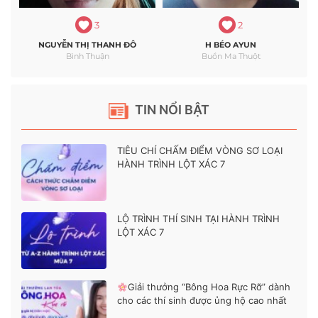
3
2
NGUYỄN THỊ THANH ĐÔ
H BÉO AYUN
Bình Thuận
Buồn Ma Thuột
TIN NỔI BẬT
TIÊU CHÍ CHẤM ĐIỂM VÒNG SƠ LOẠI
HÀNH TRÌNH LỘT XÁC 7
LỘ TRÌNH THÍ SINH TẠI HÀNH TRÌNH
LỘT XÁC 7
Giải thưởng “Bông Hoa Rực Rỡ” dành
cho các thí sinh được ủng hộ cao nhất