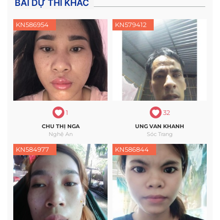
BÀI DỰ THI KHÁC
KN586954
KN579412
1
32
CHU THỊ NGA
UNG VAN KHANH
Nghệ An
Sóc Trang
KN584977
KN586844