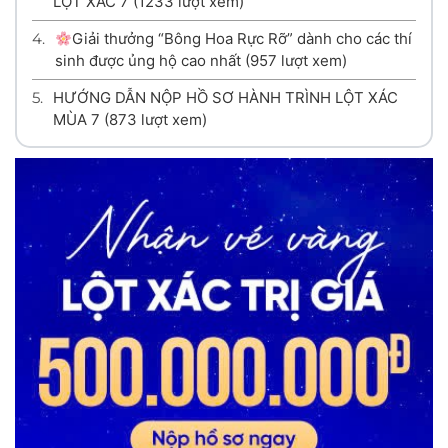
LỘT XÁC 7
(1233 lượt xem)
4.
Giải thưởng “Bông Hoa Rực Rỡ” dành cho các thí
sinh được ủng hộ cao nhất
(957 lượt xem)
5.
HƯỚNG DẪN NỘP HỒ SƠ HÀNH TRÌNH LỘT XÁC
MÙA 7
(873 lượt xem)