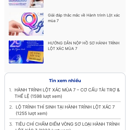
Giải đáp thắc mắc về Hành trình Lột xác
mùa 7
HƯỚNG DẪN NỘP HỒ SƠ HÀNH TRÌNH
LỘT XÁC MÙA 7
Tin xem nhiều
1.
HÀNH TRÌNH LỘT XÁC MÙA 7 – CƠ CẤU TÀI TRỢ &
THỂ LỆ
(1598 lượt xem)
2.
LỘ TRÌNH THÍ SINH TẠI HÀNH TRÌNH LỘT XÁC 7
(1255 lượt xem)
3.
TIÊU CHÍ CHẤM ĐIỂM VÒNG SƠ LOẠI HÀNH TRÌNH