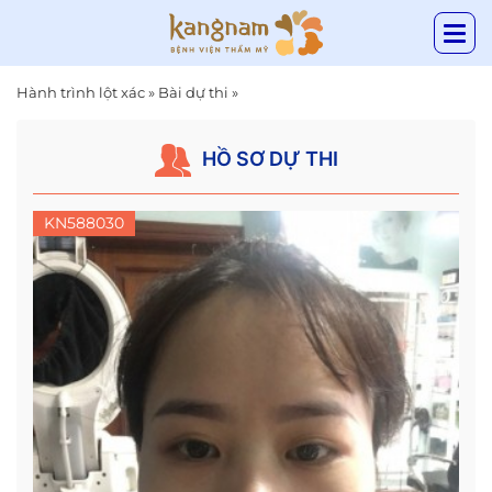
Hành trình lột xác
»
Bài dự thi
»
HỒ SƠ DỰ THI
KN588030