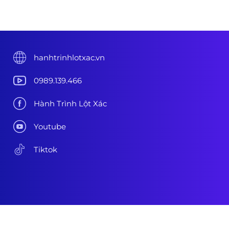
hanhtrinhlotxac.vn
0989.139.466
Hành Trình Lột Xác
Youtube
Tiktok