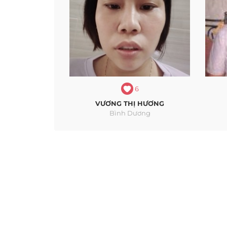
6
VƯƠNG THỊ HƯƠNG
Bình Dương