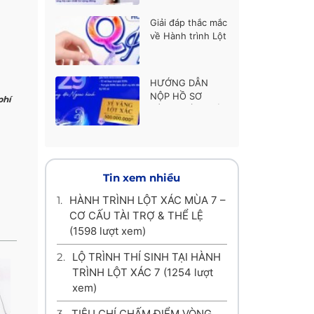
thí sinh được ủng
hộ cao nhất
Giải đáp thắc mắc
về Hành trình Lột
xác mùa 7
HƯỚNG DẪN
NỘP HỒ SƠ
phí
HÀNH TRÌNH LỘT
XÁC MÙA 7
Tin xem nhiều
1.
HÀNH TRÌNH LỘT XÁC MÙA 7 –
CƠ CẤU TÀI TRỢ & THỂ LỆ
(1598 lượt xem)
2.
LỘ TRÌNH THÍ SINH TẠI HÀNH
TRÌNH LỘT XÁC 7
(1254 lượt
xem)
3.
TIÊU CHÍ CHẤM ĐIỂM VÒNG