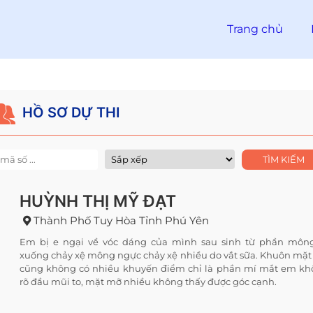
Trang chủ
HỒ SƠ DỰ THI
HUỲNH THỊ MỸ ĐẠT
Thành Phố Tuy Hòa Tỉnh Phú Yên
Em bị e ngại về vóc dáng của mình sau sinh từ phần môn
xuống chảy xệ mông ngực chảy xệ nhiều do vắt sữa. Khuôn mặ
cũng không có nhiều khuyến điểm chỉ là phần mí mắt em k
rõ đầu mũi to, mặt mỡ nhiều không thấy được góc cạnh.