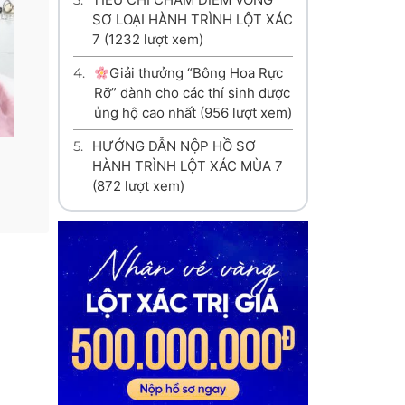
SƠ LOẠI HÀNH TRÌNH LỘT XÁC
7
(1232 lượt xem)
4.
Giải thưởng “Bông Hoa Rực
Rỡ” dành cho các thí sinh được
ủng hộ cao nhất
(956 lượt xem)
5.
HƯỚNG DẪN NỘP HỒ SƠ
HÀNH TRÌNH LỘT XÁC MÙA 7
(872 lượt xem)