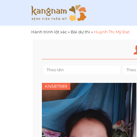
Hành trình lột xác
»
Bài dự thi
»
Huỳnh Thị Mỹ Đạt
KN587989