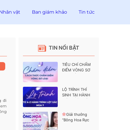
Nhân vật
Ban giám khảo
Tin tức
TIN NỔI BẬT
TIÊU CHÍ CHẤM
ĐIỂM VÒNG SƠ
LOẠI HÀNH
TRÌNH LỘT XÁC 7
LỘ TRÌNH THÍ
SINH TẠI HÀNH
g đi
TRÌNH LỘT XÁC 7
t em
hông
Giải thưởng
“Bông Hoa Rực
Rỡ” dành cho các