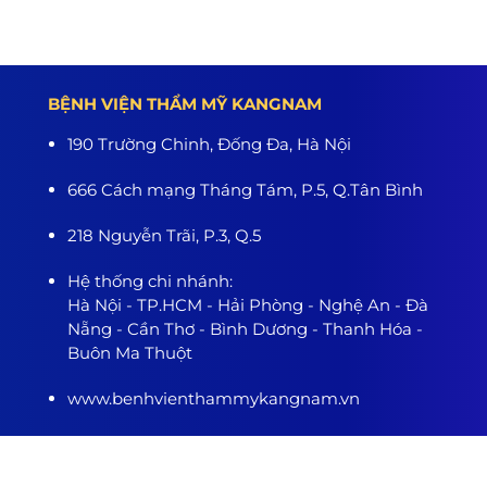
BỆNH VIỆN THẨM MỸ KANGNAM
190 Trường Chinh, Đống Đa, Hà Nội
666 Cách mạng Tháng Tám, P.5, Q.Tân Bình
218 Nguyễn Trãi, P.3, Q.5
Hệ thống chi nhánh:
Hà Nội - TP.HCM - Hải Phòng - Nghệ An - Đà
Nẵng - Cần Thơ - Bình Dương - Thanh Hóa -
Buôn Ma Thuột
www.benhvienthammykangnam.vn
0989.139.466