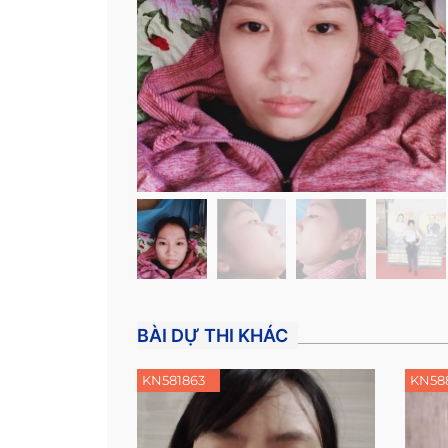
BÀI DỰ THI KHÁC
KN581863
KN58