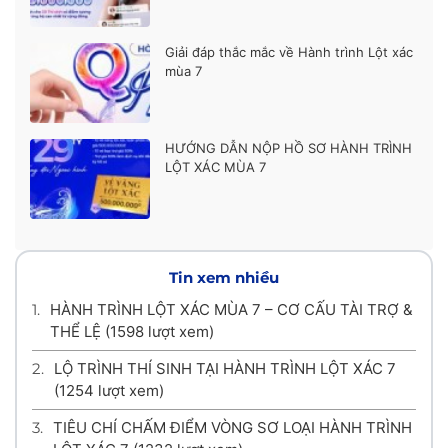
Giải đáp thắc mắc về Hành trình Lột xác
mùa 7
HƯỚNG DẪN NỘP HỒ SƠ HÀNH TRÌNH
LỘT XÁC MÙA 7
Tin xem nhiều
1.
HÀNH TRÌNH LỘT XÁC MÙA 7 – CƠ CẤU TÀI TRỢ &
THỂ LỆ
(1598 lượt xem)
2.
LỘ TRÌNH THÍ SINH TẠI HÀNH TRÌNH LỘT XÁC 7
(1254 lượt xem)
3.
TIÊU CHÍ CHẤM ĐIỂM VÒNG SƠ LOẠI HÀNH TRÌNH