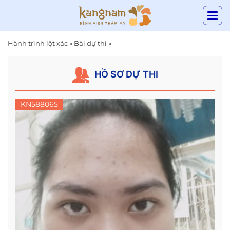
Hành trình lột xác
»
Bài dự thi
»
HỒ SƠ DỰ THI
KN588065