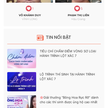
1
5
VÕ KHÁNH DUY
PHẠM THỊ LIÊN
VĨNH LONG
Hậu Giang
TIN NỔI BẬT
TIÊU CHÍ CHẤM ĐIỂM VÒNG SƠ LOẠI
HÀNH TRÌNH LỘT XÁC 7
LỘ TRÌNH THÍ SINH TẠI HÀNH TRÌNH
LỘT XÁC 7
Giải thưởng “Bông Hoa Rực Rỡ” dành
cho các thí sinh được ủng hộ cao nhất