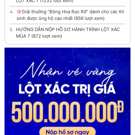
LỘT XÁC 7
(1232 lượt xem)
4.
Giải thưởng “Bông Hoa Rực Rỡ” dành cho các thí
sinh được ủng hộ cao nhất
(956 lượt xem)
5.
HƯỚNG DẪN NỘP HỒ SƠ HÀNH TRÌNH LỘT XÁC
MÙA 7
(872 lượt xem)