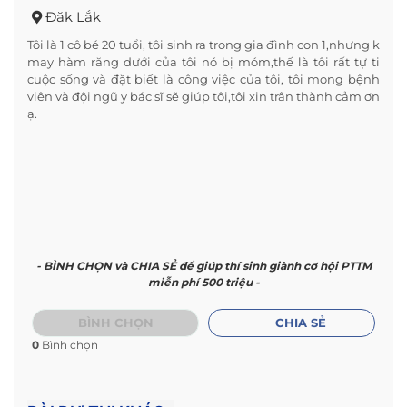
Đăk Lắk
Tôi là 1 cô bé 20 tuổi, tôi sinh ra trong gia đình con 1,nhưng k
may hàm răng dưới của tôi nó bị móm,thế là tôi rất tự ti
cuộc sống và đặt biết là công việc của tôi, tôi mong bệnh
viên và đội ngũ y bác sĩ sẽ giúp tôi,tôi xin trân thành cảm ơn
ạ.
- BÌNH CHỌN và CHIA SẺ để giúp thí sinh giành cơ hội PTTM
miễn phí 500 triệu -
BÌNH CHỌN
CHIA SẺ
0
Bình chọn