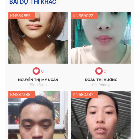
BÀI DỰ THI KHÁC
KN584855
KN589022
0
0
NGUYỄN THỊ MỸ NGÂN
ĐOÀN THỊ HƯỜNG
Bình Định
Hải Phòng
KN587388
KN580387