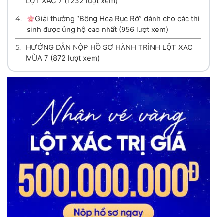
LỘT XÁC 7
(1232 lượt xem)
4.
Giải thưởng “Bông Hoa Rực Rỡ” dành cho các thí
sinh được ủng hộ cao nhất
(956 lượt xem)
5.
HƯỚNG DẪN NỘP HỒ SƠ HÀNH TRÌNH LỘT XÁC
MÙA 7
(872 lượt xem)