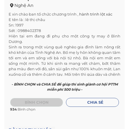
Nghệ An
E xin chào ban tổ chức chương trình ,
hành trình lột xác
E tên là : lê thị châu
Sn: 1997
Sdt : 0988402378
Hiện tại em đang đi phụ cho một công ty may ở Bình
Dương.
Sinh ra trong một vùng quê nghèo gia đình làm nông rất
khó khăn của Tỉnh Nghệ An. Bố mẹ ly hôn không quan tâm
tới em và em sống với bà nội từ nhỏ. Bà nội em mất em
sống một mình. Từ khi sinh ra mang vết chàm, bớt thâm
pha màu đen với đỏ, sần sùi gần như 100% khuôn mặt. Lan
xuống cổ và thêm ở cánh tay. Môi trên thì qúa dày và chênh
lệch vô cùng
- BÌNH CHỌN và CHIA SẺ để giúp thí sinh giành cơ hội PTTM
Em vô cùng mặc cảm, tủi thân, bất lực vì khuyết điểm qúa
miễn phí 500 triệu -
rõ rồi bạn bè chê bai, mỉa mai xa lánh. Xin việc thì người ta
không nhận vì ngoại hình của em.
biết đến chường trình như một vị cứu tinh thêm tia hy
BÌNH CHỌN
CHIA SẺ
vọng cho cuộc đời em. Em thành tâm và kính mong ban tổ
934
Bình chọn
chức chương trình, qúy ân nhân có thể hỗ trợ giúp em vượt
qua được khuyết điểm của mình. Giúp em có một cuộc đời
mới trang sử mới. Giúp em có thể có công việc phù hợp để