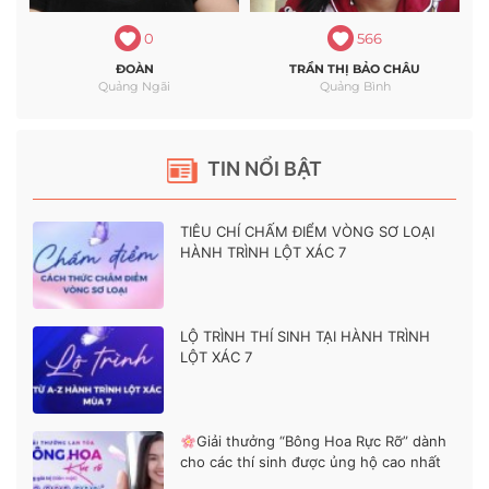
0
566
ĐOÀN
TRẦN THỊ BẢO CHÂU
Quảng Ngãi
Quảng Bình
TIN NỔI BẬT
TIÊU CHÍ CHẤM ĐIỂM VÒNG SƠ LOẠI
HÀNH TRÌNH LỘT XÁC 7
LỘ TRÌNH THÍ SINH TẠI HÀNH TRÌNH
LỘT XÁC 7
Giải thưởng “Bông Hoa Rực Rỡ” dành
cho các thí sinh được ủng hộ cao nhất