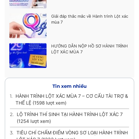
Giải đáp thắc mắc về Hành trình Lột xác
mùa 7
HƯỚNG DẪN NỘP HỒ SƠ HÀNH TRÌNH
LỘT XÁC MÙA 7
Tin xem nhiều
1.
HÀNH TRÌNH LỘT XÁC MÙA 7 – CƠ CẤU TÀI TRỢ &
THỂ LỆ
(1598 lượt xem)
2.
LỘ TRÌNH THÍ SINH TẠI HÀNH TRÌNH LỘT XÁC 7
(1254 lượt xem)
3.
TIÊU CHÍ CHẤM ĐIỂM VÒNG SƠ LOẠI HÀNH TRÌNH