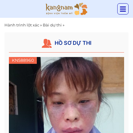
Hành trình lột xác
»
Bài dự thi
»
HỒ SƠ DỰ THI
KN588960