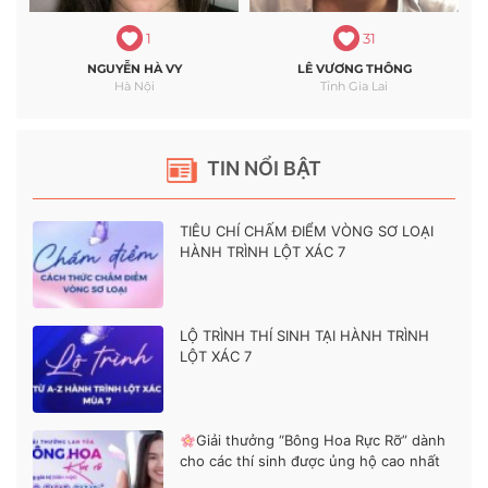
1
31
NGUYỄN HÀ VY
LÊ VƯƠNG THÔNG
Hà Nội
Tỉnh Gia Lai
TIN NỔI BẬT
TIÊU CHÍ CHẤM ĐIỂM VÒNG SƠ LOẠI
HÀNH TRÌNH LỘT XÁC 7
LỘ TRÌNH THÍ SINH TẠI HÀNH TRÌNH
LỘT XÁC 7
Giải thưởng “Bông Hoa Rực Rỡ” dành
cho các thí sinh được ủng hộ cao nhất