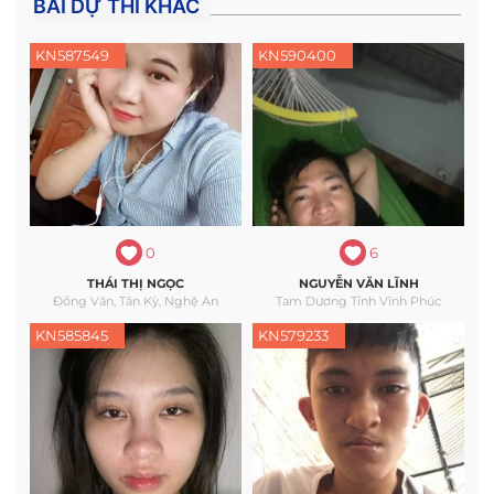
BÀI DỰ THI KHÁC
KN587549
KN590400
0
6
THÁI THỊ NGỌC
NGUYỄN VĂN LĨNH
Đồng Văn, Tân Kỳ, Nghệ An
Tam Dương Tỉnh Vĩnh Phúc
KN585845
KN579233