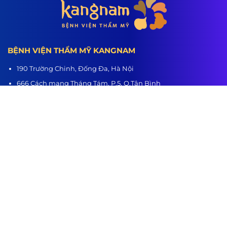
BỆNH VIỆN THẨM MỸ KANGNAM
190 Trường Chinh, Đống Đa, Hà Nội
666 Cách mạng Tháng Tám, P.5, Q.Tân Bình
218 Nguyễn Trãi, P.3, Q.5
Hệ thống chi nhánh:
Hà Nội - TP.HCM - Hải Phòng - Nghệ An - Đà Nẵng - Cần Thơ -
Bình Dương - Thanh Hóa - Buôn Ma Thuột
www.benhvienthammykangnam.vn
0989.139.466
hanhtrinhlotxac.vn
0989.139.466
Hành Trình Lột Xác
Youtube
Tiktok