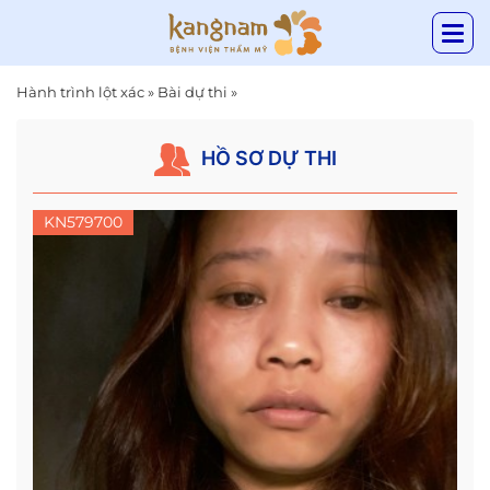
Hành trình lột xác
»
Bài dự thi
»
HỒ SƠ DỰ THI
KN579700