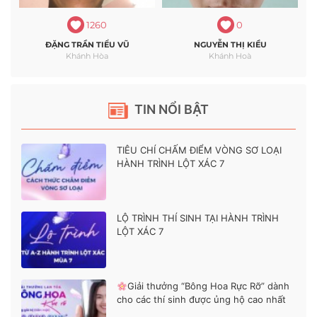
1260
0
ĐẶNG TRẦN TIỂU VŨ
NGUYỄN THỊ KIỀU
Khánh Hòa
Khánh Hoà
TIN NỔI BẬT
TIÊU CHÍ CHẤM ĐIỂM VÒNG SƠ LOẠI
HÀNH TRÌNH LỘT XÁC 7
LỘ TRÌNH THÍ SINH TẠI HÀNH TRÌNH
LỘT XÁC 7
Giải thưởng “Bông Hoa Rực Rỡ” dành
cho các thí sinh được ủng hộ cao nhất