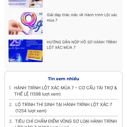
Giải đáp thắc mắc về Hành trình Lột xác
mùa 7
HƯỚNG DẪN NỘP HỒ SƠ HÀNH TRÌNH
LỘT XÁC MÙA 7
Tin xem nhiều
1.
HÀNH TRÌNH LỘT XÁC MÙA 7 – CƠ CẤU TÀI TRỢ &
THỂ LỆ
(1598 lượt xem)
2.
LỘ TRÌNH THÍ SINH TẠI HÀNH TRÌNH LỘT XÁC 7
(1254 lượt xem)
3.
TIÊU CHÍ CHẤM ĐIỂM VÒNG SƠ LOẠI HÀNH TRÌNH