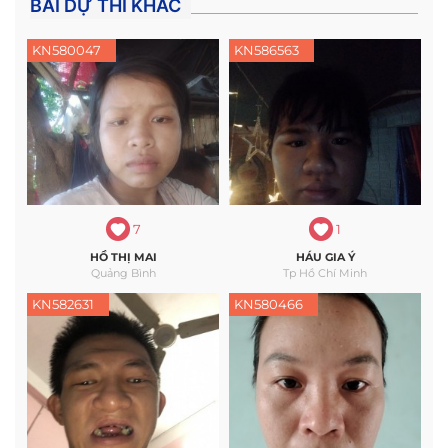
BÀI DỰ THI KHÁC
KN580047
KN586563
7
1
HỒ THỊ MAI
HÁU GIA Ý
Quảng Bình
Tp Hồ Chí Minh
KN582631
KN580466