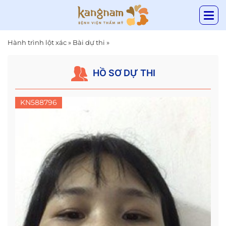
Hành trình lột xác
»
Bài dự thi
»
HỒ SƠ DỰ THI
KN588796