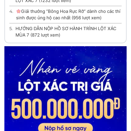
LỘT XÁC 7
(1232 lượt xem)
4.
Giải thưởng “Bông Hoa Rực Rỡ” dành cho các thí
sinh được ủng hộ cao nhất
(956 lượt xem)
5.
HƯỚNG DẪN NỘP HỒ SƠ HÀNH TRÌNH LỘT XÁC
MÙA 7
(872 lượt xem)