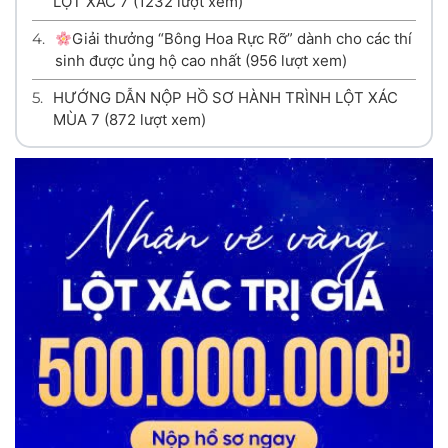
LỘT XÁC 7
(1232 lượt xem)
4.
Giải thưởng “Bông Hoa Rực Rỡ” dành cho các thí
sinh được ủng hộ cao nhất
(956 lượt xem)
5.
HƯỚNG DẪN NỘP HỒ SƠ HÀNH TRÌNH LỘT XÁC
MÙA 7
(872 lượt xem)