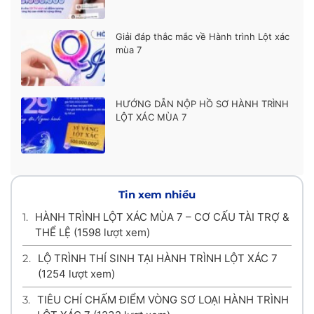
Giải đáp thắc mắc về Hành trình Lột xác
mùa 7
HƯỚNG DẪN NỘP HỒ SƠ HÀNH TRÌNH
LỘT XÁC MÙA 7
Tin xem nhiều
1.
HÀNH TRÌNH LỘT XÁC MÙA 7 – CƠ CẤU TÀI TRỢ &
THỂ LỆ
(1598 lượt xem)
2.
LỘ TRÌNH THÍ SINH TẠI HÀNH TRÌNH LỘT XÁC 7
(1254 lượt xem)
3.
TIÊU CHÍ CHẤM ĐIỂM VÒNG SƠ LOẠI HÀNH TRÌNH