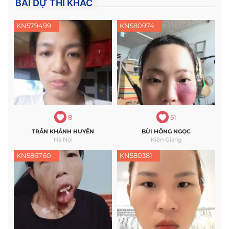
BÀI DỰ THI KHÁC
KN579499
KN580974
8
51
TRẦN KHÁNH HUYỀN
BÙI HỒNG NGỌC
Hà Nội
Kiên Giang
KN586760
KN580381