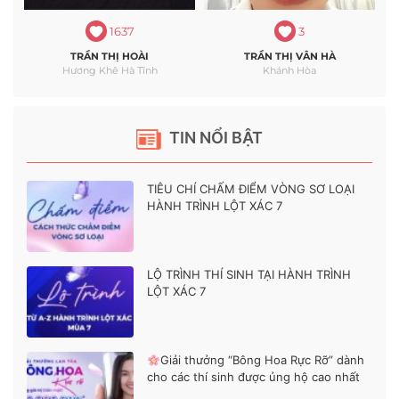
1637
3
TRẦN THỊ HOÀI
TRẦN THỊ VÂN HÀ
Hương Khê Hà Tĩnh
Khánh Hòa
TIN NỔI BẬT
TIÊU CHÍ CHẤM ĐIỂM VÒNG SƠ LOẠI
HÀNH TRÌNH LỘT XÁC 7
LỘ TRÌNH THÍ SINH TẠI HÀNH TRÌNH
LỘT XÁC 7
Giải thưởng “Bông Hoa Rực Rỡ” dành
cho các thí sinh được ủng hộ cao nhất