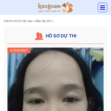
Hành trình lột xác
»
Bài dự thi
»
HỒ SƠ DỰ THI
KN580887