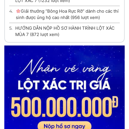
LỘT XÁC 7
(1232 lượt xem)
4.
Giải thưởng “Bông Hoa Rực Rỡ” dành cho các thí
sinh được ủng hộ cao nhất
(956 lượt xem)
5.
HƯỚNG DẪN NỘP HỒ SƠ HÀNH TRÌNH LỘT XÁC
MÙA 7
(872 lượt xem)