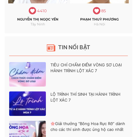
4410
85
NGUYỄN THỊ NGỌC YẾN
PHẠM THUỲ PHƯƠNG
Tây Ninh
Hà Nội
TIN NỔI BẬT
TIÊU CHÍ CHẤM ĐIỂM VÒNG SƠ LOẠI
HÀNH TRÌNH LỘT XÁC 7
LỘ TRÌNH THÍ SINH TẠI HÀNH TRÌNH
LỘT XÁC 7
Giải thưởng “Bông Hoa Rực Rỡ” dành
cho các thí sinh được ủng hộ cao nhất