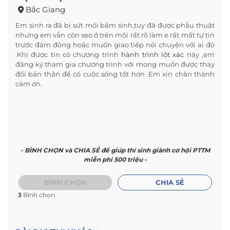
Bắc Giang
Em sinh ra đã bị sứt môi bẩm sinh,tuy đã được phẫu thuật
nhưng em vẫn còn sẹo ở trên môi rất rõ làm e rất mất tự tin
trước đám đông hoặc muốn giao tiếp nói chuyện với ai đó
.Khi được tin có chương trình
hành trình lột xác
này ,em
đăng ký tham gia chương trình với mong muốn được thay
đổi bản thân để có cuộc sống tốt hơn .Em xin chân thành
cảm ơn.
- BÌNH CHỌN và CHIA SẺ để giúp thí sinh giành cơ hội PTTM
miễn phí 500 triệu -
BÌNH CHỌN
CHIA SẺ
3
Bình chọn