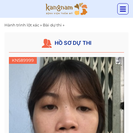
Hành trình lột xác
»
Bài dự thi
»
HỒ SƠ DỰ THI
KN589999