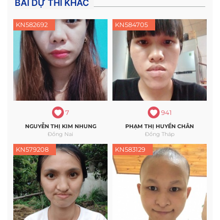
BÀI DỰ THI KHÁC
KN582692
KN584705
7
941
NGUYỄN THỊ KIM NHUNG
PHẠM THỊ HUYỀN CHÂN
Đồng Nai
Đồng Tháp
KN579208
KN583129