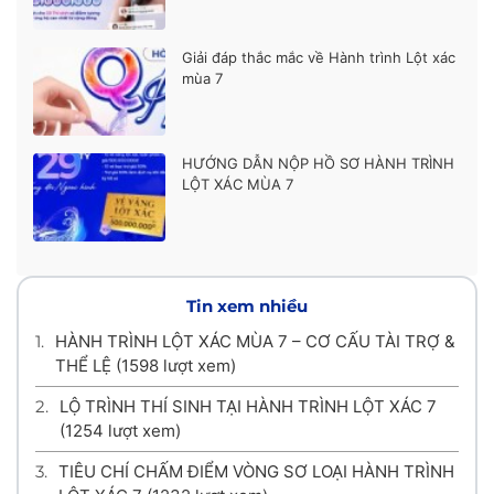
Giải đáp thắc mắc về Hành trình Lột xác
mùa 7
HƯỚNG DẪN NỘP HỒ SƠ HÀNH TRÌNH
LỘT XÁC MÙA 7
Tin xem nhiều
1.
HÀNH TRÌNH LỘT XÁC MÙA 7 – CƠ CẤU TÀI TRỢ &
THỂ LỆ
(1598 lượt xem)
2.
LỘ TRÌNH THÍ SINH TẠI HÀNH TRÌNH LỘT XÁC 7
(1254 lượt xem)
3.
TIÊU CHÍ CHẤM ĐIỂM VÒNG SƠ LOẠI HÀNH TRÌNH