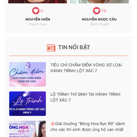
0
78
NGUYỄN HIỀN
NGUYỄN NGỌC CẦU
Thanh Hoá
Bình Thuận
TIN NỔI BẬT
TIÊU CHÍ CHẤM ĐIỂM VÒNG SƠ LOẠI
HÀNH TRÌNH LỘT XÁC 7
LỘ TRÌNH THÍ SINH TẠI HÀNH TRÌNH
LỘT XÁC 7
Giải thưởng “Bông Hoa Rực Rỡ” dành
cho các thí sinh được ủng hộ cao nhất