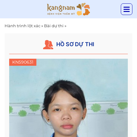
Hành trình lột xác
»
Bài dự thi
»
HỒ SƠ DỰ THI
KN590631