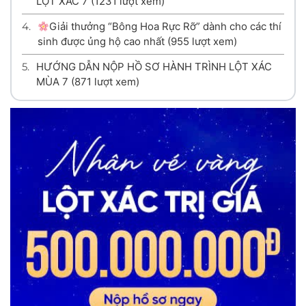
LỘT XÁC 7
(1231 lượt xem)
4.
Giải thưởng “Bông Hoa Rực Rỡ” dành cho các thí
sinh được ủng hộ cao nhất
(955 lượt xem)
5.
HƯỚNG DẪN NỘP HỒ SƠ HÀNH TRÌNH LỘT XÁC
MÙA 7
(871 lượt xem)