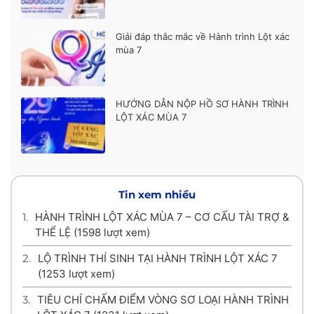
Giải đáp thắc mắc về Hành trình Lột xác
mùa 7
HƯỚNG DẪN NỘP HỒ SƠ HÀNH TRÌNH
LỘT XÁC MÙA 7
Tin xem nhiều
1.
HÀNH TRÌNH LỘT XÁC MÙA 7 – CƠ CẤU TÀI TRỢ &
THỂ LỆ
(1598 lượt xem)
2.
LỘ TRÌNH THÍ SINH TẠI HÀNH TRÌNH LỘT XÁC 7
(1253 lượt xem)
3.
TIÊU CHÍ CHẤM ĐIỂM VÒNG SƠ LOẠI HÀNH TRÌNH