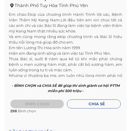
Thành Phố Tuy Hòa Tỉnh Phú Yên
Em chào Ekip của chương trình Hành Trình lột xác, Bệnh
Viện Thẩm Mỹ Kang Nam.Lời đầu tiên em xin chúc tất cả
các anh chị và các Bác Sĩ đang làm việc tại bệnh viện thẩm
mỹ Kang Nam thật nhiều sức khỏe.
Và em cũng mong rằng ekip chương trình và Bác Sĩ hiểu
thấu nỗi lòng mà giúp đỡ cho em.
Em tên Lương Thị Hòa sinh năm 1999
Hiện em đang sinh sống và làm việc tại Tỉnh Phú Yên.
Thưa Bác sĩ, suốt 8 năm qua kể từ khi mắc phải chứng
bệnh u men xương hàm mặt, phải cắt bỏ xương hàm, em
luôn sống trong tự ti và mặc cảm.
Nhưng vì thương ba mẹ, em luôn nhủ lòng mình phải nổ
lực và cố gắng học tập thật tốt, để sau này thành công phụ
- BÌNH CHỌN và CHIA SẺ để giúp thí sinh giành cơ hội PTTM
giúp ba mẹ phần nào đỡ cực hơn, mỗi ngày e đến trường
miễn phí 500 triệu -
em luôn tự ti và mặc cảm, bị bạn bè chọc ghẹo, có đôi lần vì
tủi lòng nên em khóc rất nhiều.Nhưng em luôn phải kiên
cường mà vượt qua.
BÌNH CHỌN
CHIA SẺ
Năm 2013 mẹ em không may bị tai nạn giao thông bị chấn
298
Bình chọn
thương sọ não, bị liệt nữa người và không lao được
nữa.Gánh nặng nè lên vai ba em, một mình ba làm vất vả
nuôi 3 anh em ăn học, tiền học phí của mấy anh em còn