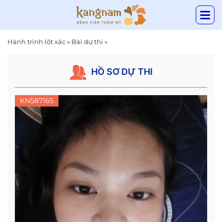
Hành trình lột xác
»
Bài dự thi
»
HỒ SƠ DỰ THI
KN587165