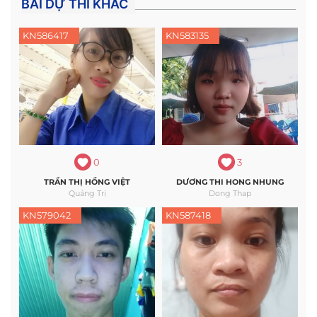
BÀI DỰ THI KHÁC
KN586417
KN583135
0
3
TRẦN THỊ HỒNG VIỆT
DƯƠNG THI HONG NHUNG
Quảng Trị
Dong Thap
KN579042
KN587418