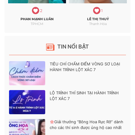
2
1
PHAN MẠNH LUÂN
LÊ THỊ THUỶ
TPHCM
Thanh Hóa
TIN NỔI BẬT
TIÊU CHÍ CHẤM ĐIỂM VÒNG SƠ LOẠI
HÀNH TRÌNH LỘT XÁC 7
LỘ TRÌNH THÍ SINH TẠI HÀNH TRÌNH
LỘT XÁC 7
Giải thưởng “Bông Hoa Rực Rỡ” dành
cho các thí sinh được ủng hộ cao nhất