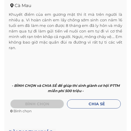
Cà Mau
Khuyết điểm của em gương mặt thì ít mà trên người là
nhiều ạ. Vì hoàn cảnh em lấy chồng sớm sinh con năm 16
tuổi em đã làm mẹ con được 8 tháng em đã ly hôn và mấy
năm qua tự đi làm gửi tiền về nuôi con em tự đi vì cơ thể
mình vết rạn trên khắp cả người. Ngực, mông chảy xệ…. Em
không bao giờ mặc quần đùi ra đường vì rất tự ti các vết
rạn.
- BÌNH CHỌN và CHIA SẺ để giúp thí sinh giành cơ hội PTTM
miễn phí 500 triệu -
BÌNH CHỌN
CHIA SẺ
0
Bình chọn