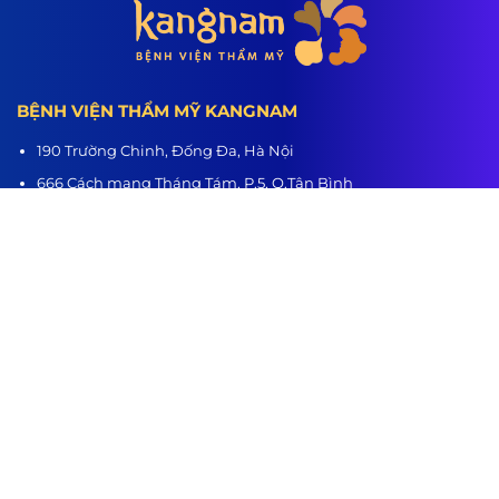
BỆNH VIỆN THẨM MỸ KANGNAM
190 Trường Chinh, Đống Đa, Hà Nội
666 Cách mạng Tháng Tám, P.5, Q.Tân Bình
218 Nguyễn Trãi, P.3, Q.5
Hệ thống chi nhánh:
Hà Nội - TP.HCM - Hải Phòng - Nghệ An - Đà Nẵng - Cần Thơ -
Bình Dương - Thanh Hóa - Buôn Ma Thuột
www.benhvienthammykangnam.vn
0989.139.466
hanhtrinhlotxac.vn
0989.139.466
Hành Trình Lột Xác
Youtube
Tiktok