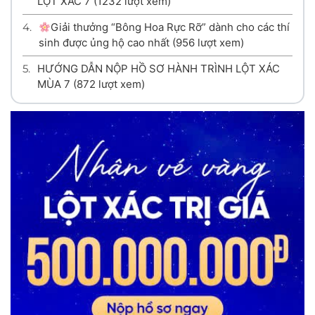
LỘT XÁC 7
(1232 lượt xem)
4.
Giải thưởng “Bông Hoa Rực Rỡ” dành cho các thí
sinh được ủng hộ cao nhất
(956 lượt xem)
5.
HƯỚNG DẪN NỘP HỒ SƠ HÀNH TRÌNH LỘT XÁC
MÙA 7
(872 lượt xem)