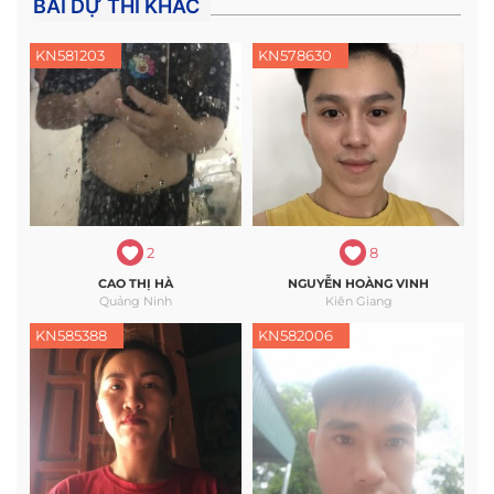
BÀI DỰ THI KHÁC
KN581203
KN578630
2
8
CAO THỊ HÀ
NGUYỄN HOÀNG VINH
Quảng Ninh
Kiên Giang
KN585388
KN582006