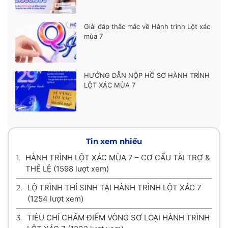
Giải đáp thắc mắc về Hành trình Lột xác
mùa 7
HƯỚNG DẪN NỘP HỒ SƠ HÀNH TRÌNH
LỘT XÁC MÙA 7
Tin xem nhiều
1.
HÀNH TRÌNH LỘT XÁC MÙA 7 – CƠ CẤU TÀI TRỢ &
THỂ LỆ
(1598 lượt xem)
2.
LỘ TRÌNH THÍ SINH TẠI HÀNH TRÌNH LỘT XÁC 7
(1254 lượt xem)
3.
TIÊU CHÍ CHẤM ĐIỂM VÒNG SƠ LOẠI HÀNH TRÌNH