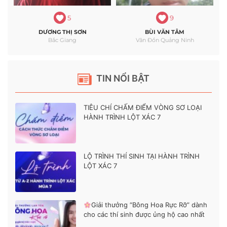
5
9
DƯƠNG THỊ SƠN
BÙI VĂN TÂM
Bắc Giang
Vân Đồn Quảng Ninh
TIN NỔI BẬT
TIÊU CHÍ CHẤM ĐIỂM VÒNG SƠ LOẠI
HÀNH TRÌNH LỘT XÁC 7
LỘ TRÌNH THÍ SINH TẠI HÀNH TRÌNH
LỘT XÁC 7
Giải thưởng “Bông Hoa Rực Rỡ” dành
cho các thí sinh được ủng hộ cao nhất