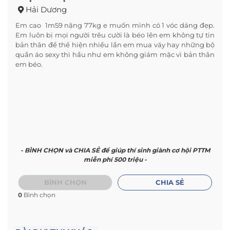
Hải Dương
Em cao 1m59 nặng 77kg e muốn mình có 1 vóc dáng đẹp.
Em luôn bị mọi người trêu cười là béo lên em không tự tin
bản thân để thể hiện nhiều lần em mua váy hay những bộ
quần áo sexy thì hầu như em không giám mặc vì bản thân
em béo.
- BÌNH CHỌN và CHIA SẺ để giúp thí sinh giành cơ hội PTTM
miễn phí 500 triệu -
BÌNH CHỌN
CHIA SẺ
0
Bình chọn