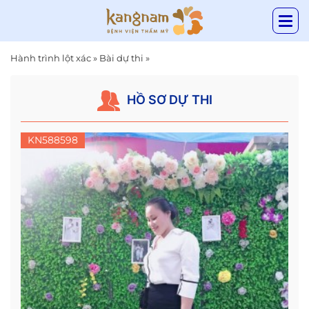
Hành trình lột xác
»
Bài dự thi
»
HỒ SƠ DỰ THI
KN588598