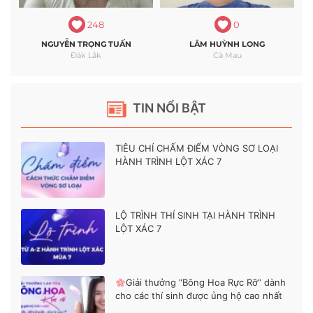
248
0
NGUYỄN TRỌNG TUẤN
LÂM HUỲNH LONG
Đăk Lắk
Cà Mau
TIN NỔI BẬT
TIÊU CHÍ CHẤM ĐIỂM VÒNG SƠ LOẠI
HÀNH TRÌNH LỘT XÁC 7
LỘ TRÌNH THÍ SINH TẠI HÀNH TRÌNH
LỘT XÁC 7
Giải thưởng “Bông Hoa Rực Rỡ” dành
cho các thí sinh được ủng hộ cao nhất