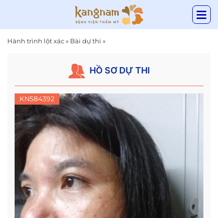
Hành trình lột xác
»
Bài dự thi
»
HỒ SƠ DỰ THI
KN584392