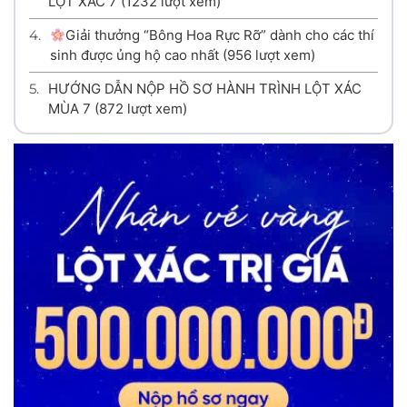
LỘT XÁC 7
(1232 lượt xem)
4.
Giải thưởng “Bông Hoa Rực Rỡ” dành cho các thí
sinh được ủng hộ cao nhất
(956 lượt xem)
5.
HƯỚNG DẪN NỘP HỒ SƠ HÀNH TRÌNH LỘT XÁC
MÙA 7
(872 lượt xem)