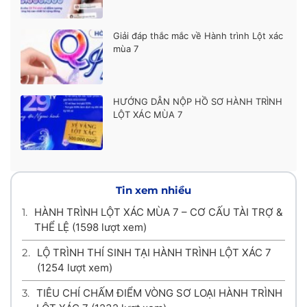
Giải đáp thắc mắc về Hành trình Lột xác
mùa 7
HƯỚNG DẪN NỘP HỒ SƠ HÀNH TRÌNH
LỘT XÁC MÙA 7
Tin xem nhiều
1.
HÀNH TRÌNH LỘT XÁC MÙA 7 – CƠ CẤU TÀI TRỢ &
THỂ LỆ
(1598 lượt xem)
2.
LỘ TRÌNH THÍ SINH TẠI HÀNH TRÌNH LỘT XÁC 7
(1254 lượt xem)
3.
TIÊU CHÍ CHẤM ĐIỂM VÒNG SƠ LOẠI HÀNH TRÌNH