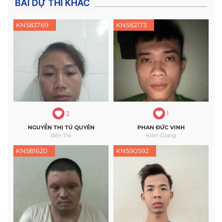
BÀI DỰ THI KHÁC
KN583769
KN582173
2
1
NGUYỄN THỊ TÚ QUYÊN
PHAN ĐỨC VINH
Bến Tre
Kiên Giang
KN581620
KN590592