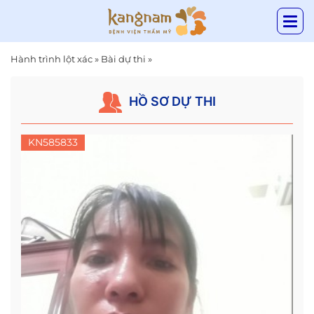
Hành trình lột xác
»
Bài dự thi
»
HỒ SƠ DỰ THI
KN585833