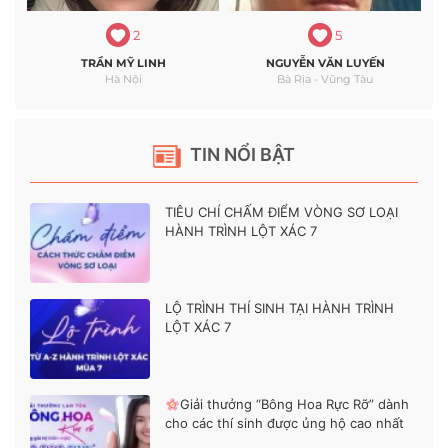
2
5
TRẦN MỸ LINH
NGUYỄN VĂN LUYẾN
Hà Nội
Bà Rịa - Vũng Tàu
TIN NỔI BẬT
TIÊU CHÍ CHẤM ĐIỂM VÒNG SƠ LOẠI
HÀNH TRÌNH LỘT XÁC 7
LỘ TRÌNH THÍ SINH TẠI HÀNH TRÌNH
LỘT XÁC 7
Giải thưởng “Bông Hoa Rực Rỡ” dành
cho các thí sinh được ủng hộ cao nhất