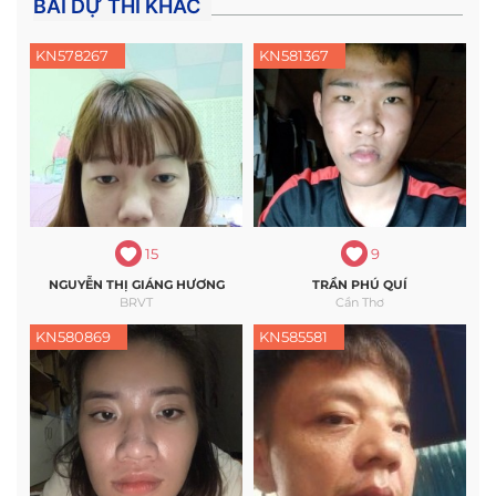
BÀI DỰ THI KHÁC
KN578267
KN581367
15
9
NGUYỄN THỊ GIÁNG HƯƠNG
TRẦN PHÚ QUÍ
BRVT
Cần Thơ
KN580869
KN585581