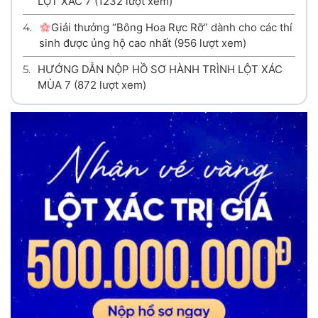
LỘT XÁC 7
(1232 lượt xem)
4.
Giải thưởng “Bông Hoa Rực Rỡ” dành cho các thí
sinh được ủng hộ cao nhất
(956 lượt xem)
5.
HƯỚNG DẪN NỘP HỒ SƠ HÀNH TRÌNH LỘT XÁC
MÙA 7
(872 lượt xem)