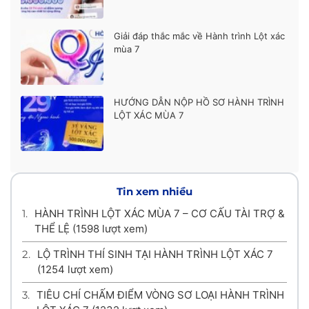
Giải đáp thắc mắc về Hành trình Lột xác
mùa 7
HƯỚNG DẪN NỘP HỒ SƠ HÀNH TRÌNH
LỘT XÁC MÙA 7
Tin xem nhiều
1.
HÀNH TRÌNH LỘT XÁC MÙA 7 – CƠ CẤU TÀI TRỢ &
THỂ LỆ
(1598 lượt xem)
2.
LỘ TRÌNH THÍ SINH TẠI HÀNH TRÌNH LỘT XÁC 7
(1254 lượt xem)
3.
TIÊU CHÍ CHẤM ĐIỂM VÒNG SƠ LOẠI HÀNH TRÌNH