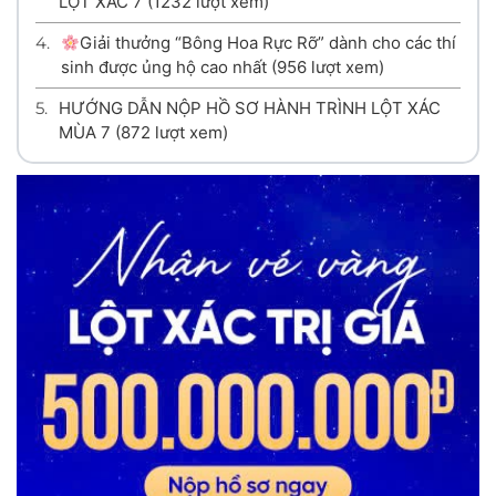
LỘT XÁC 7
(1232 lượt xem)
4.
Giải thưởng “Bông Hoa Rực Rỡ” dành cho các thí
sinh được ủng hộ cao nhất
(956 lượt xem)
5.
HƯỚNG DẪN NỘP HỒ SƠ HÀNH TRÌNH LỘT XÁC
MÙA 7
(872 lượt xem)