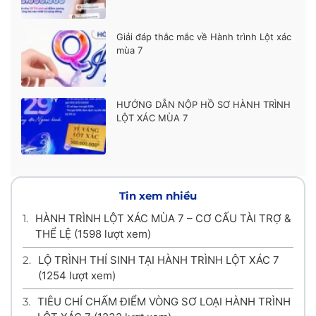
Giải đáp thắc mắc về Hành trình Lột xác
mùa 7
HƯỚNG DẪN NỘP HỒ SƠ HÀNH TRÌNH
LỘT XÁC MÙA 7
Tin xem nhiều
1.
HÀNH TRÌNH LỘT XÁC MÙA 7 – CƠ CẤU TÀI TRỢ &
THỂ LỆ
(1598 lượt xem)
2.
LỘ TRÌNH THÍ SINH TẠI HÀNH TRÌNH LỘT XÁC 7
(1254 lượt xem)
3.
TIÊU CHÍ CHẤM ĐIỂM VÒNG SƠ LOẠI HÀNH TRÌNH