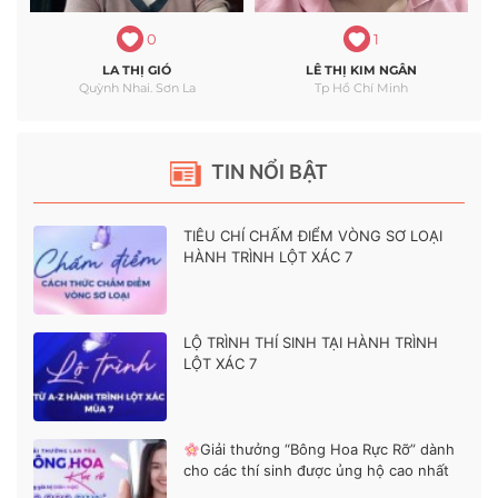
0
1
LA THỊ GIÓ
LÊ THỊ KIM NGÂN
Quỳnh Nhai. Sơn La
Tp Hồ Chí Minh
TIN NỔI BẬT
TIÊU CHÍ CHẤM ĐIỂM VÒNG SƠ LOẠI
HÀNH TRÌNH LỘT XÁC 7
LỘ TRÌNH THÍ SINH TẠI HÀNH TRÌNH
LỘT XÁC 7
Giải thưởng “Bông Hoa Rực Rỡ” dành
cho các thí sinh được ủng hộ cao nhất