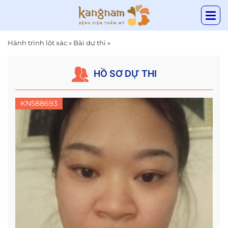
Hành trình lột xác
»
Bài dự thi
»
HỒ SƠ DỰ THI
KN588693