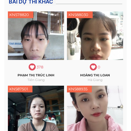
BÀI DỰ THI KHÁC
KN578820
KN588030
378
0
PHẠM THỊ TRÚC LINH
HOÀNG THỊ LOAN
Tiền Giang
Hà Giang
KN587501
KN588935