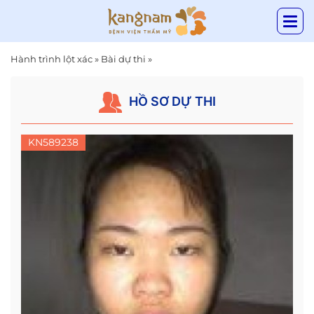
Hành trình lột xác
»
Bài dự thi
»
HỒ SƠ DỰ THI
KN589238