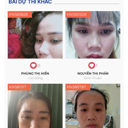
BÀI DỰ THI KHÁC
KN583828
KN590508
0
1
PHÙNG THỊ HIỀN
NGUYỄN THỊ PHẤN
Cao Bằng
Bình Thuận
KN581517
KN589787