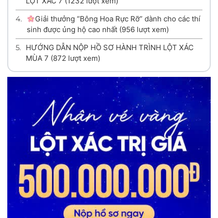
LỘT XÁC 7
(1232 lượt xem)
4.
Giải thưởng “Bông Hoa Rực Rỡ” dành cho các thí
sinh được ủng hộ cao nhất
(956 lượt xem)
5.
HƯỚNG DẪN NỘP HỒ SƠ HÀNH TRÌNH LỘT XÁC
MÙA 7
(872 lượt xem)