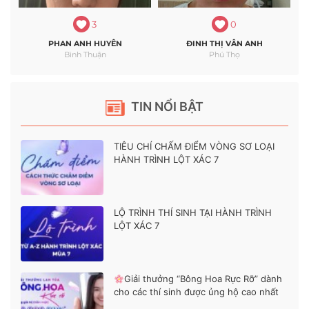
3
0
PHAN ANH HUYÊN
ĐINH THỊ VÂN ANH
Bình Thuận
Phú Thọ
TIN NỔI BẬT
TIÊU CHÍ CHẤM ĐIỂM VÒNG SƠ LOẠI
HÀNH TRÌNH LỘT XÁC 7
LỘ TRÌNH THÍ SINH TẠI HÀNH TRÌNH
LỘT XÁC 7
Giải thưởng “Bông Hoa Rực Rỡ” dành
cho các thí sinh được ủng hộ cao nhất