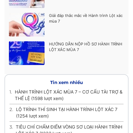
Giải đáp thắc mắc về Hành trình Lột xác
mùa 7
HƯỚNG DẪN NỘP HỒ SƠ HÀNH TRÌNH
LỘT XÁC MÙA 7
Tin xem nhiều
1.
HÀNH TRÌNH LỘT XÁC MÙA 7 – CƠ CẤU TÀI TRỢ &
THỂ LỆ
(1598 lượt xem)
2.
LỘ TRÌNH THÍ SINH TẠI HÀNH TRÌNH LỘT XÁC 7
(1254 lượt xem)
3.
TIÊU CHÍ CHẤM ĐIỂM VÒNG SƠ LOẠI HÀNH TRÌNH