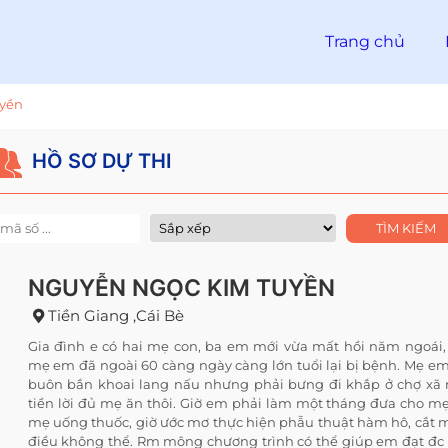
Trang chủ
yền
HỒ SƠ DỰ THI
NGUYỄN NGỌC KIM TUYỀN
Tiền Giang ,cái Bè
Gia đình e có hai mẹ con, ba em mới vừa mất hồi năm ngoái,
mẹ em đã ngoài 60 càng ngày càng lớn tuổi lại bị bệnh. Mẹ em
buôn bắn khoai lang nấu nhưng phải bưng đi khắp ở chợ xã
tiền lời đủ mẹ ăn thôi. Giờ em phải làm một tháng đưa cho m
mẹ uống thuốc, giờ ước mơ thực hiện phẫu thuật hàm hô, cắt m
điều không thể. Rm mông chương trình có thể giúp em đạt đc