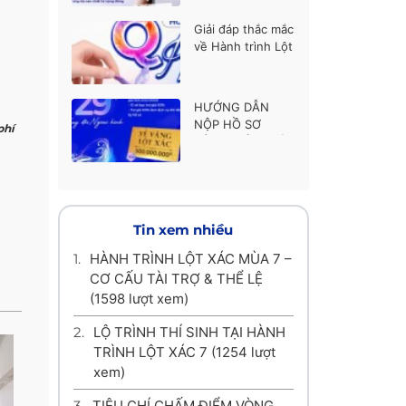
thí sinh được ủng
hộ cao nhất
Giải đáp thắc mắc
về Hành trình Lột
xác mùa 7
HƯỚNG DẪN
NỘP HỒ SƠ
phí
HÀNH TRÌNH LỘT
XÁC MÙA 7
Tin xem nhiều
1.
HÀNH TRÌNH LỘT XÁC MÙA 7 –
CƠ CẤU TÀI TRỢ & THỂ LỆ
(1598 lượt xem)
2.
LỘ TRÌNH THÍ SINH TẠI HÀNH
TRÌNH LỘT XÁC 7
(1254 lượt
xem)
3.
TIÊU CHÍ CHẤM ĐIỂM VÒNG