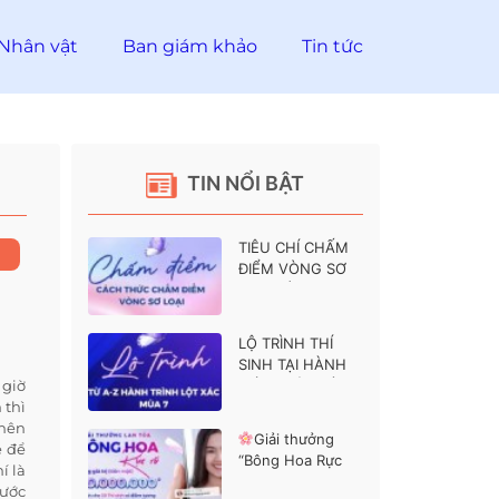
Nhân vật
Ban giám khảo
Tin tức
TIN NỔI BẬT
TIÊU CHÍ CHẤM
ĐIỂM VÒNG SƠ
LOẠI HÀNH
TRÌNH LỘT XÁC 7
LỘ TRÌNH THÍ
SINH TẠI HÀNH
 giờ
TRÌNH LỘT XÁC 7
 thì
 nên
Giải thưởng
ẹ để
“Bông Hoa Rực
í là
Rỡ” dành cho các
 ước