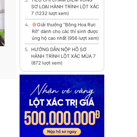
SƠ LOẠI HÀNH TRÌNH LỘT XÁC
7
(1232 lượt xem)
4.
Giải thưởng “Bông Hoa Rực
Rỡ” dành cho các thí sinh được
ủng hộ cao nhất
(956 lượt xem)
5.
HƯỚNG DẪN NỘP HỒ SƠ
HÀNH TRÌNH LỘT XÁC MÙA 7
(872 lượt xem)