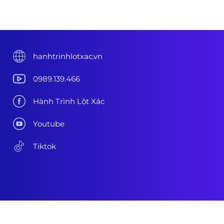
hanhtrinhlotxac.vn
0989.139.466
Hành Trình Lột Xác
Youtube
Tiktok