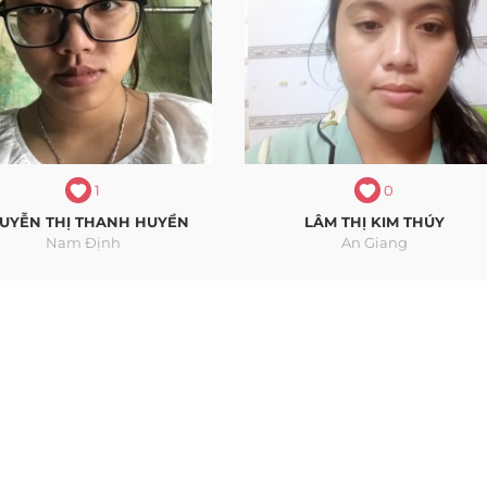
1
0
UYỄN THỊ THANH HUYỀN
LÂM THỊ KIM THÚY
Nam Định
An Giang