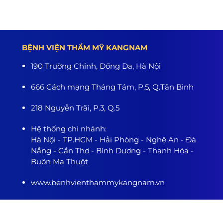
BỆNH VIỆN THẨM MỸ KANGNAM
190 Trường Chinh, Đống Đa, Hà Nội
666 Cách mạng Tháng Tám, P.5, Q.Tân Bình
218 Nguyễn Trãi, P.3, Q.5
Hệ thống chi nhánh:
Hà Nội - TP.HCM - Hải Phòng - Nghệ An - Đà
Nẵng - Cần Thơ - Bình Dương - Thanh Hóa -
Buôn Ma Thuột
www.benhvienthammykangnam.vn
0989.139.466