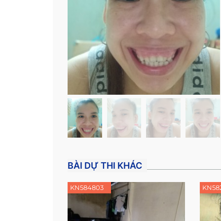
BÀI DỰ THI KHÁC
KN584803
KN58