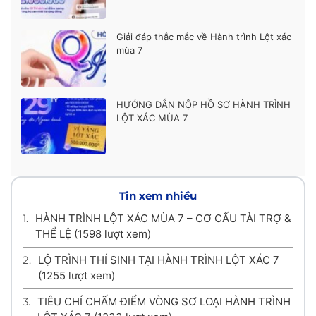
Giải đáp thắc mắc về Hành trình Lột xác
mùa 7
HƯỚNG DẪN NỘP HỒ SƠ HÀNH TRÌNH
LỘT XÁC MÙA 7
Tin xem nhiều
1.
HÀNH TRÌNH LỘT XÁC MÙA 7 – CƠ CẤU TÀI TRỢ &
THỂ LỆ
(1598 lượt xem)
2.
LỘ TRÌNH THÍ SINH TẠI HÀNH TRÌNH LỘT XÁC 7
(1255 lượt xem)
3.
TIÊU CHÍ CHẤM ĐIỂM VÒNG SƠ LOẠI HÀNH TRÌNH