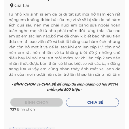
Gia Lai
Từ nhỏ khi sinh ra em đã bị dị tật sứt môi
hở hàm ếch
rất
nặng.em không được bú sữa mẹ vì sẽ sẽ bị sặc do hở hàm
ếch quá sâu nên mẹ phải nuôi em bằng sữa ngoài hoàn
toàn nghe mẹ kể từ nhỏ phải mớm đút từng thìa sữa cho
em sợ em sặc lên não.bố mẹ đã chạy k biết bao nhiêu tiền
đưa em đi bao viện để vá bớt lỗ hổng của hàm ếch nhưng
vẫn còn hở một ít và để lại sẹo.khi em lên cấp 1 vì còn nhỏ
nên em rất hồn nhiên vô tư không biết để ý những chế
diễu hay lời nói như sứt môi móm..Vv khi lên cấp 2 em dần
nhận thức được bản thân có khác biệt so với các bạn đồng
trang lứa vì vậy em cũng nhận thấy ánh mắt xa lánh dè
dặn của mọi người nên dần trở lên khép kín sống nội tâm
không còn vui vẻ cười đùa như hồi nhỏ.Không lâu sau mẹ
- BÌNH CHỌN và CHIA SẺ để giúp thí sinh giành cơ hội PTTM
em mất năm em 13 tuổi bỏ lại hai bố con…em dần như cảm
miễn phí 500 triệu -
thấy tủi thân mặc cảm hơn mất đi một nửa yêu thương
nhà công nợ nần chồng chất một mình bố em gánh vác
đôi vai gầy gần 60 tuổi vẫn phải lo tất thẩy mọi chuyện vẫn
BÌNH CHỌN
CHIA SẺ
lo cho em ăn học tới nơi.em là một ng tự ti mặc cảm xấu hổ
737
Bình chọn
nên đã phải nhét bông vào mũi để mọi người đỡ nhìn
mình một xa lánh mà dị nghị để còn có một vài người bạn
cứ thế cho hết cấp 3.nhà còn 2 bố con cứ nương tựa vào