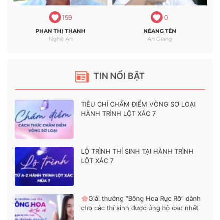
159
0
PHAN THỊ THANH
NÉANG TÊN
Nghệ An
An Giang
TIN NỔI BẬT
TIÊU CHÍ CHẤM ĐIỂM VÒNG SƠ LOẠI
HÀNH TRÌNH LỘT XÁC 7
LỘ TRÌNH THÍ SINH TẠI HÀNH TRÌNH
LỘT XÁC 7
Giải thưởng “Bông Hoa Rực Rỡ” dành
cho các thí sinh được ủng hộ cao nhất