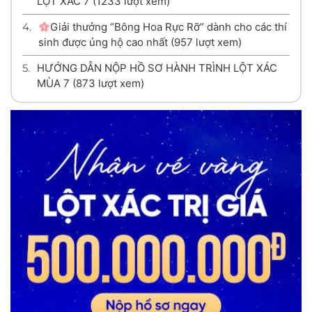
LỘT XÁC 7
(1233 lượt xem)
4.
Giải thưởng “Bông Hoa Rực Rỡ” dành cho các thí
sinh được ủng hộ cao nhất
(957 lượt xem)
5.
HƯỚNG DẪN NỘP HỒ SƠ HÀNH TRÌNH LỘT XÁC
MÙA 7
(873 lượt xem)