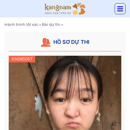
Hành trình lột xác
»
Bài dự thi
»
HỒ SƠ DỰ THI
KN585057