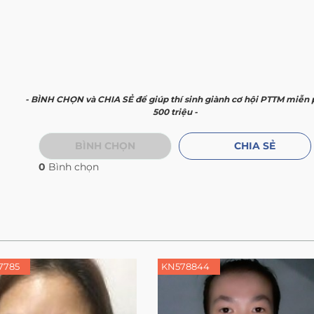
- BÌNH CHỌN và CHIA SẺ để giúp thí sinh giành cơ hội PTTM miễn 
500 triệu -
BÌNH CHỌN
CHIA SẺ
0
Bình chọn
7785
KN578844