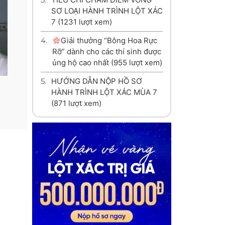
SƠ LOẠI HÀNH TRÌNH LỘT XÁC
7
(1231 lượt xem)
4.
Giải thưởng “Bông Hoa Rực
Rỡ” dành cho các thí sinh được
ủng hộ cao nhất
(955 lượt xem)
5.
HƯỚNG DẪN NỘP HỒ SƠ
HÀNH TRÌNH LỘT XÁC MÙA 7
(871 lượt xem)