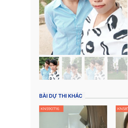
BÀI DỰ THI KHÁC
KN590716
KN58