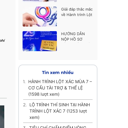
thí sinh được ủng
hộ cao nhất
Giải đáp thắc mắc
về Hành trình Lột
xác mùa 7
HƯỚNG DẪN
NỘP HỒ SƠ
phí
HÀNH TRÌNH LỘT
XÁC MÙA 7
Tin xem nhiều
1.
HÀNH TRÌNH LỘT XÁC MÙA 7 –
CƠ CẤU TÀI TRỢ & THỂ LỆ
(1598 lượt xem)
2.
LỘ TRÌNH THÍ SINH TẠI HÀNH
TRÌNH LỘT XÁC 7
(1253 lượt
xem)
3.
TIÊU CHÍ CHẤM ĐIỂM VÒNG