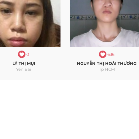
0
636
LÝ THỊ MỤI
NGUYỄN THỊ HOÀI THƯƠNG
Yên Bái
Tp HCM