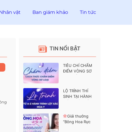
Nhân vật
Ban giám khảo
Tin tức
TIN NỔI BẬT
TIÊU CHÍ CHẤM
ĐIỂM VÒNG SƠ
LOẠI HÀNH
TRÌNH LỘT XÁC 7
LỘ TRÌNH THÍ
SINH TẠI HÀNH
ông
TRÌNH LỘT XÁC 7
Giải thưởng
“Bông Hoa Rực
Rỡ” dành cho các