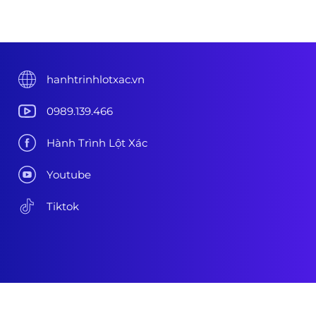
hanhtrinhlotxac.vn
0989.139.466
Hành Trình Lột Xác
Youtube
Tiktok