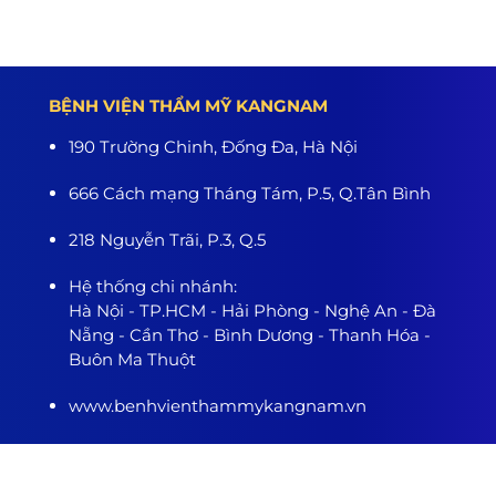
BỆNH VIỆN THẨM MỸ KANGNAM
190 Trường Chinh, Đống Đa, Hà Nội
666 Cách mạng Tháng Tám, P.5, Q.Tân Bình
218 Nguyễn Trãi, P.3, Q.5
Hệ thống chi nhánh:
Hà Nội - TP.HCM - Hải Phòng - Nghệ An - Đà
Nẵng - Cần Thơ - Bình Dương - Thanh Hóa -
Buôn Ma Thuột
www.benhvienthammykangnam.vn
0989.139.466