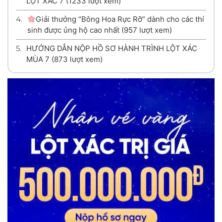
LỘT XÁC 7
(1233 lượt xem)
4.
Giải thưởng “Bông Hoa Rực Rỡ” dành cho các thí
sinh được ủng hộ cao nhất
(957 lượt xem)
5.
HƯỚNG DẪN NỘP HỒ SƠ HÀNH TRÌNH LỘT XÁC
MÙA 7
(873 lượt xem)