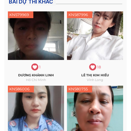
BÀI DỰ THI KHÁC
KN579969
KN587996
1
18
DƯƠNG KHÁNH LINH
LÊ THỊ KIM HIẾU
Hồ Chí Minh
Vĩnh Long
KN586006
KN580755