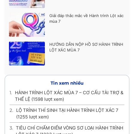
Giải đáp thắc mắc về Hành trình Lột xác
mùa 7
HƯỚNG DẪN NỘP HỒ SƠ HÀNH TRÌNH
LỘT XÁC MÙA 7
Tin xem nhiều
1.
HÀNH TRÌNH LỘT XÁC MÙA 7 – CƠ CẤU TÀI TRỢ &
THỂ LỆ
(1598 lượt xem)
2.
LỘ TRÌNH THÍ SINH TẠI HÀNH TRÌNH LỘT XÁC 7
(1255 lượt xem)
3.
TIÊU CHÍ CHẤM ĐIỂM VÒNG SƠ LOẠI HÀNH TRÌNH