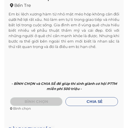
Bến Tre
Em bị lệch xương hàm từ nhỏ mặt méo hóp không cân đối
cười hở lợi
rất xấu. Nó làm em tự ti trong giao tiếp và nhìều
bất lợi trong cuộc sống. Gia đình em ở vùng quê chưa hiểu
biết nhiều về phẫu thuật thẩm mỹ và cái đẹp. Đối với
những người ở quê chỉ cần mạnh khỏe là được. Nhưng khi
bước ra thế giới bên ngoài thì em mới biết là nhan sắc là
thứ rất quan trọng và đó là điều em bị hạn chế.
- BÌNH CHỌN và CHIA SẺ để giúp thí sinh giành cơ hội PTTM
miễn phí 500 triệu -
BÌNH CHỌN
CHIA SẺ
0
Bình chọn