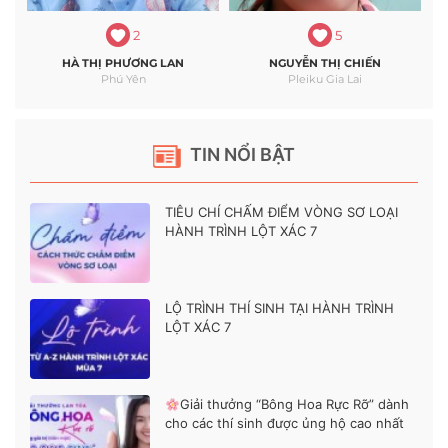
2
5
HÀ THỊ PHƯƠNG LAN
NGUYỄN THỊ CHIẾN
Phú Yên
Pleiku Gia Lai
TIN NỔI BẬT
TIÊU CHÍ CHẤM ĐIỂM VÒNG SƠ LOẠI
HÀNH TRÌNH LỘT XÁC 7
LỘ TRÌNH THÍ SINH TẠI HÀNH TRÌNH
LỘT XÁC 7
Giải thưởng “Bông Hoa Rực Rỡ” dành
cho các thí sinh được ủng hộ cao nhất