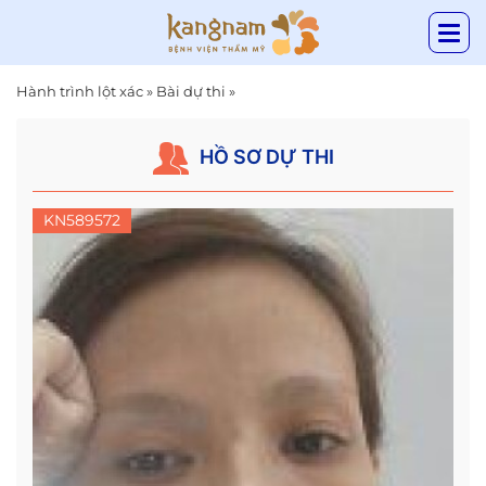
Hành trình lột xác
»
Bài dự thi
»
HỒ SƠ DỰ THI
KN589572