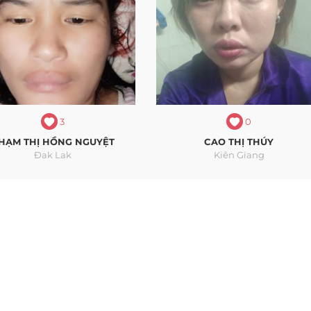
3
0
HẠM THỊ HỒNG NGUYỆT
CAO THỊ THÚY
Đak Lak
Kiên Giang