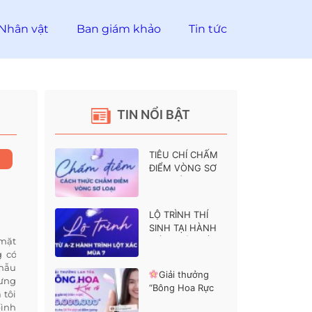
Nhân vật
Ban giám khảo
Tin tức
TIN NỔI BẬT
TIÊU CHÍ CHẤM
ĐIỂM VÒNG SƠ
LOẠI HÀNH
TRÌNH LỘT XÁC 7
LỘ TRÌNH THÍ
SINH TẠI HÀNH
 mặt
TRÌNH LỘT XÁC 7
g có
phẫu
Giải thưởng
hưng
“Bông Hoa Rực
 tôi
Rỡ” dành cho các
bình