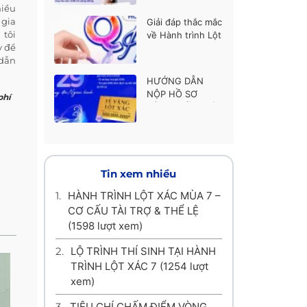
thí sinh được ủng
hiều
hộ cao nhất
 gia
Giải đáp thắc mắc
 tôi
về Hành trình Lột
y để
xác mùa 7
 dẫn
HƯỚNG DẪN
NỘP HỒ SƠ
phí
HÀNH TRÌNH LỘT
XÁC MÙA 7
Tin xem nhiều
1.
HÀNH TRÌNH LỘT XÁC MÙA 7 –
CƠ CẤU TÀI TRỢ & THỂ LỆ
(1598 lượt xem)
2.
LỘ TRÌNH THÍ SINH TẠI HÀNH
TRÌNH LỘT XÁC 7
(1254 lượt
xem)
3.
TIÊU CHÍ CHẤM ĐIỂM VÒNG