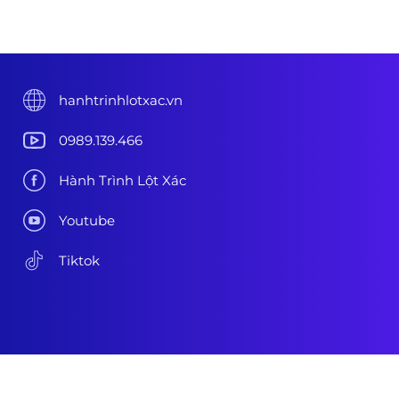
hanhtrinhlotxac.vn
0989.139.466
Hành Trình Lột Xác
Youtube
Tiktok