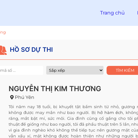
Trang chủ
ơng
HỒ SƠ DỰ THI
NGUYỄN THỊ KIM THƯƠNG
Phú Yên
Tôi năm nay 18 tuổi, bị khuyết tật bẩm sinh từ nhỏ, gương
không được may mắn như bao người. Bị
hở hàm ếch
, khôn
răng, mắt bật mí, sức môi. Gia đình cũng cố gắng cho tôi 
thuật để giống như bao người, tôi đã phẩu thuật trên 5 lần, n
vì gia đình nghèo khó không thể tiếp tục nên gương mặt của
vẫn xấu xí, mặt không được hoàn thiện như những người 