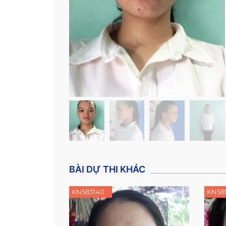
BÀI DỰ THI KHÁC
KN583140
KN58