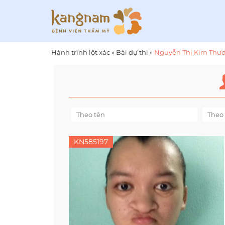
Hành trình lột xác
»
Bài dự thi
»
Nguyễn Thị Kim Thư
KN585197