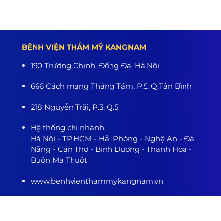
BỆNH VIỆN THẨM MỸ KANGNAM
190 Trường Chinh, Đống Đa, Hà Nội
666 Cách mạng Tháng Tám, P.5, Q.Tân Bình
218 Nguyễn Trãi, P.3, Q.5
Hệ thống chi nhánh:
Hà Nội - TP.HCM - Hải Phòng - Nghệ An - Đà
Nẵng - Cần Thơ - Bình Dương - Thanh Hóa -
Buôn Ma Thuột
www.benhvienthammykangnam.vn
0989.139.466