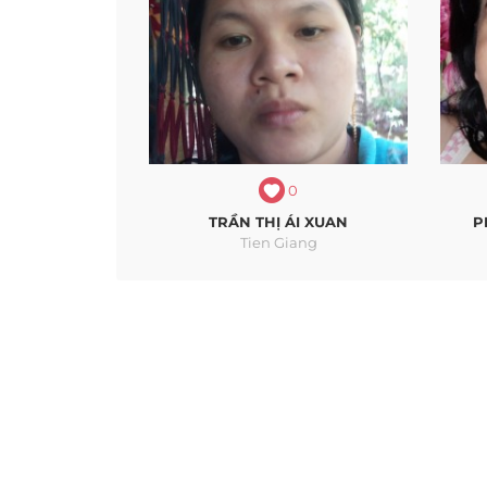
0
TRẦN THỊ ÁI XUAN
P
Tien Giang