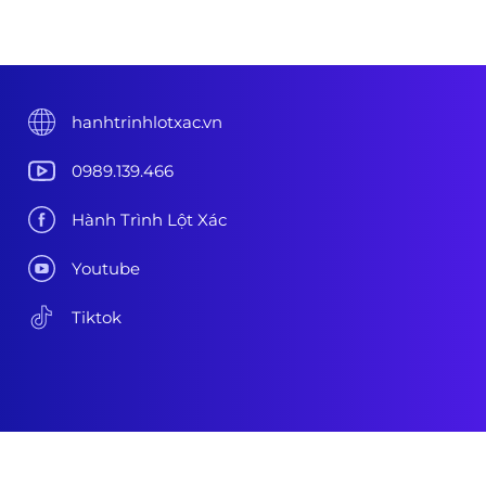
hanhtrinhlotxac.vn
0989.139.466
Hành Trình Lột Xác
Youtube
Tiktok