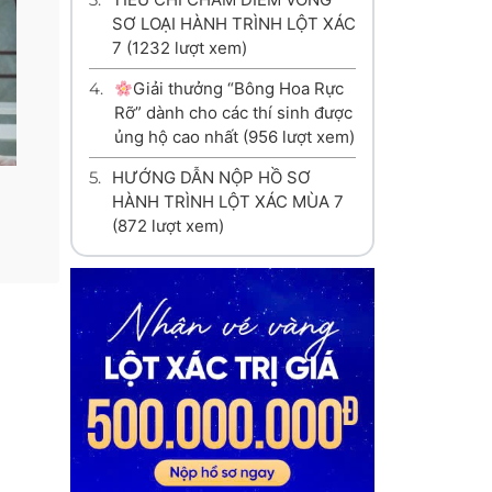
SƠ LOẠI HÀNH TRÌNH LỘT XÁC
7
(1232 lượt xem)
4.
Giải thưởng “Bông Hoa Rực
Rỡ” dành cho các thí sinh được
ủng hộ cao nhất
(956 lượt xem)
5.
HƯỚNG DẪN NỘP HỒ SƠ
HÀNH TRÌNH LỘT XÁC MÙA 7
(872 lượt xem)