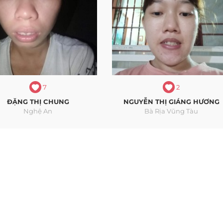
7
2
ĐẶNG THỊ CHUNG
NGUYỄN THỊ GIÁNG HƯƠNG
Nghệ An
Bà Rịa Vũng Tàu