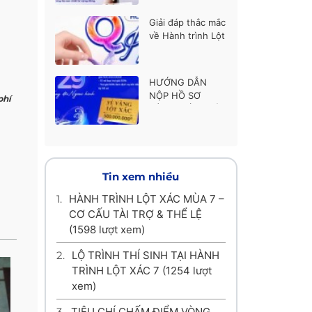
thí sinh được ủng
hộ cao nhất
Giải đáp thắc mắc
về Hành trình Lột
xác mùa 7
HƯỚNG DẪN
NỘP HỒ SƠ
phí
HÀNH TRÌNH LỘT
XÁC MÙA 7
Tin xem nhiều
1.
HÀNH TRÌNH LỘT XÁC MÙA 7 –
CƠ CẤU TÀI TRỢ & THỂ LỆ
(1598 lượt xem)
2.
LỘ TRÌNH THÍ SINH TẠI HÀNH
TRÌNH LỘT XÁC 7
(1254 lượt
xem)
3.
TIÊU CHÍ CHẤM ĐIỂM VÒNG