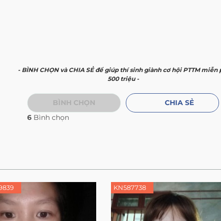
- BÌNH CHỌN và CHIA SẺ để giúp thí sinh giành cơ hội PTTM miễn 
500 triệu -
BÌNH CHỌN
CHIA SẺ
6
Bình chọn
9839
KN587738