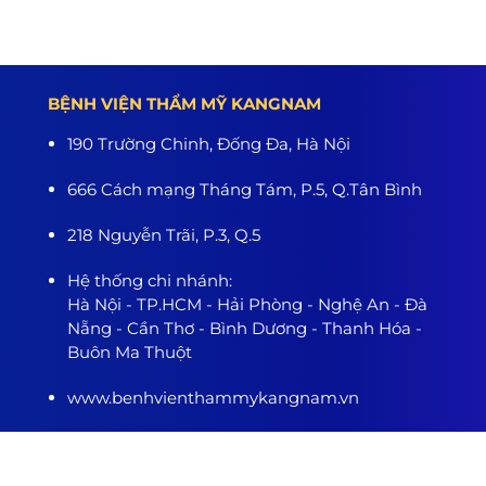
BỆNH VIỆN THẨM MỸ KANGNAM
190 Trường Chinh, Đống Đa, Hà Nội
666 Cách mạng Tháng Tám, P.5, Q.Tân Bình
218 Nguyễn Trãi, P.3, Q.5
Hệ thống chi nhánh:
Hà Nội - TP.HCM - Hải Phòng - Nghệ An - Đà
Nẵng - Cần Thơ - Bình Dương - Thanh Hóa -
Buôn Ma Thuột
www.benhvienthammykangnam.vn
0989.139.466