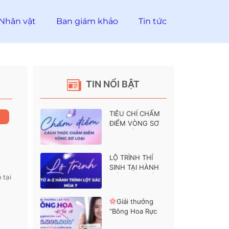
Nhân vật
Ban giám khảo
Tin tức
TIN NỔI BẬT
TIÊU CHÍ CHẤM
ĐIỂM VÒNG SƠ
LOẠI HÀNH
TRÌNH LỘT XÁC 7
LỘ TRÌNH THÍ
SINH TẠI HÀNH
 tại
TRÌNH LỘT XÁC 7
Giải thưởng
“Bông Hoa Rực
Rỡ” dành cho các