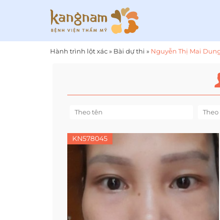
Hành trình lột xác
»
Bài dự thi
»
Nguyễn Thị Mai Dun
KN578045