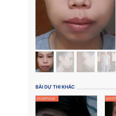
BÀI DỰ THI KHÁC
KN587048
KN57