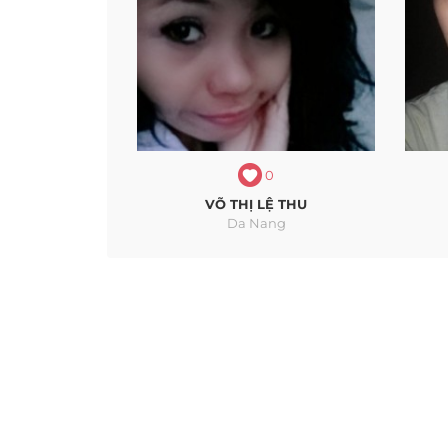
0
VÕ THỊ LỆ THU
Da Nang