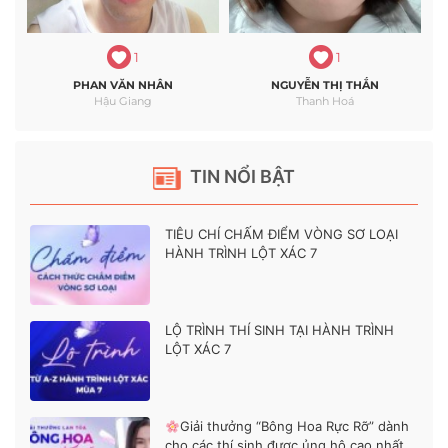
1
1
PHAN VĂN NHÂN
NGUYỄN THỊ THẮN
Hậu Giang
Thanh Hoá
TIN NỔI BẬT
TIÊU CHÍ CHẤM ĐIỂM VÒNG SƠ LOẠI
HÀNH TRÌNH LỘT XÁC 7
LỘ TRÌNH THÍ SINH TẠI HÀNH TRÌNH
LỘT XÁC 7
Giải thưởng “Bông Hoa Rực Rỡ” dành
cho các thí sinh được ủng hộ cao nhất