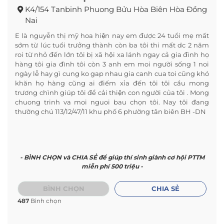
K4/154 Tanbinh Phuong Bửu Hòa Biên Hòa Đồng
Nai
E là nguyễn thị mỹ hoa hiện nay em được 24 tuổi mẹ mất
sớm từ lúc tuổi trưởng thành còn ba tôi thi mất dc 2 năm
roi từ nhỏ đến lớn tôi bị xã hội xa lánh ngay cả gia đình họ
hàng tôi gia đình tôi còn 3 anh em moi người sống 1 noi
ngày lễ hay gì cung ko gap nhau gia canh cua toi cũng khó
khăn họ hàng cũng ai điếm xỉa đến tôi tôi cầu mong
trương chình giúp tôi để cải thiện con người của tôi . Mong
chuong trinh va moi nguoi bau chọn tôi. Nay tôi đang
thường chú 113/12/47/11 khu phố 6 phường tân biên BH -DN
- BÌNH CHỌN và CHIA SẺ để giúp thí sinh giành cơ hội PTTM
miễn phí 500 triệu -
BÌNH CHỌN
CHIA SẺ
487
Bình chọn