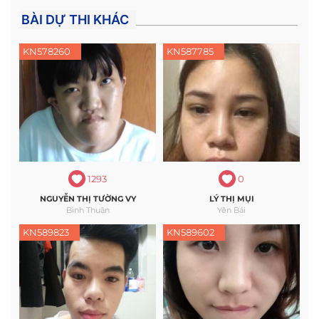
BÀI DỰ THI KHÁC
KN578260
KN587785
1293
0
NGUYỄN THỊ TƯỜNG VY
LÝ THỊ MỤI
Bình Thuận
Yên Bái
KN589823
KN589602