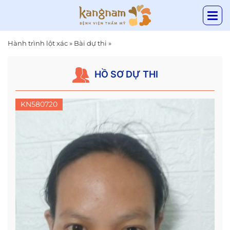
Hành trình lột xác
»
Bài dự thi
»
HỒ SƠ DỰ THI
KN580720