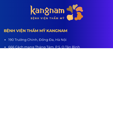
BỆNH VIỆN THẨM MỸ KANGNAM
190 Trường Chinh, Đống Đa, Hà Nội
666 Cách mạng Tháng Tám, P.5, Q.Tân Bình
218 Nguyễn Trãi, P.3, Q.5
Hệ thống chi nhánh:
Hà Nội - TP.HCM - Hải Phòng - Nghệ An - Đà Nẵng - Cần Thơ -
Bình Dương - Thanh Hóa - Buôn Ma Thuột
www.benhvienthammykangnam.vn
0989.139.466
hanhtrinhlotxac.vn
0989.139.466
Hành Trình Lột Xác
Youtube