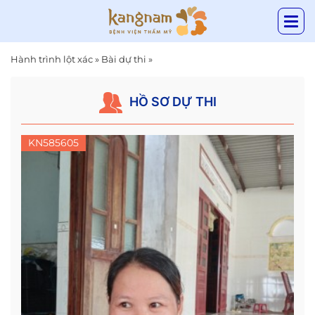
Hành trình lột xác
»
Bài dự thi
»
HỒ SƠ DỰ THI
KN585605