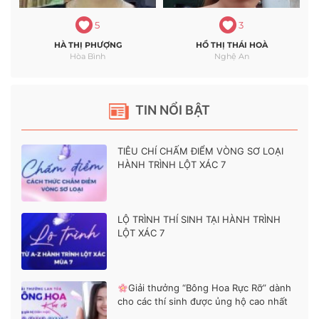
5
3
HÀ THỊ PHƯỢNG
HỒ THỊ THÁI HOÀ
Hòa Bình
Nghệ An
TIN NỔI BẬT
TIÊU CHÍ CHẤM ĐIỂM VÒNG SƠ LOẠI
HÀNH TRÌNH LỘT XÁC 7
LỘ TRÌNH THÍ SINH TẠI HÀNH TRÌNH
LỘT XÁC 7
Giải thưởng “Bông Hoa Rực Rỡ” dành
cho các thí sinh được ủng hộ cao nhất