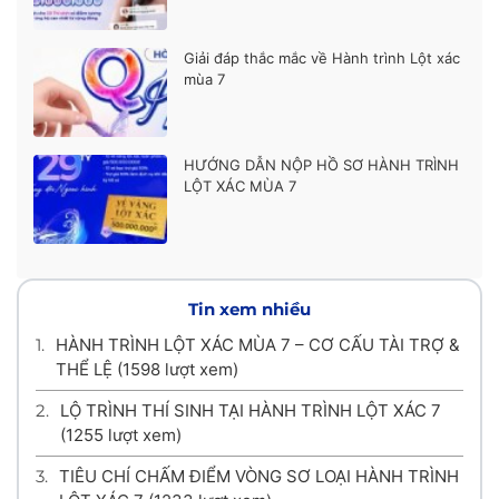
Giải đáp thắc mắc về Hành trình Lột xác
mùa 7
HƯỚNG DẪN NỘP HỒ SƠ HÀNH TRÌNH
LỘT XÁC MÙA 7
Tin xem nhiều
1.
HÀNH TRÌNH LỘT XÁC MÙA 7 – CƠ CẤU TÀI TRỢ &
THỂ LỆ
(1598 lượt xem)
2.
LỘ TRÌNH THÍ SINH TẠI HÀNH TRÌNH LỘT XÁC 7
(1255 lượt xem)
3.
TIÊU CHÍ CHẤM ĐIỂM VÒNG SƠ LOẠI HÀNH TRÌNH