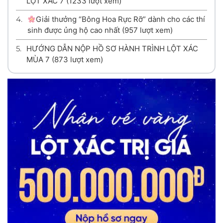
LỘT XÁC 7
(1233 lượt xem)
4.
Giải thưởng “Bông Hoa Rực Rỡ” dành cho các thí
sinh được ủng hộ cao nhất
(957 lượt xem)
5.
HƯỚNG DẪN NỘP HỒ SƠ HÀNH TRÌNH LỘT XÁC
MÙA 7
(873 lượt xem)