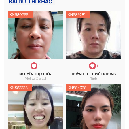
BÀI DỰ THI KHÁC
KN580755
KN589281
5
1
NGUYỄN THỊ CHIẾN
HUỲNH THỊ TUYẾT NHUNG
Pleiku Gia Lai
Tỉnh
KN583338
KN584338