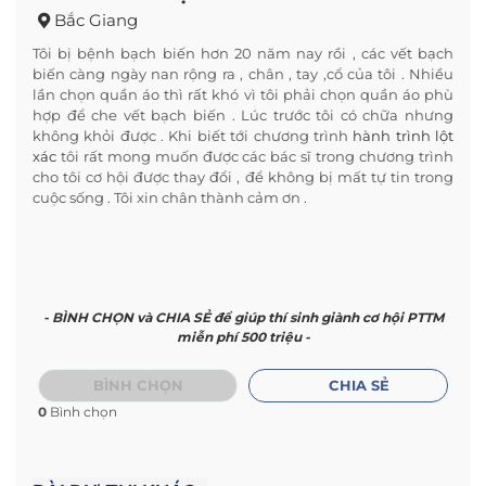
Bắc Giang
Tôi bị bệnh bạch biến hơn 20 năm nay rồi , các vết bạch
biến càng ngày nan rộng ra , chân , tay ,cổ của tôi . Nhiều
lần chọn quần áo thì rất khó vì tôi phải chọn quần áo phù
hợp để che vết bạch biến . Lúc trước tôi có chữa nhưng
không khỏi được . Khi biết tới chương trình
hành trình lột
xác
tôi rất mong muốn được các bác sĩ trong chương trình
cho tôi cơ hội được thay đổi , để không bị mất tự tin trong
cuộc sống . Tôi xin chân thành cảm ơn .
- BÌNH CHỌN và CHIA SẺ để giúp thí sinh giành cơ hội PTTM
miễn phí 500 triệu -
BÌNH CHỌN
CHIA SẺ
0
Bình chọn