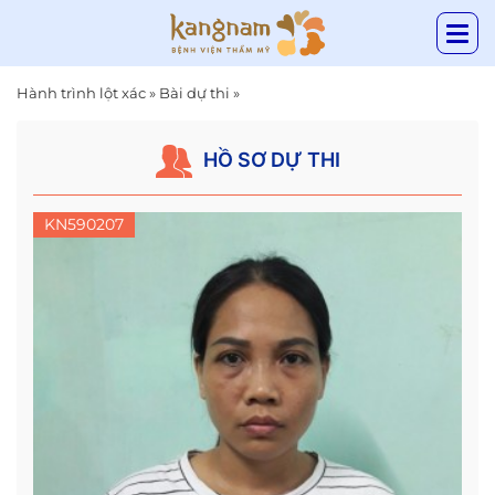
Hành trình lột xác
»
Bài dự thi
»
HỒ SƠ DỰ THI
KN590207