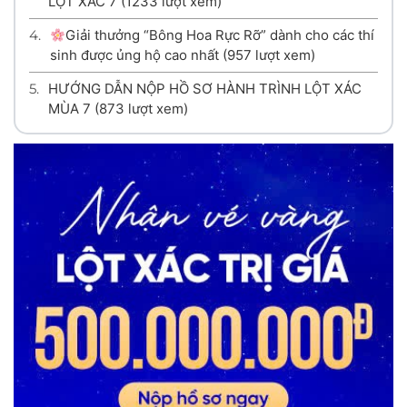
LỘT XÁC 7
(1233 lượt xem)
4.
Giải thưởng “Bông Hoa Rực Rỡ” dành cho các thí
sinh được ủng hộ cao nhất
(957 lượt xem)
5.
HƯỚNG DẪN NỘP HỒ SƠ HÀNH TRÌNH LỘT XÁC
MÙA 7
(873 lượt xem)