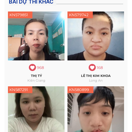
BÀI DỰ THI KHÁC
KN579851
KN579742
968
168
THỊ TÝ
LÊ THỊ KIM KHOA
Kiên Giang
Long An
KN587291
KN580899