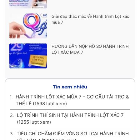
Giải đáp thắc mắc về Hành trình Lột xác
mùa 7
HƯỚNG DẪN NỘP HỒ SƠ HÀNH TRÌNH
LỘT XÁC MÙA 7
Tin xem nhiều
1.
HÀNH TRÌNH LỘT XÁC MÙA 7 – CƠ CẤU TÀI TRỢ &
THỂ LỆ
(1598 lượt xem)
2.
LỘ TRÌNH THÍ SINH TẠI HÀNH TRÌNH LỘT XÁC 7
(1255 lượt xem)
3.
TIÊU CHÍ CHẤM ĐIỂM VÒNG SƠ LOẠI HÀNH TRÌNH