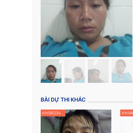
BÀI DỰ THI KHÁC
KN581234
KN58