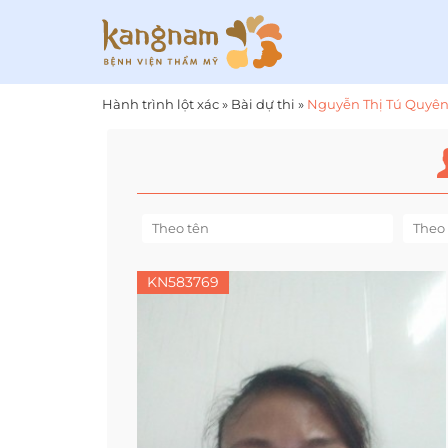
Hành trình lột xác
»
Bài dự thi
»
Nguyễn Thị Tú Quyê
KN583769