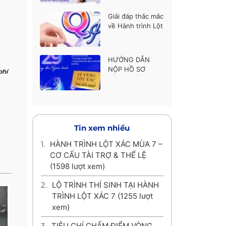
thí sinh được ủng
hộ cao nhất
Giải đáp thắc mắc
về Hành trình Lột
xác mùa 7
HƯỚNG DẪN
NỘP HỒ SƠ
phí
HÀNH TRÌNH LỘT
XÁC MÙA 7
Tin xem nhiều
1.
HÀNH TRÌNH LỘT XÁC MÙA 7 –
CƠ CẤU TÀI TRỢ & THỂ LỆ
(1598 lượt xem)
2.
LỘ TRÌNH THÍ SINH TẠI HÀNH
TRÌNH LỘT XÁC 7
(1255 lượt
xem)
3.
TIÊU CHÍ CHẤM ĐIỂM VÒNG