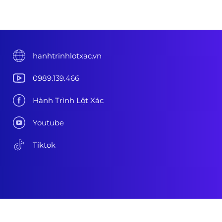
hanhtrinhlotxac.vn
0989.139.466
Hành Trình Lột Xác
Youtube
Tiktok