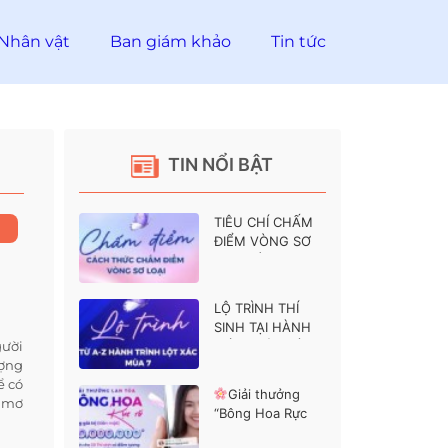
Nhân vật
Ban giám khảo
Tin tức
TIN NỔI BẬT
TIÊU CHÍ CHẤM
ĐIỂM VÒNG SƠ
LOẠI HÀNH
TRÌNH LỘT XÁC 7
LỘ TRÌNH THÍ
SINH TẠI HÀNH
gười
TRÌNH LỘT XÁC 7
ượng
ể có
Giải thưởng
c mơ
“Bông Hoa Rực
Rỡ” dành cho các