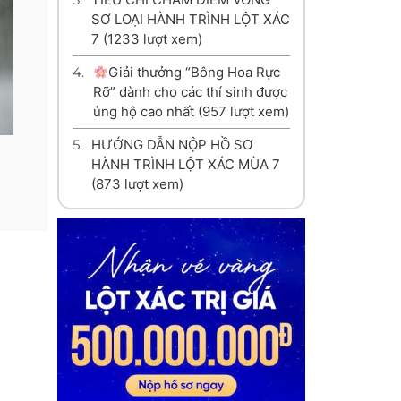
SƠ LOẠI HÀNH TRÌNH LỘT XÁC
7
(1233 lượt xem)
4.
Giải thưởng “Bông Hoa Rực
Rỡ” dành cho các thí sinh được
ủng hộ cao nhất
(957 lượt xem)
5.
HƯỚNG DẪN NỘP HỒ SƠ
HÀNH TRÌNH LỘT XÁC MÙA 7
(873 lượt xem)