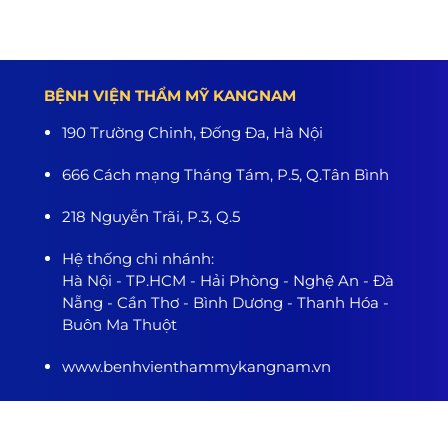
BỆNH VIỆN THẨM MỸ KANGNAM
190 Trường Chinh, Đống Đa, Hà Nội
666 Cách mạng Tháng Tám, P.5, Q.Tân Bình
218 Nguyễn Trãi, P.3, Q.5
Hệ thống chi nhánh:
Hà Nội - TP.HCM - Hải Phòng - Nghệ An - Đà
Nẵng - Cần Thơ - Bình Dương - Thanh Hóa -
Buôn Ma Thuột
www.benhvienthammykangnam.vn
0989.139.466