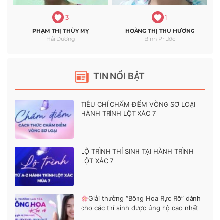
3
1
PHẠM THỊ THÙY MỴ
HOÀNG THỊ THU HƯƠNG
Hải Dương
Bình Phước
TIN NỔI BẬT
TIÊU CHÍ CHẤM ĐIỂM VÒNG SƠ LOẠI
HÀNH TRÌNH LỘT XÁC 7
LỘ TRÌNH THÍ SINH TẠI HÀNH TRÌNH
LỘT XÁC 7
Giải thưởng “Bông Hoa Rực Rỡ” dành
cho các thí sinh được ủng hộ cao nhất