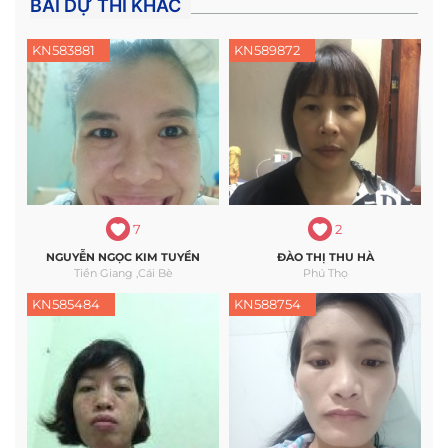
BÀI DỰ THI KHÁC
KN583881
KN589872
7
2
NGUYỄN NGỌC KIM TUYỀN
ĐÀO THỊ THU HÀ
Tiền Giang ,cái Bè
Phú Thọ
KN585484
KN588754