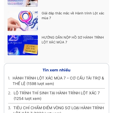
Giải đáp thắc mắc về Hành trình Lột xác
mùa 7
HƯỚNG DẪN NỘP HỒ SƠ HÀNH TRÌNH
LỘT XÁC MÙA 7
Tin xem nhiều
1.
HÀNH TRÌNH LỘT XÁC MÙA 7 – CƠ CẤU TÀI TRỢ &
THỂ LỆ
(1598 lượt xem)
2.
LỘ TRÌNH THÍ SINH TẠI HÀNH TRÌNH LỘT XÁC 7
(1254 lượt xem)
3.
TIÊU CHÍ CHẤM ĐIỂM VÒNG SƠ LOẠI HÀNH TRÌNH