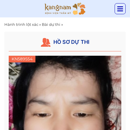
Hành trình lột xác
»
Bài dự thi
»
HỒ SƠ DỰ THI
KN589554