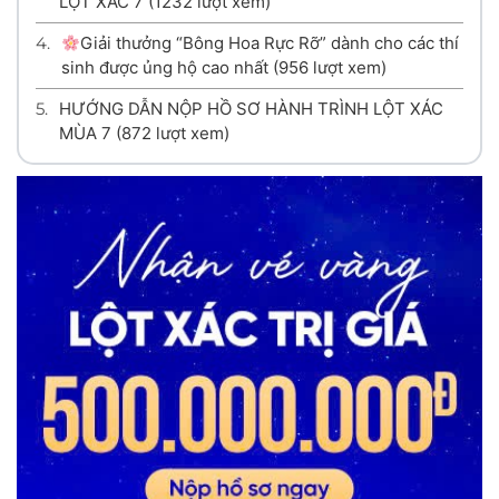
LỘT XÁC 7
(1232 lượt xem)
4.
Giải thưởng “Bông Hoa Rực Rỡ” dành cho các thí
sinh được ủng hộ cao nhất
(956 lượt xem)
5.
HƯỚNG DẪN NỘP HỒ SƠ HÀNH TRÌNH LỘT XÁC
MÙA 7
(872 lượt xem)