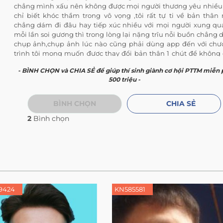
chẳng mình xấu nên không được mọi người thương yêu nhiều
chỉ biết khóc thầm trong vô vọng ,tôi rất tự ti về bản thân
chẳng dám đi đâu hay tiếp xúc nhiều với mọi người xung q
mỗi lần soi gương thì trong lòng lại nặng trĩu nỗi buồn chẳng
chụp ảnh,chụp ảnh lúc nào cũng phải dùng app đến với ch
trình tôi mong muốn được thay đổi bản thân 1 chút để không
phải tự ti như bây giờ nữa ạ
- BÌNH CHỌN và CHIA SẺ để giúp thí sinh giành cơ hội PTTM miễn 
500 triệu -
BÌNH CHỌN
CHIA SẺ
2
Bình chọn
9424
KN585581