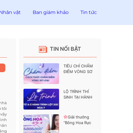
Nhân vật
Ban giám khảo
Tin tức
TIN NỔI BẬT
TIÊU CHÍ CHẤM
ĐIỂM VÒNG SƠ
LOẠI HÀNH
TRÌNH LỘT XÁC 7
LỘ TRÌNH THÍ
SINH TẠI HÀNH
 nhà
TRÌNH LỘT XÁC 7
 tôi
 vậy
Giải thưởng
mình
“Bông Hoa Rực
thân
Rỡ” dành cho các
rằng