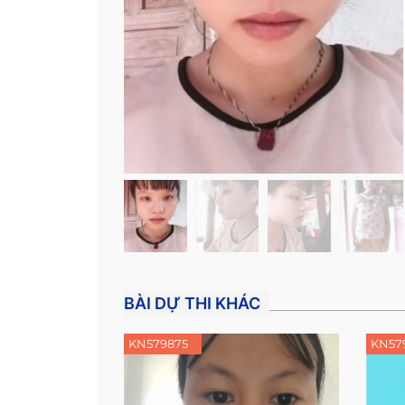
BÀI DỰ THI KHÁC
KN579875
KN57