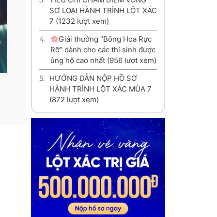
SƠ LOẠI HÀNH TRÌNH LỘT XÁC
7
(1232 lượt xem)
4.
Giải thưởng “Bông Hoa Rực
Rỡ” dành cho các thí sinh được
ủng hộ cao nhất
(956 lượt xem)
5.
HƯỚNG DẪN NỘP HỒ SƠ
HÀNH TRÌNH LỘT XÁC MÙA 7
(872 lượt xem)