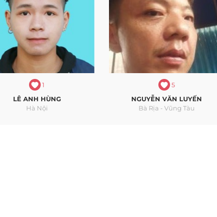
1
5
LÊ ANH HÙNG
NGUYỄN VĂN LUYẾN
Hà Nội
Bà Rịa - Vũng Tàu