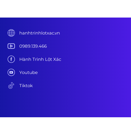
hanhtrinhlotxac.vn
0989.139.466
Hành Trình Lột Xác
Youtube
Tiktok