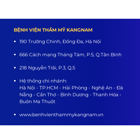
BỆNH VIỆN THẨM MỸ KANGNAM
190 Trường Chinh, Đống Đa, Hà Nội
666 Cách mạng Tháng Tám, P.5, Q.Tân Bình
218 Nguyễn Trãi, P.3, Q.5
Hệ thống chi nhánh:
Hà Nội - TP.HCM - Hải Phòng - Nghệ An - Đà
Nẵng - Cần Thơ - Bình Dương - Thanh Hóa -
Buôn Ma Thuột
www.benhvienthammykangnam.vn
0989.139.466