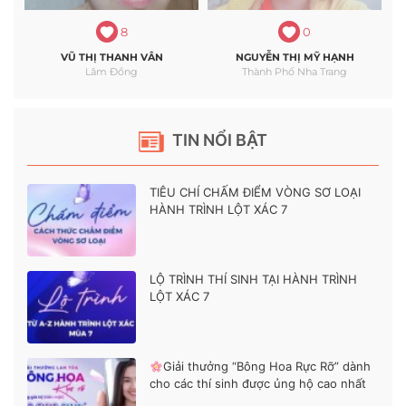
8
0
VŨ THỊ THANH VÂN
NGUYỄN THỊ MỸ HẠNH
Lâm Đồng
Thành Phố Nha Trang
TIN NỔI BẬT
TIÊU CHÍ CHẤM ĐIỂM VÒNG SƠ LOẠI
HÀNH TRÌNH LỘT XÁC 7
LỘ TRÌNH THÍ SINH TẠI HÀNH TRÌNH
LỘT XÁC 7
Giải thưởng “Bông Hoa Rực Rỡ” dành
cho các thí sinh được ủng hộ cao nhất