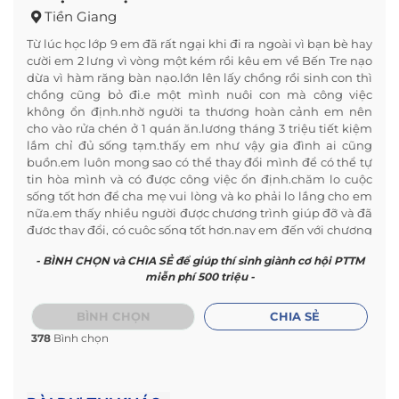
Tiền Giang
Từ lúc học lớp 9 em đã rất ngại khi đi ra ngoài vì bạn bè hay
cười em 2 lưng vì vòng một kém rồi kêu em về Bến Tre nạo
dừa vì hàm răng bàn nạo.lớn lên lấy chồng rồi sinh con thì
chồng cũng bỏ đi.e một mình nuôi con mà công việc
không ổn định.nhờ người ta thương hoàn cảnh em nên
cho vào rửa chén ở 1 quán ăn.lương tháng 3 triệu tiết kiệm
lắm chỉ đủ sống tạm.thấy em như vậy gia đình ai cũng
buồn.em luôn mong sao có thể thay đổi mình để có thể tự
tin hòa mình và có được công việc ổn định.chăm lo cuộc
sống tốt hơn để cha mẹ vui lòng và ko phải lo lắng cho em
nữa.em thấy nhiều người được chương trình giúp đỡ và đã
được thay đổi, có cuộc sống tốt hơn.nay em đến với chương
trình mong muốn mình cũng có thể thay đổi để có thể tự
- BÌNH CHỌN và CHIA SẺ để giúp thí sinh giành cơ hội PTTM
tin vươn mình sống thật tốt và trả hiếu cha mẹ.
miễn phí 500 triệu -
BÌNH CHỌN
CHIA SẺ
378
Bình chọn