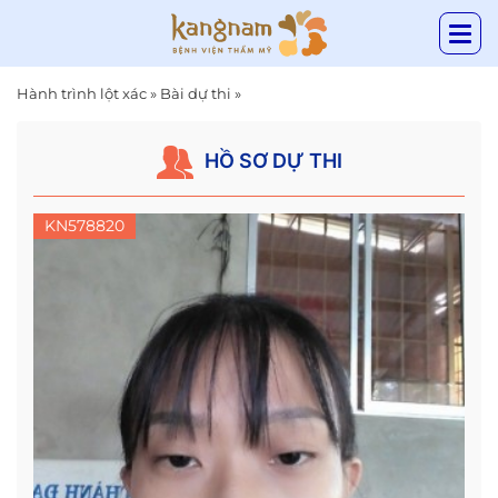
Hành trình lột xác
»
Bài dự thi
»
HỒ SƠ DỰ THI
KN578820