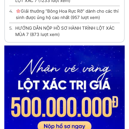
LỘT XÁC 7
(1233 lượt xem)
4.
Giải thưởng “Bông Hoa Rực Rỡ” dành cho các thí
sinh được ủng hộ cao nhất
(957 lượt xem)
5.
HƯỚNG DẪN NỘP HỒ SƠ HÀNH TRÌNH LỘT XÁC
MÙA 7
(873 lượt xem)