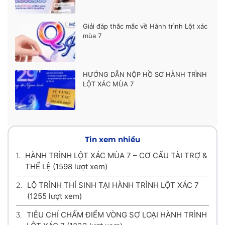
Giải đáp thắc mắc về Hành trình Lột xác
mùa 7
HƯỚNG DẪN NỘP HỒ SƠ HÀNH TRÌNH
LỘT XÁC MÙA 7
Tin xem nhiều
1.
HÀNH TRÌNH LỘT XÁC MÙA 7 – CƠ CẤU TÀI TRỢ &
THỂ LỆ
(1598 lượt xem)
2.
LỘ TRÌNH THÍ SINH TẠI HÀNH TRÌNH LỘT XÁC 7
(1255 lượt xem)
3.
TIÊU CHÍ CHẤM ĐIỂM VÒNG SƠ LOẠI HÀNH TRÌNH