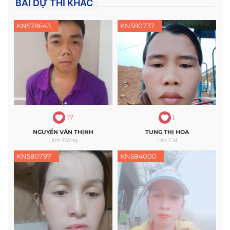
BÀI DỰ THI KHÁC
KN578643
KN580737
17
1
NGUYỄN VĂN THỊNH
TUNG THỊ HOA
Lâm Đồng
Lào Cai
KN580797
KN584000