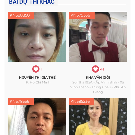
BÀI DỰ THI KHÁC
KN588850
KN579336
1
41
NGUYỄN THỊ GIA THỂ
KHA VĂN GIỎI
TP. Hồ Chí Minh
Số Nhà 195A - Ấp Vĩnh Bình - Xã
Vĩnh Thạnh - Trung Châu - Phú An
Giang
KN578556
KN585236