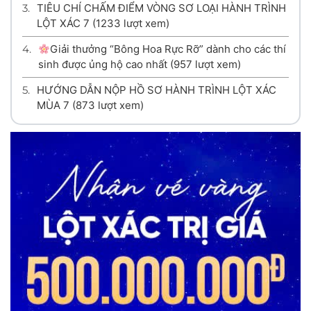
3.
TIÊU CHÍ CHẤM ĐIỂM VÒNG SƠ LOẠI HÀNH TRÌNH
LỘT XÁC 7
(1233 lượt xem)
4.
Giải thưởng “Bông Hoa Rực Rỡ” dành cho các thí
sinh được ủng hộ cao nhất
(957 lượt xem)
5.
HƯỚNG DẪN NỘP HỒ SƠ HÀNH TRÌNH LỘT XÁC
MÙA 7
(873 lượt xem)