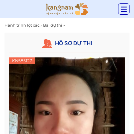
Hành trình lột xác
»
Bài dự thi
»
HỒ SƠ DỰ THI
KN585127