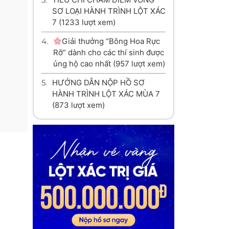
SƠ LOẠI HÀNH TRÌNH LỘT XÁC
7
(1233 lượt xem)
4.
Giải thưởng “Bông Hoa Rực
Rỡ” dành cho các thí sinh được
ủng hộ cao nhất
(957 lượt xem)
5.
HƯỚNG DẪN NỘP HỒ SƠ
HÀNH TRÌNH LỘT XÁC MÙA 7
(873 lượt xem)