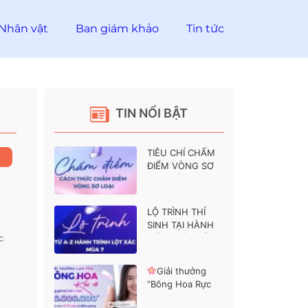
Nhân vật
Ban giám khảo
Tin tức
TIN NỔI BẬT
TIÊU CHÍ CHẤM
ĐIỂM VÒNG SƠ
LOẠI HÀNH
TRÌNH LỘT XÁC 7
LỘ TRÌNH THÍ
SINH TẠI HÀNH
c
TRÌNH LỘT XÁC 7
Giải thưởng
“Bông Hoa Rực
Rỡ” dành cho các