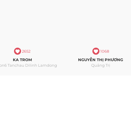
2652
1068
KA TROM
NGUYỄN THỊ PHƯƠNG
on6 Tanchau Dilinh Lamdong
Quảng Trị