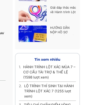
thí sinh được ủng
hộ cao nhất
Giải đáp thắc mắc
về Hành trình Lột
xác mùa 7
HƯỚNG DẪN
NỘP HỒ SƠ
phí
HÀNH TRÌNH LỘT
XÁC MÙA 7
Tin xem nhiều
1.
HÀNH TRÌNH LỘT XÁC MÙA 7 –
CƠ CẤU TÀI TRỢ & THỂ LỆ
(1598 lượt xem)
2.
LỘ TRÌNH THÍ SINH TẠI HÀNH
TRÌNH LỘT XÁC 7
(1255 lượt
xem)
3.
TIÊU CHÍ CHẤM ĐIỂM VÒNG