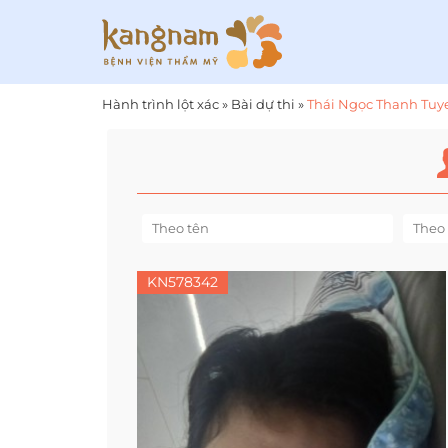
Hành trình lột xác
»
Bài dự thi
»
Thái Ngọc Thanh Tuy
KN578342