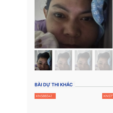
BÀI DỰ THI KHÁC
KN588341
KN57