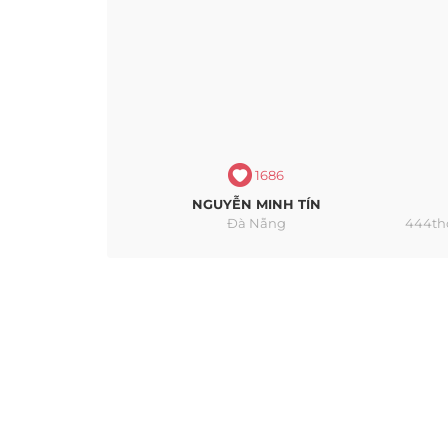
1686
NGUYỄN MINH TÍN
Đà Nẵng
444th