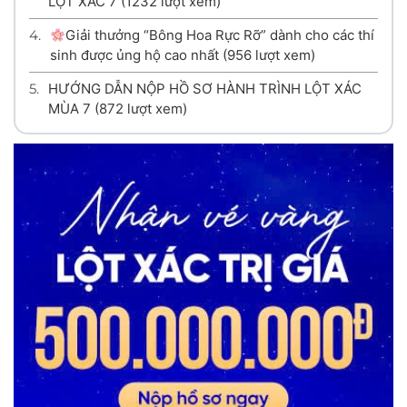
LỘT XÁC 7
(1232 lượt xem)
4.
Giải thưởng “Bông Hoa Rực Rỡ” dành cho các thí
sinh được ủng hộ cao nhất
(956 lượt xem)
5.
HƯỚNG DẪN NỘP HỒ SƠ HÀNH TRÌNH LỘT XÁC
MÙA 7
(872 lượt xem)