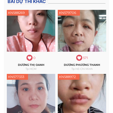
BÀI DỰ THI KHÁC
KN588269
KN579706
0
571
DƯƠNG THỊ OANH
DƯƠNG PHƯƠNG THANH
Tp HCM
Tp Hồ Chí Minh
KN577333
KN588972