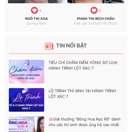
4
0
NGÔ THỊ XOA
PHẠM THỊ BÍCH CHÂU
Quảng Nam
Đăk Lăk Tp Buôn Ma Thuột
TIN NỔI BẬT
TIÊU CHÍ CHẤM ĐIỂM VÒNG SƠ LOẠI
HÀNH TRÌNH LỘT XÁC 7
LỘ TRÌNH THÍ SINH TẠI HÀNH TRÌNH
LỘT XÁC 7
Giải thưởng “Bông Hoa Rực Rỡ” dành
cho các thí sinh được ủng hộ cao nhất