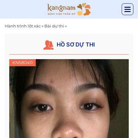
Hành trình lột xác
»
Bài dự thi
»
HỒ SƠ DỰ THI
KN580411