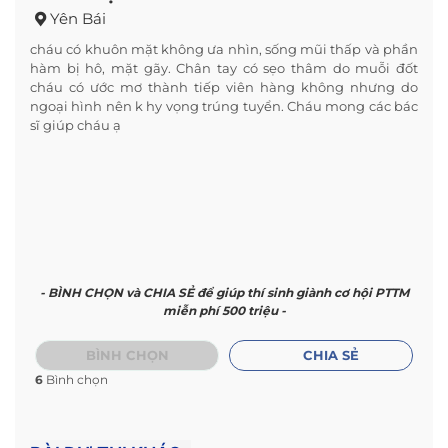
Yên Bái
cháu có khuôn mặt không ưa nhìn, sống mũi thấp và phần
hàm bị hô, mặt gãy. Chân tay có sẹo thâm do muỗi đốt
cháu có ước mơ thành tiếp viên hàng không nhưng do
ngoại hình nên k hy vọng trúng tuyển. Cháu mong các bác
sĩ giúp cháu ạ
- BÌNH CHỌN và CHIA SẺ để giúp thí sinh giành cơ hội PTTM
miễn phí 500 triệu -
BÌNH CHỌN
CHIA SẺ
6
Bình chọn