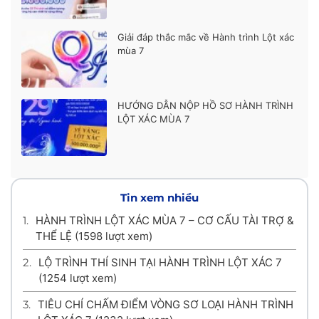
Giải đáp thắc mắc về Hành trình Lột xác
mùa 7
HƯỚNG DẪN NỘP HỒ SƠ HÀNH TRÌNH
LỘT XÁC MÙA 7
Tin xem nhiều
1.
HÀNH TRÌNH LỘT XÁC MÙA 7 – CƠ CẤU TÀI TRỢ &
THỂ LỆ
(1598 lượt xem)
2.
LỘ TRÌNH THÍ SINH TẠI HÀNH TRÌNH LỘT XÁC 7
(1254 lượt xem)
3.
TIÊU CHÍ CHẤM ĐIỂM VÒNG SƠ LOẠI HÀNH TRÌNH