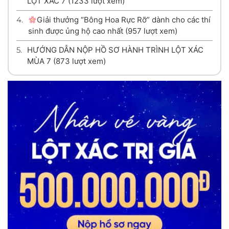
LỘT XÁC 7
(1233 lượt xem)
4.
Giải thưởng “Bông Hoa Rực Rỡ” dành cho các thí
sinh được ủng hộ cao nhất
(957 lượt xem)
5.
HƯỚNG DẪN NỘP HỒ SƠ HÀNH TRÌNH LỘT XÁC
MÙA 7
(873 lượt xem)