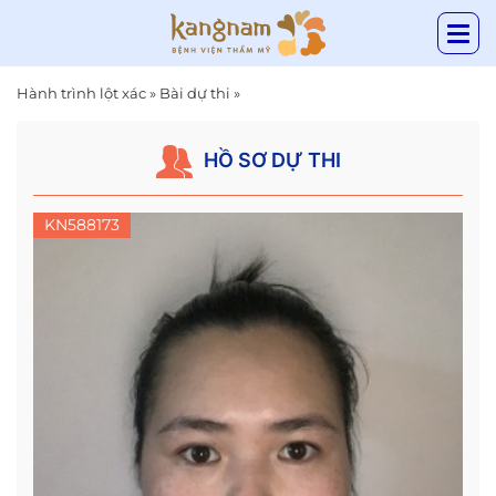
Hành trình lột xác
»
Bài dự thi
»
HỒ SƠ DỰ THI
KN588173