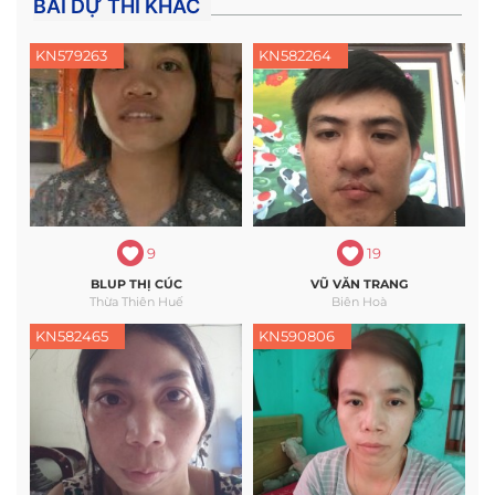
BÀI DỰ THI KHÁC
KN579263
KN582264
9
19
BLUP THỊ CÚC
VŨ VĂN TRANG
Thừa Thiên Huế
Biên Hoà
KN582465
KN590806