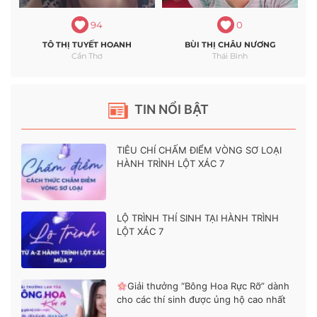
94
0
TÔ THỊ TUYẾT HOANH
BÙI THỊ CHÂU NƯƠNG
Cần Thơ
Thái Bình
TIN NỔI BẬT
TIÊU CHÍ CHẤM ĐIỂM VÒNG SƠ LOẠI
HÀNH TRÌNH LỘT XÁC 7
LỘ TRÌNH THÍ SINH TẠI HÀNH TRÌNH
LỘT XÁC 7
Giải thưởng “Bông Hoa Rực Rỡ” dành
cho các thí sinh được ủng hộ cao nhất