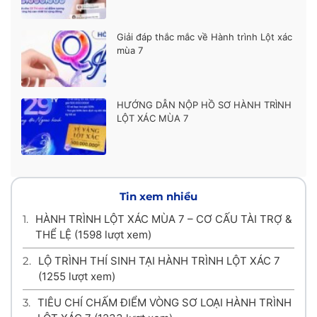
Giải đáp thắc mắc về Hành trình Lột xác
mùa 7
HƯỚNG DẪN NỘP HỒ SƠ HÀNH TRÌNH
LỘT XÁC MÙA 7
Tin xem nhiều
1.
HÀNH TRÌNH LỘT XÁC MÙA 7 – CƠ CẤU TÀI TRỢ &
THỂ LỆ
(1598 lượt xem)
2.
LỘ TRÌNH THÍ SINH TẠI HÀNH TRÌNH LỘT XÁC 7
(1255 lượt xem)
3.
TIÊU CHÍ CHẤM ĐIỂM VÒNG SƠ LOẠI HÀNH TRÌNH