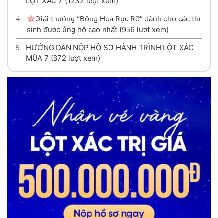
LỘT XÁC 7
(1232 lượt xem)
4.
Giải thưởng “Bông Hoa Rực Rỡ” dành cho các thí
sinh được ủng hộ cao nhất
(956 lượt xem)
5.
HƯỚNG DẪN NỘP HỒ SƠ HÀNH TRÌNH LỘT XÁC
MÙA 7
(872 lượt xem)