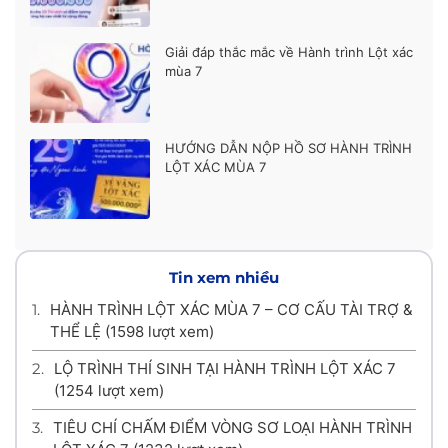
Giải đáp thắc mắc về Hành trình Lột xác
mùa 7
HƯỚNG DẪN NỘP HỒ SƠ HÀNH TRÌNH
LỘT XÁC MÙA 7
Tin xem nhiều
1.
HÀNH TRÌNH LỘT XÁC MÙA 7 – CƠ CẤU TÀI TRỢ &
THỂ LỆ
(1598 lượt xem)
2.
LỘ TRÌNH THÍ SINH TẠI HÀNH TRÌNH LỘT XÁC 7
(1254 lượt xem)
3.
TIÊU CHÍ CHẤM ĐIỂM VÒNG SƠ LOẠI HÀNH TRÌNH