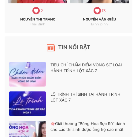
2
13
NGUYỄN THỊ TRANG
NGUYỄN VĂN ĐIỂU
Thái Bình
Bình Định
TIN NỔI BẬT
TIÊU CHÍ CHẤM ĐIỂM VÒNG SƠ LOẠI
HÀNH TRÌNH LỘT XÁC 7
LỘ TRÌNH THÍ SINH TẠI HÀNH TRÌNH
LỘT XÁC 7
Giải thưởng “Bông Hoa Rực Rỡ” dành
cho các thí sinh được ủng hộ cao nhất