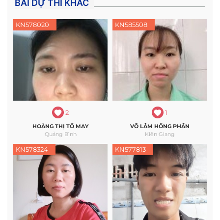
BÀI DỰ THI KHÁC
KN578020
KN585508
2
1
HOÀNG THỊ TỐ MAY
VÕ LÂM HỒNG PHẤN
Quảng Bình
Kiên Giang
KN578324
KN577813