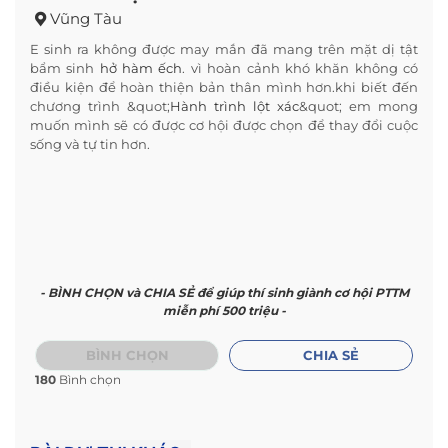
Vũng Tàu
E sinh ra không được may mắn đã mang trên mặt dị tật
bẩm sinh
hở hàm ếch
. vì hoàn cảnh khó khăn không có
điều kiện để hoàn thiện bản thân mình hơn.khi biết đến
chương trình &quot;
Hành trình lột xác
&quot; em mong
muốn mình sẽ có được cơ hội được chọn để thay đổi cuộc
sống và tự tin hơn.
- BÌNH CHỌN và CHIA SẺ để giúp thí sinh giành cơ hội PTTM
miễn phí 500 triệu -
BÌNH CHỌN
CHIA SẺ
180
Bình chọn