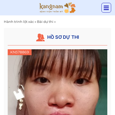
Hành trình lột xác
»
Bài dự thi
»
HỒ SƠ DỰ THI
KN578869