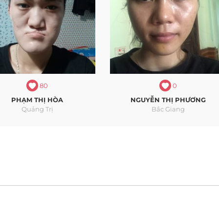
80
0
PHẠM THỊ HÒA
NGUYỄN THỊ PHƯƠNG
Quảng Trị
Bắc Giang