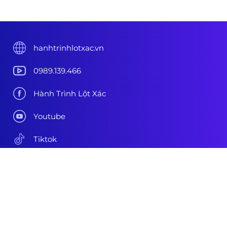
hanhtrinhlotxac.vn
0989.139.466
Hành Trình Lột Xác
Youtube
Tiktok