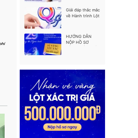
thí sinh được ủng
hộ cao nhất
Giải đáp thắc mắc
về Hành trình Lột
xác mùa 7
HƯỚNG DẪN
NỘP HỒ SƠ
phí
HÀNH TRÌNH LỘT
XÁC MÙA 7