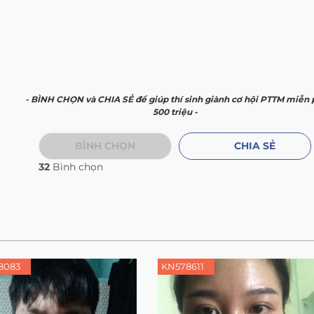
- BÌNH CHỌN và CHIA SẺ để giúp thí sinh giành cơ hội PTTM miễn 
500 triệu -
BÌNH CHỌN
CHIA SẺ
32
Bình chọn
8083
KN578611