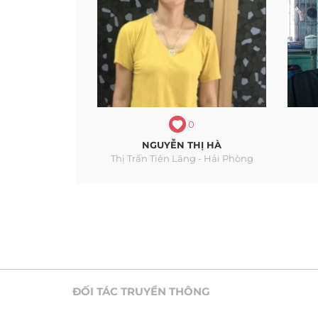
0
NGUYỄN THỊ HÀ
Thị Trấn Tiên Lãng - Hải Phòng
ĐỐI TÁC TRUYỀN THÔNG