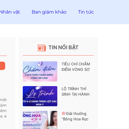
Nhân vật
Ban giám khảo
Tin tức
TIN NỔI BẬT
TIÊU CHÍ CHẤM
ĐIỂM VÒNG SƠ
LOẠI HÀNH
TRÌNH LỘT XÁC 7
LỘ TRÌNH THÍ
SINH TẠI HÀNH
 một
TRÌNH LỘT XÁC 7
 cảm
hiếm
Giải thưởng
e. e
“Bông Hoa Rực
Rỡ” dành cho các