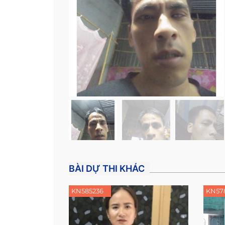
BÀI DỰ THI KHÁC
KN585236
KN57