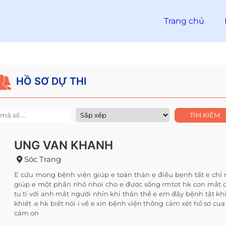
Trang chủ
HỒ SƠ DỰ THI
UNG VAN KHANH
Sóc Trang
E cứu mong bệnh viện giúp e toàn thân e điều benh tất e chỉ
giúp e một phần nhỏ nhoi cho e được sống rmtot hk con mắt
tu tí với anh mắt người nhỉn khi thân thể e em đây bệnh tật k
khiết .e hk biết nói i về e xin bệnh viện thông cảm xét hồ sơ cua 
cảm on