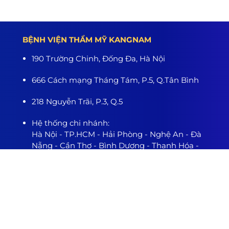
BỆNH VIỆN THẨM MỸ KANGNAM
190 Trường Chinh, Đống Đa, Hà Nội
666 Cách mạng Tháng Tám, P.5, Q.Tân Bình
218 Nguyễn Trãi, P.3, Q.5
Hệ thống chi nhánh:
Hà Nội - TP.HCM - Hải Phòng - Nghệ An - Đà
Nẵng - Cần Thơ - Bình Dương - Thanh Hóa -
Buôn Ma Thuột
www.benhvienthammykangnam.vn
0989.139.466