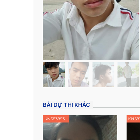
BÀI DỰ THI KHÁC
KN583893
KN58