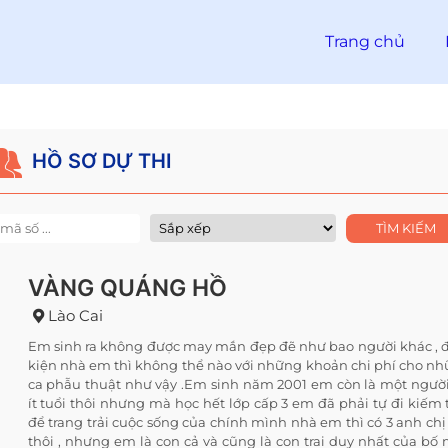
Trang chủ
HỒ SƠ DỰ THI
VÀNG QUÁNG HỒ
Lào Cai
Em sinh ra không được may mắn đẹp đẽ như bao người khác , 
kiện nhà em thì không thể nào với những khoản chi phí cho n
ca phẫu thuật như vậy .Em sinh năm 2001 em còn là một người
ít tuổi thôi nhưng mà học hết lớp cấp 3 em đã phải tự đi kiếm 
để trang trải cuộc sống của chính mình nhà em thì có 3 anh ch
thôi , nhưng em là con cả và cũng là con trai duy nhất của bố 