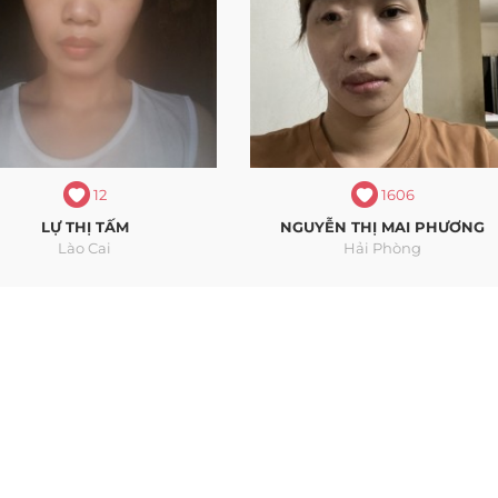
12
1606
LỰ THỊ TẤM
NGUYỄN THỊ MAI PHƯƠNG
Lào Cai
Hải Phòng