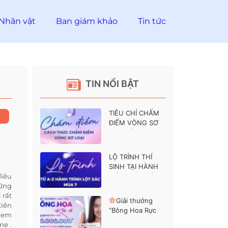
Nhân vật
Ban giám khảo
Tin tức
TIN NỔI BẬT
TIÊU CHÍ CHẤM
ĐIỂM VÒNG SƠ
LOẠI HÀNH
TRÌNH LỘT XÁC 7
LỘ TRÌNH THÍ
SINH TẠI HÀNH
điều
TRÌNH LỘT XÁC 7
hững
 rất
Giải thưởng
tiền
“Bông Hoa Rực
ị em
Rỡ” dành cho các
mẹ .