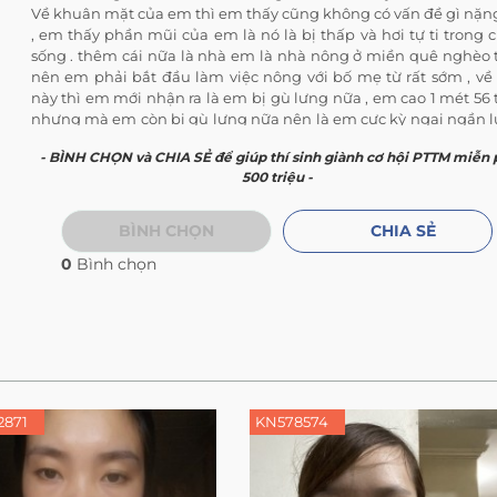
Về khuân mặt của em thì em thấy cũng không có vấn đề gì nặn
, em thấy phần mũi của em là nó là bị thấp và hơi tự ti trong 
sống . thêm cái nữa là nhà em là nhà nông ở miền quê nghèo 
nên em phải bắt đầu làm việc nông với bố mẹ từ rất sớm , về
này thì em mới nhận ra là em bị gù lưng nữa , em cao 1 mét 56 
nhưng mà em còn bị gù lưng nữa nên là em cực kỳ ngại ngần 
, chính vì ngoại hình của em không được cân đối như vậy em 
- BÌNH CHỌN và CHIA SẺ để giúp thí sinh giành cơ hội PTTM miễn 
chưa hề có người yêu luôn .
500 triệu -
Em cũng xin kết thúc ở đây mong rằng
hành trình lột xác
phát t
mạnh để cho nhiều người không có điều kiện phẫu thuật có thể
xác một lần trong đời em xin cảm ơn
BÌNH CHỌN
CHIA SẺ
0
Bình chọn
2871
KN578574