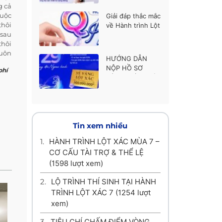
thí sinh được ủng
g cả
hộ cao nhất
cuộc
Giải đáp thắc mắc
thôi
về Hành trình Lột
 sau
xác mùa 7
thôi
luôn
HƯỚNG DẪN
cũng
NỘP HỒ SƠ
phí
HÀNH TRÌNH LỘT
riển
XÁC MÙA 7
 lột
Tin xem nhiều
1.
HÀNH TRÌNH LỘT XÁC MÙA 7 –
CƠ CẤU TÀI TRỢ & THỂ LỆ
(1598 lượt xem)
2.
LỘ TRÌNH THÍ SINH TẠI HÀNH
TRÌNH LỘT XÁC 7
(1254 lượt
xem)
3.
TIÊU CHÍ CHẤM ĐIỂM VÒNG