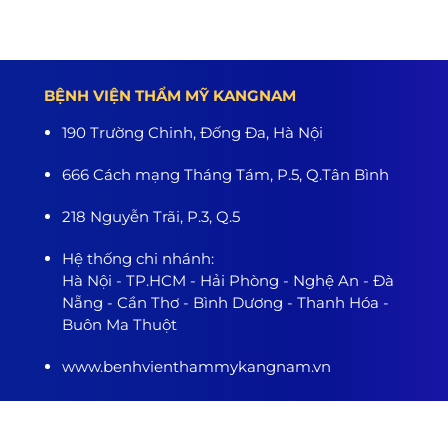
BỆNH VIỆN THẨM MỸ KANGNAM
190 Trường Chinh, Đống Đa, Hà Nội
666 Cách mạng Tháng Tám, P.5, Q.Tân Bình
218 Nguyễn Trãi, P.3, Q.5
Hệ thống chi nhánh:
Hà Nội - TP.HCM - Hải Phòng - Nghệ An - Đà
Nẵng - Cần Thơ - Bình Dương - Thanh Hóa -
Buôn Ma Thuột
www.benhvienthammykangnam.vn
0989.139.466