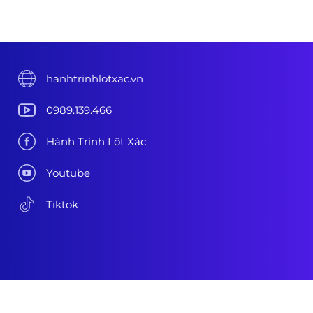
hanhtrinhlotxac.vn
0989.139.466
Hành Trình Lột Xác
Youtube
Tiktok