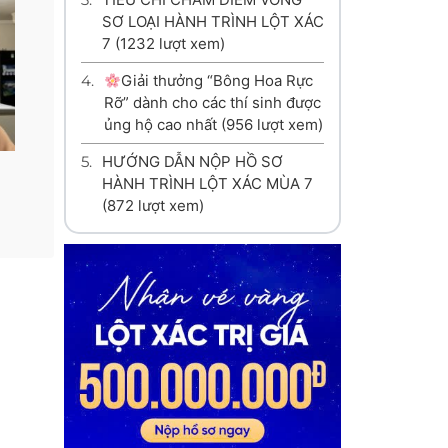
SƠ LOẠI HÀNH TRÌNH LỘT XÁC
7
(1232 lượt xem)
4.
Giải thưởng “Bông Hoa Rực
Rỡ” dành cho các thí sinh được
ủng hộ cao nhất
(956 lượt xem)
5.
HƯỚNG DẪN NỘP HỒ SƠ
HÀNH TRÌNH LỘT XÁC MÙA 7
(872 lượt xem)