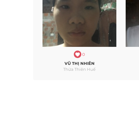
0
VŨ THỊ NHIÊN
Thừa Thiên Huế