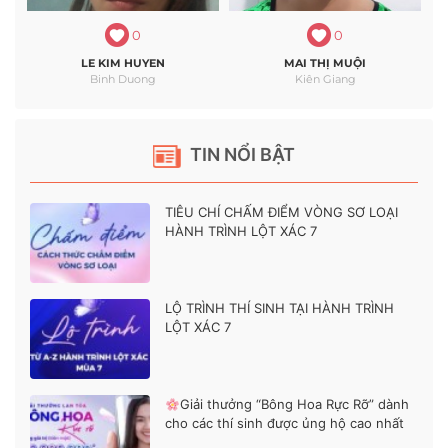
0
0
LE KIM HUYEN
MAI THỊ MUỘI
Binh Duong
Kiên Giang
TIN NỔI BẬT
TIÊU CHÍ CHẤM ĐIỂM VÒNG SƠ LOẠI
HÀNH TRÌNH LỘT XÁC 7
LỘ TRÌNH THÍ SINH TẠI HÀNH TRÌNH
LỘT XÁC 7
Giải thưởng “Bông Hoa Rực Rỡ” dành
cho các thí sinh được ủng hộ cao nhất