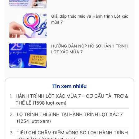
Giải đáp thắc mắc về Hành trình Lột xác
mùa 7
HƯỚNG DẪN NỘP HỒ SƠ HÀNH TRÌNH
LỘT XÁC MÙA 7
Tin xem nhiều
1.
HÀNH TRÌNH LỘT XÁC MÙA 7 – CƠ CẤU TÀI TRỢ &
THỂ LỆ
(1598 lượt xem)
2.
LỘ TRÌNH THÍ SINH TẠI HÀNH TRÌNH LỘT XÁC 7
(1254 lượt xem)
3.
TIÊU CHÍ CHẤM ĐIỂM VÒNG SƠ LOẠI HÀNH TRÌNH