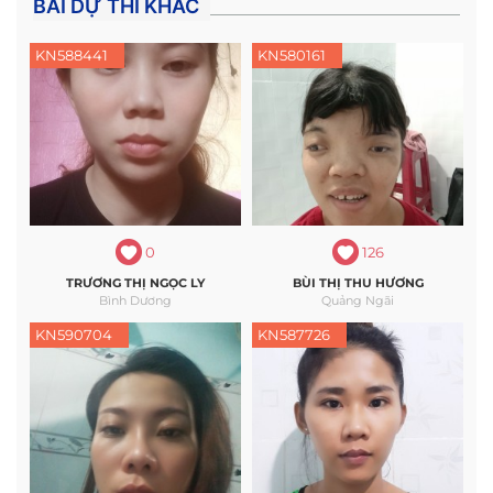
BÀI DỰ THI KHÁC
KN588441
KN580161
0
126
TRƯƠNG THỊ NGỌC LY
BÙI THỊ THU HƯƠNG
Bình Dương
Quảng Ngãi
KN590704
KN587726