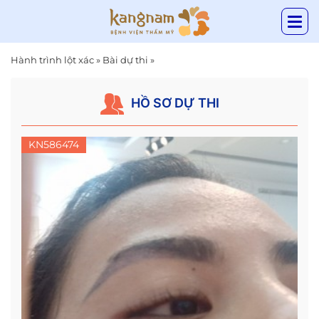
Hành trình lột xác
»
Bài dự thi
»
HỒ SƠ DỰ THI
KN586474