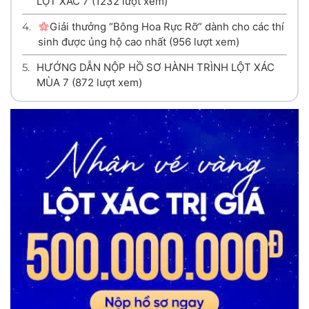
LỘT XÁC 7
(1232 lượt xem)
4.
Giải thưởng “Bông Hoa Rực Rỡ” dành cho các thí
sinh được ủng hộ cao nhất
(956 lượt xem)
5.
HƯỚNG DẪN NỘP HỒ SƠ HÀNH TRÌNH LỘT XÁC
MÙA 7
(872 lượt xem)