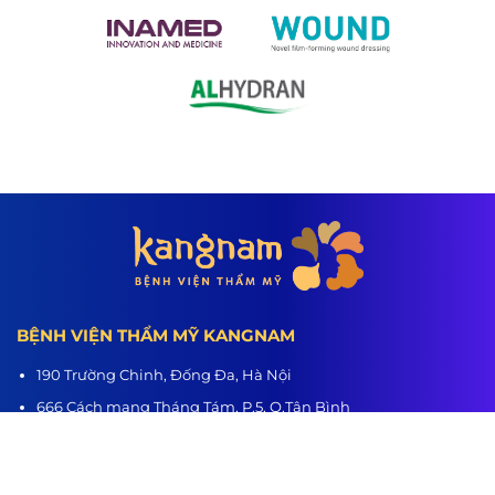
BỆNH VIỆN THẨM MỸ KANGNAM
190 Trường Chinh, Đống Đa, Hà Nội
666 Cách mạng Tháng Tám, P.5, Q.Tân Bình
218 Nguyễn Trãi, P.3, Q.5
Hệ thống chi nhánh:
Hà Nội - TP.HCM - Hải Phòng - Nghệ An - Đà Nẵng - Cần Thơ -