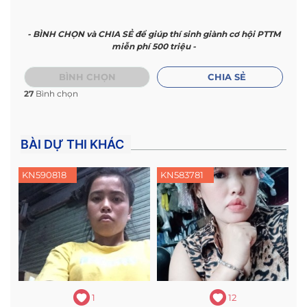
- BÌNH CHỌN và CHIA SẺ để giúp thí sinh giành cơ hội PTTM
miễn phí 500 triệu -
BÌNH CHỌN
CHIA SẺ
27
Bình chọn
BÀI DỰ THI KHÁC
KN590818
KN583781
1
12