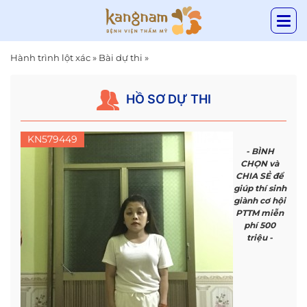
Hành trình lột xác
»
Bài dự thi
»
HỒ SƠ DỰ THI
KN579449
- BÌNH
CHỌN và
CHIA SẺ để
giúp thí sinh
giành cơ hội
PTTM miễn
phí 500
triệu -