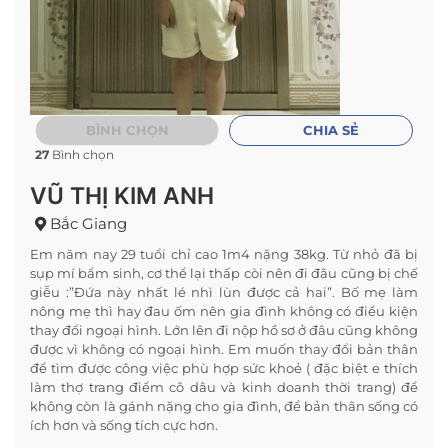
BÌNH CHỌN
CHIA SẺ
27
Bình chọn
VŨ THỊ KIM ANH
Bắc Giang
Em năm nay 29 tuổi chỉ cao 1m4 nặng 38kg. Từ nhỏ đã bị
sụp mí bẩm sinh, cơ thể lại thấp còi nên đi đâu cũng bị chế
giễu :”Đứa này nhất lé nhì lùn được cả hai”. Bố mẹ làm
nông mẹ thì hay đau ốm nên gia đình không có điều kiện
thay đổi ngoại hình. Lớn lên đi nộp hồ sơ ở đâu cũng không
được vì không có ngoại hình. Em muốn thay đổi bản thân
để tìm được công việc phù hợp sức khoẻ ( đặc biệt e thích
làm thợ trang điểm cô dâu và kinh doanh thời trang) để
không còn là gánh nặng cho gia đình, để bản thân sống có
ích hơn và sống tích cực hơn.