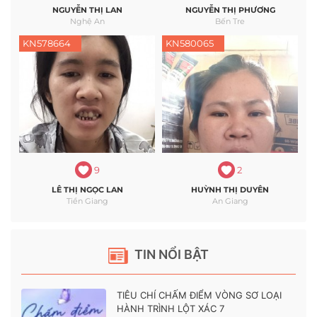
NGUYỄN THỊ LAN
NGUYỄN THỊ PHƯƠNG
Nghệ An
Bến Tre
KN578664
KN580065
9
2
LÊ THỊ NGỌC LAN
HUỲNH THỊ DUYÊN
Tiền Giang
An Giang
TIN NỔI BẬT
TIÊU CHÍ CHẤM ĐIỂM VÒNG SƠ LOẠI
HÀNH TRÌNH LỘT XÁC 7