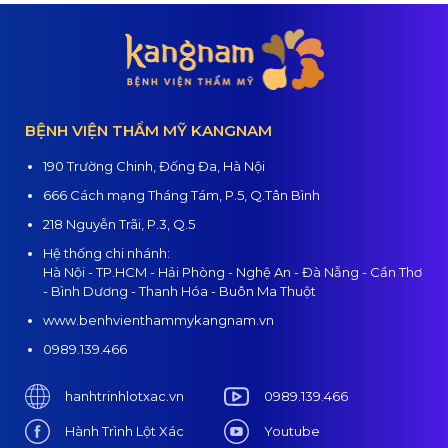
BỆNH VIỆN THẨM MỸ KANGNAM
190 Trường Chinh, Đống Đa, Hà Nội
666 Cách mạng Tháng Tám, P.5, Q.Tân Bình
218 Nguyễn Trãi, P.3, Q.5
Hệ thống chi nhánh:
Hà Nội - TP.HCM - Hải Phòng - Nghệ An - Đà Nẵng - Cần Thơ
- Bình Dương - Thanh Hóa - Buôn Ma Thuột
www.benhvienthammykangnam.vn
0989.139.466
hanhtrinhlotxac.vn
0989.139.466
Hành Trình Lột Xác
Youtube