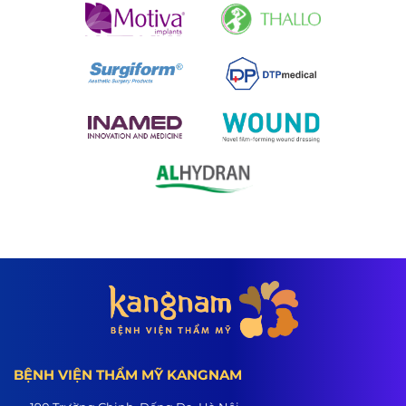
BỆNH VIỆN THẨM MỸ KANGNAM