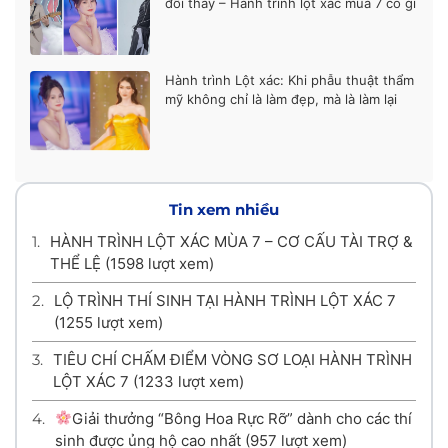
đổi thay – Hành trình lột xác mùa 7 có gì
khác biệt?
Hành trình Lột xác: Khi phẫu thuật thẩm
mỹ không chỉ là làm đẹp, mà là làm lại
cuộc đời
Tin xem nhiều
1.
HÀNH TRÌNH LỘT XÁC MÙA 7 – CƠ CẤU TÀI TRỢ &
THỂ LỆ
(1598 lượt xem)
2.
LỘ TRÌNH THÍ SINH TẠI HÀNH TRÌNH LỘT XÁC 7
(1255 lượt xem)
3.
TIÊU CHÍ CHẤM ĐIỂM VÒNG SƠ LOẠI HÀNH TRÌNH
LỘT XÁC 7
(1233 lượt xem)
4.
Giải thưởng “Bông Hoa Rực Rỡ” dành cho các thí
sinh được ủng hộ cao nhất
(957 lượt xem)