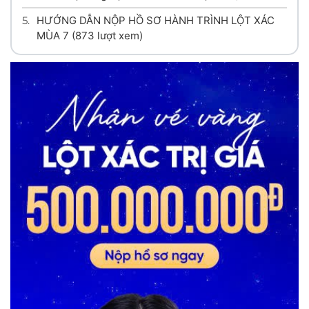
5.
HƯỚNG DẪN NỘP HỒ SƠ HÀNH TRÌNH LỘT XÁC
MÙA 7
(873 lượt xem)