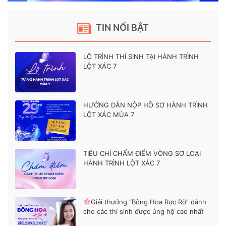
TIN NỔI BẬT
LỘ TRÌNH THÍ SINH TẠI HÀNH TRÌNH
LỘT XÁC 7
HƯỚNG DẪN NỘP HỒ SƠ HÀNH TRÌNH
LỘT XÁC MÙA 7
TIÊU CHÍ CHẤM ĐIỂM VÒNG SƠ LOẠI
HÀNH TRÌNH LỘT XÁC 7
Giải thưởng “Bông Hoa Rực Rỡ” dành
cho các thí sinh được ủng hộ cao nhất