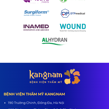
BỆNH VIỆN THẨM MỸ KANGNAM
190 Trường Chinh, Đống Đa, Hà Nội