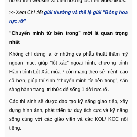
hồ sơ trên website và điểm tương tác trên video tiktok.
>> Xem Chi tiết
giải thưởng và thể lệ giải “Bông hoa
rực rỡ”
“Chuyển mình từ bên trong” mới là quan trọng
nhất
Không chỉ dừng lại ở những ca phẫu thuật thẩm mỹ
ngoạn mục, giúp “lột xác” ngoại hình, chương trình
Hành trình Lột Xác mùa 7 còn mang theo sứ mệnh cao
cả hơn, giúp thí sinh “chuyển mình từ bên trong”, sẵn
sàng hành trang, tri thức để sống 1 đời rực rỡ.
Các thí sinh sẽ được đào tạo kỹ năng giao tiếp, xây
dựng hình ảnh, phát triển tư duy tích cực và kỹ năng
sống cùng với các giáo viên và các KOL/ KOC nổi
tiếng.