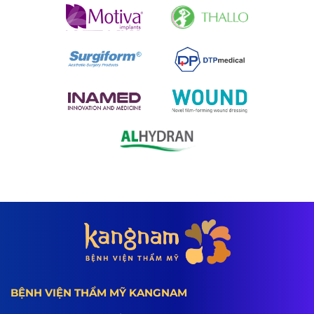
BỆNH VIỆN THẨM MỸ KANGNAM