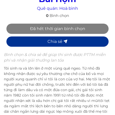
Quê quán:
Hoà bình
0
Bình chọn
Đã hết thời gian bình chọn
Chia sẻ
Bình chọn & chia sẻ để giúp thi sinh được PTTM miễn
phí và nhận giải thưởng lan tỏa
Tôi sinh ra và lớn lên ở một vùng quê ngeo. Từ nhỏ đã
không nhận được sự yêu thương che chở của bố và mọi
người xung quanh chỉ vì tôi là con của vợ hai. Mẹ tôi là một
người phụ nữ hai đời chồng, trước khi đến với bố tôi bà đã
từng đi làm dâu và có một đứa con gái, chị gái tôi sinh
năm 1982 còn tôi sinh năm 1991 từ nhỏ tôi đã được một
người nhận xét là xấu hơn chị gái tôi rất nhiều vì mũitôi tẹt
da ngăm mắt thì lệch bên to bên nhỏ dáng người thì lưng
dài chân ngắn lưng dài ngực lép mông xuôi đã thế mẹ tôi