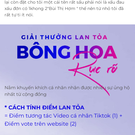
lại còn đặt cho tôi một cái tên rất sấu phải nói là xấu đau
xấu đớn có 1khong 2"Bùi Thị Hợm " thế nên từ nhỏ tôi đã
rất tự ti ít nói.
Nằm khuyến khích cá nhân nhận được nhiều sự ủng hộ
nhất từ cộng đồng
* CÁCH TÍNH ĐIỂM LAN TỎA
= Điểm tương tác Video cá nhân Tiktok (1) +
Điểm vote trên website (2)