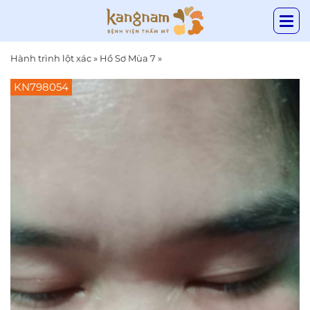
Hành trình lột xác
»
Hồ Sơ Mùa 7
»
KN798054