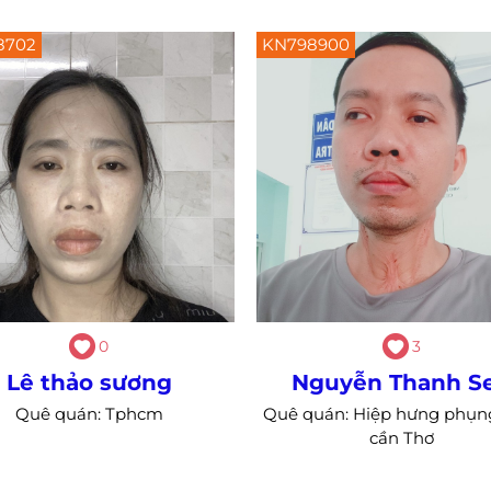
8702
KN798900
0
3
Lê thảo sương
Nguyễn Thanh S
Quê quán: Tphcm
Quê quán: Hiệp hưng phụn
cần Thơ