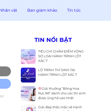
Nhân vật
Ban giám khảo
Tin tức
TIN NỔI BẬT
TIÊU CHÍ CHẤM ĐIỂM VÒNG
SƠ LOẠI HÀNH TRÌNH LỘT
XÁC 7
LỘ TRÌNH THÍ SINH TẠI
HÀNH TRÌNH LỘT XÁC 7
Giải thưởng “Bông Hoa
Rực Rỡ” dành cho các thí sinh
TM
được ủng hộ cao nhất
Giải đáp thắc mắc về Hành