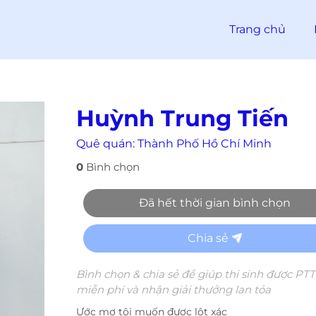
Trang chủ
Huỳnh Trung Tiến
Quê quán:
Thành Phố Hồ Chí Minh
0
Bình chọn
Đã hết thời gian bình chọn
Chia sẻ
Bình chọn & chia sẻ để giúp thi sinh được PT
miễn phí và nhận giải thưởng lan tỏa
Ước mơ tôi muốn được lột xác