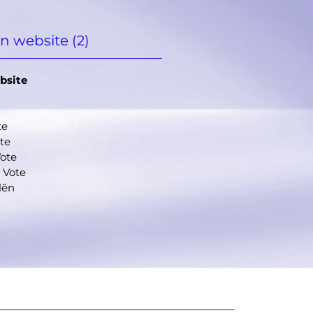
n website (2)
bsite
te
ote
Vote
 Vote
lên