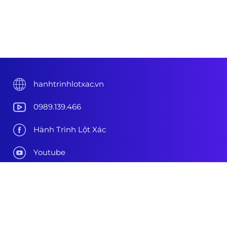
hanhtrinhlotxac.vn
0989.139.466
Hành Trình Lột Xác
Youtube
Tiktok