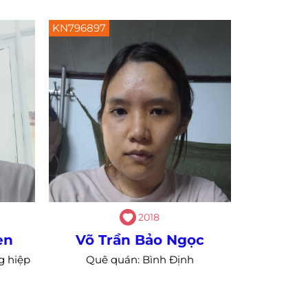
KN796897
2018
en
Võ Trần Bảo Ngọc
g hiệp
Quê quán: Bình Định