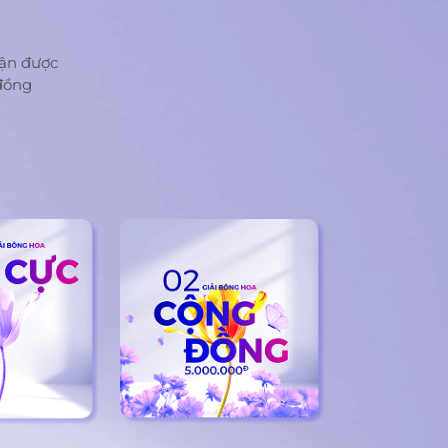
ận được
đồng