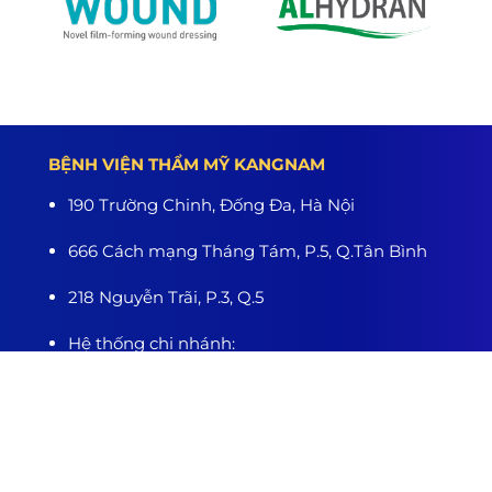
BỆNH VIỆN THẨM MỸ KANGNAM
190 Trường Chinh, Đống Đa, Hà Nội
666 Cách mạng Tháng Tám, P.5, Q.Tân Bình
218 Nguyễn Trãi, P.3, Q.5
Hệ thống chi nhánh:
Hà Nội - TP.HCM - Hải Phòng - Nghệ An - Đà
Nẵng - Cần Thơ - Bình Dương - Thanh Hóa -
Buôn Ma Thuột
www.benhvienthammykangnam.vn