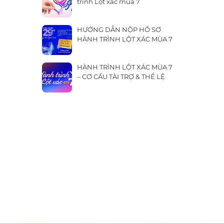
trình Lột xác mùa 7
HƯỚNG DẪN NỘP HỒ SƠ
HÀNH TRÌNH LỘT XÁC MÙA 7
HÀNH TRÌNH LỘT XÁC MÙA 7
– CƠ CẤU TÀI TRỢ & THỂ LỆ