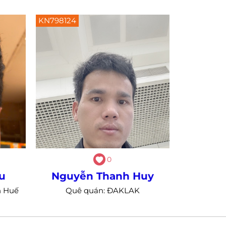
KN798124
0
u
Nguyễn Thanh Huy
n Huế
Quê quán: ĐAKLAK