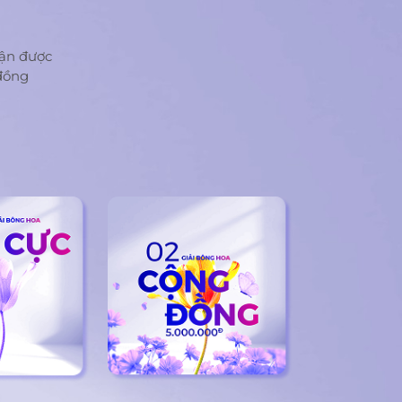
ận được
đồng