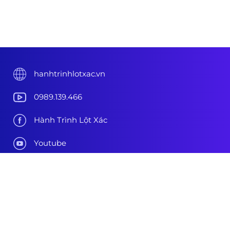
hanhtrinhlotxac.vn
0989.139.466
Hành Trình Lột Xác
Youtube
Tiktok