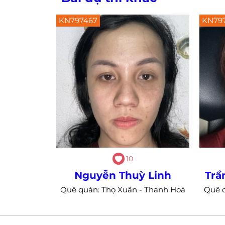
KN797467
KN79
10
Nguyễn Thuỳ Linh
Trầ
Quê quán: Thọ Xuân - Thanh Hoá
Quê 