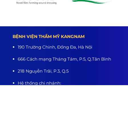
BỆNH VIỆN THẨM MỸ KANGNAM
190 Trường Chinh, Đống Đa, Hà Nội
666 Cách mạng Tháng Tám, P.5, Q.Tân Bình
218 Nguyễn Trãi, P.3, Q.5
Hệ thống chi nhánh:
Hà Nội - TP.HCM - Hải Phòng - Nghệ An - Đà
Nẵng - Cần Thơ - Bình Dương - Thanh Hóa -
Buôn Ma Thuột
www.benhvienthammykangnam.vn
0989.139.466