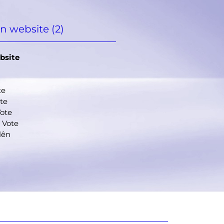
n website (2)
bsite
te
ote
Vote
 Vote
lên