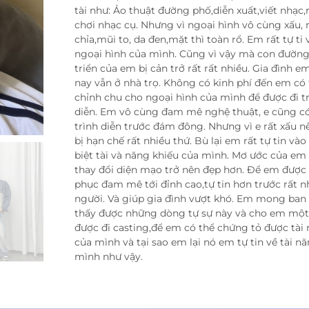
tài như: Ảo thuật đường phố,diễn xuất,viết nhạc,
chơi nhạc cụ. Nhưng vì ngoại hình vô cùng xấu, r
chỉa,mũi to, da đen,mặt thì toàn rổ. Em rất tự ti 
ngoại hình của mình. Cũng vì vậy mà con đường
triển của em bị cản trở rất rất nhiều. Gia đình e
nay vẫn ở nhà trọ. Không có kinh phí đến em có
chỉnh chu cho ngoại hình của mình để được đi t
diễn. Em vô cùng đam mê nghệ thuật, e cũng c
trình diễn trước đám đông. Nhưng vì e rất xấu 
bị hạn chế rất nhiều thứ. Bù lại em rất tự tin vào
biệt tài và năng khiếu của mình. Mơ ước của em
thay đổi diện mạo trở nên đẹp hơn. Để em được
phục đam mê tới đỉnh cao,tự tin hơn trước rất n
người. Và giúp gia đình vượt khó. Em mong ban
thấy được những dòng tự sự này và cho em một
được đi casting,để em có thể chứng tỏ được tài
của mình và tại sao em lại nó em tự tin về tài n
mình như vậy.