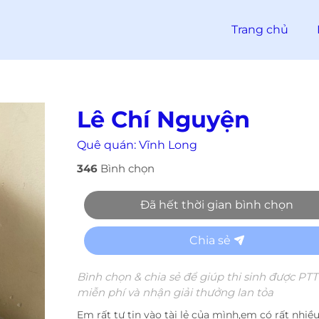
Trang chủ
Lê Chí Nguyện
Quê quán:
Vĩnh Long
346
Bình chọn
Đã hết thời gian bình chọn
Chia sẻ
Bình chọn & chia sẻ để giúp thi sinh được PT
miễn phí và nhận giải thưởng lan tỏa
Em rất tự tin vào tài lẻ của mình,em có rất nhiều