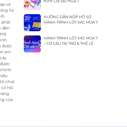
trình Lột xác mùa 7
rap và
ăng lỉa
với
HƯỚNG DẪN NỘP HỒ SƠ
 phát
HÀNH TRÌNH LỘT XÁC MÙA 7
m đến
 thể
HÀNH TRÌNH LỘT XÁC MÙA 7
rình
– CƠ CẤU TÀI TRỢ & THỂ LỆ
ó được
nên em
 các
 được
 chinh
hiều
 tổ chức
 cơ hội
 năng
ăng của