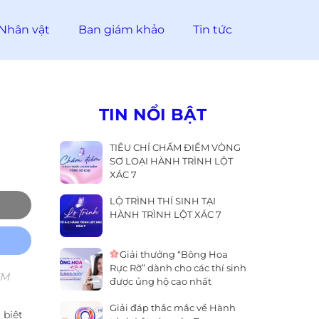
Nhân vật
Ban giám khảo
Tin tức
TIN NỔI BẬT
TIÊU CHÍ CHẤM ĐIỂM VÒNG
SƠ LOẠI HÀNH TRÌNH LỘT
XÁC 7
LỘ TRÌNH THÍ SINH TẠI
HÀNH TRÌNH LỘT XÁC 7
Giải thưởng “Bông Hoa
Rực Rỡ” dành cho các thí sinh
TM
được ủng hộ cao nhất
Giải đáp thắc mắc về Hành
 biệt