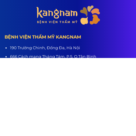
BỆNH VIỆN THẨM MỸ KANGNAM
190 Trường Chinh, Đống Đa, Hà Nội
666 Cách mạng Tháng Tám, P.5, Q.Tân Bình
218 Nguyễn Trãi, P.3, Q.5
Hệ thống chi nhánh:
Hà Nội - TP.HCM - Hải Phòng - Nghệ An - Đà Nẵng - Cần Thơ -
Bình Dương - Thanh Hóa - Buôn Ma Thuột
www.benhvienthammykangnam.vn
0989.139.466
hanhtrinhlotxac.vn
0989.139.466
Hành Trình Lột Xác
Youtube