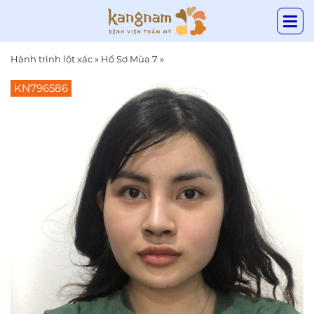
Hành trình lột xác
»
Hồ Sơ Mùa 7
»
KN796586