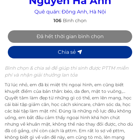
Nguyễn Hà Anh
Quê quán:
Đông Anh, Hà Nội
106
Bình chọn
Đã hết thời gian bình chọn
Chia sẻ
Bình chọn & chia sẻ để giúp thi sinh được PTTM miễn
phí và nhận giải thưởng lan tỏa
Từ lúc nhỏ, em đã bị miệt thị ngoại hình, em cũng biết
khuyết điểm của bản thân: béo, da đen, mặt to vuông,...
Quyết tâm làm đẹp từ những gì có thể, em lên mạng, học
cái bài tập giảm cân, học cách skincare, chăm sóc da, học
các bài tập làm mặt nhỉ. Đúng là những nỗ lực đều không
uổng, em bắt đầu cảm thấy ngoại hình khá hơn chút
nhưng về khuân mặt, không thể nào thay đổi được, cho dù
đã cố gắng, chỉ còn cách là pttm. Em rất lo sợ về pttm,
không biết gì về vấn đề này, em cũng tò mò, lên mạng