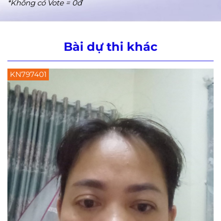
*Không có Vote = 0đ
Bài dự thi khác
KN797401
K