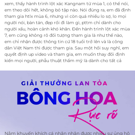
xem, thấy hành trình lột xác Kangnam từ mùa 1, có thể nói,
em theo dõi hết, không bỏ tập nào. Nói đúng ra, em đã định
tham gia htlx mùa 6, nhưng vì còn quá nhiều lo sợ, lo mọi
người nói, bàn tán, đẹp rồi đi làm gì, pttm chỉ dành cho
người xấu, hoàn cảnh khó khăn. Đến hành trình lột xác mùa
7, em cũng không rõ đối tượng tham gia là như thế nào,
em chỉ nhận được thông tin cứ 18 tuổi trở lên và là công
dân Việt Nam thì được tham gia. Sau một hồi suy nghĩ, em
quyết định up video và tham gia, em muốn thay đổi định
kiến mọi người, phẫu thuật thẩm mỹ là dành cho tất cả
mọi người, những người muốn hoàn thiện hơn, muốn đẹp
hơn, không có bất kỳ khuân khổ nào ở đây, nếu bạn có ước
mơ, tài năng, hãy dũng cảm thay đổi nó. Một thay đổi nhỏ
nhưng cũng có thể tạo ra kỳ tích trong tương lai.
Nằm khuyến khích cá nhân nhận được nhiều sự ủng hộ